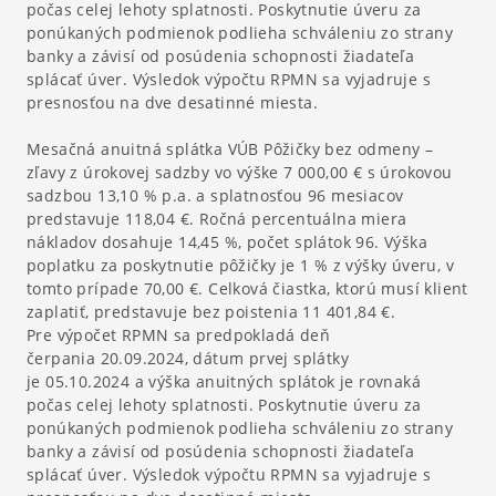
počas celej lehoty splatnosti. Poskytnutie úveru za
ponúkaných podmienok podlieha schváleniu zo strany
banky a závisí od posúdenia schopnosti žiadateľa
splácať úver. Výsledok výpočtu RPMN sa vyjadruje s
presnosťou na dve desatinné miesta.
Mesačná anuitná splátka VÚB Pôžičky bez odmeny –
zľavy z úrokovej sadzby vo výške 7 000,00 € s úrokovou
sadzbou 13,10 % p.a. a splatnosťou 96 mesiacov
predstavuje 118,04 €. Ročná percentuálna miera
nákladov dosahuje 14,45 %, počet splátok 96. Výška
poplatku za poskytnutie pôžičky je 1 % z výšky úveru, v
tomto prípade 70,00 €. Celková čiastka, ktorú musí klient
zaplatiť, predstavuje bez poistenia 11 401,84 €.
Pre výpočet RPMN sa predpokladá deň
čerpania 20.09.2024, dátum prvej splátky
je 05.10.2024 a výška anuitných splátok je rovnaká
počas celej lehoty splatnosti. Poskytnutie úveru za
ponúkaných podmienok podlieha schváleniu zo strany
banky a závisí od posúdenia schopnosti žiadateľa
splácať úver. Výsledok výpočtu RPMN sa vyjadruje s