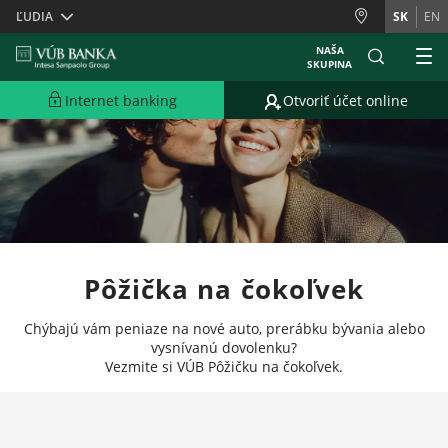
Skiplinks
ĽUDIA
SK
EN
NAŠA
SKUPINA
Internet banking
Otvoriť účet online
Pôžička na čokoľvek
Chýbajú vám peniaze na nové auto, prerábku bývania alebo
vysnívanú dovolenku?
Vezmite si VÚB Pôžičku na čokoľvek.