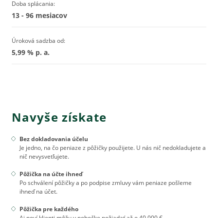
Doba splácania:
13 - 96 mesiacov
Úroková sadzba od:
5,99 % p. a.
Navyše získate
Bez dokladovania účelu
Je jedno, na čo peniaze z pôžičky použijete. U nás nič nedokladujete a
nič nevysvetľujete.
Pôžička na účte ihneď
Po schválení pôžičky a po podpise zmluvy vám peniaze pošleme
ihneď na účet.
Pôžička pre každého
Aj noví klienti môžu v pobočke požiadať až o 40 000 €.