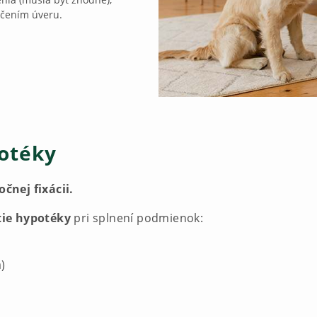
čením úveru.
otéky
čnej fixácii.
tie hypotéky
pri splnení podmienok:
)