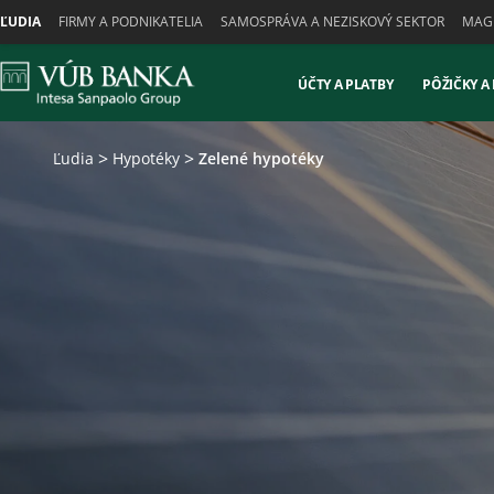
Skiplinks
ĽUDIA
FIRMY A PODNIKATELIA
SAMOSPRÁVA A NEZISKOVÝ SEKTOR
MAGN
ÚČTY A PLATBY
PÔŽIČKY A
Ľudia
Hypotéky
Zelené hypotéky