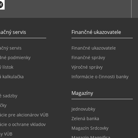
ačný servis
Finančné ukazovatele
čný servis
Finančné ukazovatele
dné podmienky
Finančné správy
 lístok
Výročné správy
 kalkulačka
Informácie o činnosti banky
Magazíny
é sadzby
čky
Jednovubky
ácie pre akcionárov VÚB
Zelená banka
ácie o ochrane vkladov
Magazín Srdcovky
sy VÚB
Magazín Magnifica