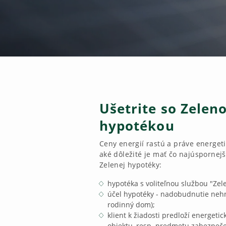
Ušetrite so Zelen
hypotékou
Ceny energií rastú a práve energet
aké dôležité je mať čo najúspornej
Zelenej hypotéky:
hypotéka s voliteľnou službou "Zel
účel hypotéky - nadobudnutie nehn
rodinný dom);
klient k žiadosti predloží energetick
objektu, resp. predmetu zabezpeče