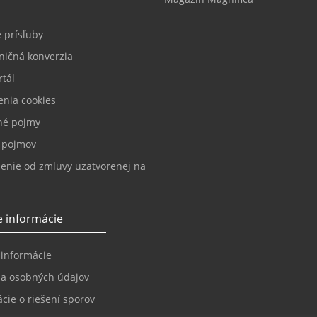
 prísľuby
ničná konverzia
tál
enia cookies
né pojmy
k pojmov
enie od zmluvy uzatvorenej na
 informácie
 informácie
a osobných údajov
cie o riešení sporov