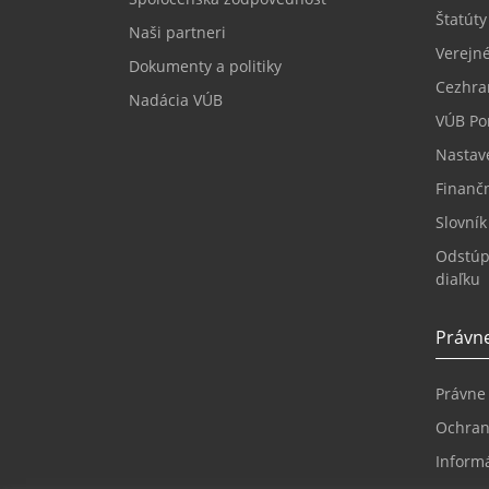
Štatúty
Naši partneri
Verejné
Dokumenty a politiky
Cezhra
Nadácia VÚB
VÚB Por
Nastav
Finanč
Slovní
Odstúp
diaľku
Právne
Právne
Ochran
Informá