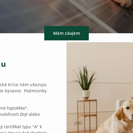
Mám záujem
ou
ická kríza nám ukazuje,
šie bývanie. Podmienky
ená hypotéka";
uteľnosti (byt alebo
ý certifikát typu "A" k
nia (musia byť zhodné);