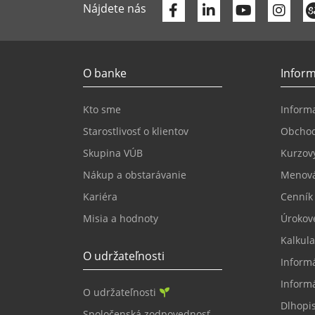
Facebook
Linkedin
Youtube
Nájdete nás
O banke
Inform
Kto sme
Informa
Starostlivosť o klientov
Obcho
Skupina VÚB
Kurzový
Nákup a obstarávanie
Menová
Kariéra
Cenník
Misia a hodnoty
Úrokov
Kalkula
O udržateľnosti
Inform
Inform
O udržateľnosti
Dlhopi
Spoločenská zodpovednosť