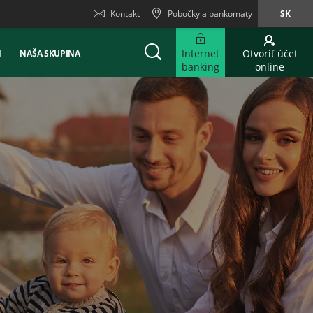
Kontakt
Pobočky a bankomaty
SK
Internet
Otvoriť účet
Ň
NAŠA SKUPINA
banking
online