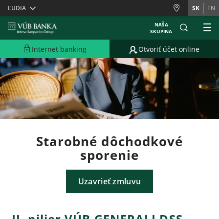
Skiplinks
ĽUDIA
SK
EN
NAŠA
SKUPINA
Internet banking
Otvoriť účet online
Starobné dôchodkové
sporenie
Uzavrieť zmluvu
II. pilier VÚB GENERALI DSS