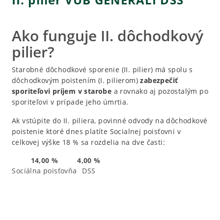
Ako funguje II. dôchodkový
pilier?
Starobné dôchodkové sporenie (II. pilier) má spolu s
dôchodkovým poistením (I. pilierom)
zabezpečiť
sporiteľovi príjem v starobe
a rovnako aj pozostalým po
sporiteľovi v prípade jeho úmrtia.
Ak vstúpite do II. piliera, povinné odvody na dôchodkové
poistenie ktoré dnes platíte Socialnej poisťovni v
celkovej výške 18 % sa rozdelia na dve časti:
14,00 %
4,00 %
Sociálna poisťovňa
DSS