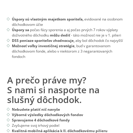
Úspory sú vlastným majetkom sporiteľa,
evidované na osobnom
dôchodkovom účte
Úspory sa
počas fázy sporenia a aj počas prvých 7 rokov výplaty
doživotného dôchodku
môžu dediť
- táto možnosť nie je v 1. pilieri
DSS peniaze sporiteľov zhodnocuje,
aby bol dôchodok čo najvyšší
Možnosť voľby investičnej stratégie
, buď v garantovanom
dôchodkovom fonde, alebo v niektorom z 3 negarantovaných
fondoch
A prečo práve my?
S nami si nasporte na
slušný dôchodok.
Nebudete platiť nič navyše
Výborné výsledky dôchodkových fondov
Spravujeme 4 dôchodkové fondy
Zvyšujeme svoj trhový podiel
Kvalitná mobilná aplikácia k II. dôchodkovému pilieru