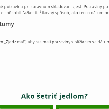
é potravinu pri správnom skladovaní zjesť. Potraviny p
e spôsobiť ťažkosti. Šikovný spôsob, ako tento dátum predĺ
dátumy
om „Zjedz ma!“, aby ste mali potraviny s blížiacim sa dát
Ako šetriť jedlom?