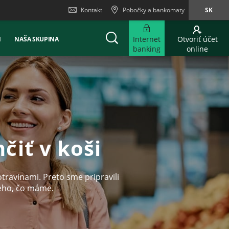
Kontakt
Pobočky a bankomaty
SK
Internet
Otvoriť účet
Ň
NAŠA SKUPINA
banking
online
čiť v koši
ravinami. Preto sme pripravili
ieho, čo máme.