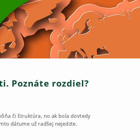
i. Poznáte rozdiel?
 vôňa či štruktúra, no ak bola dovtedy
mto dátume už radšej nejedzte.