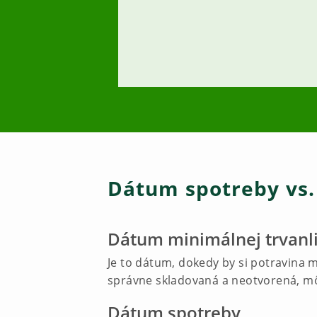
Dátum spotreby vs.
Dátum minimálnej trvanli
Je to dátum, dokedy by si potravina m
správne skladovaná a neotvorená, mô
Dátum spotreby