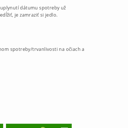
o uplynutí dátumu spotreby už
žiť, je zamraziť si jedlo.
umom spotreby/trvanlivosti na očiach a