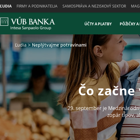
Skiplinks
ĽUDIA
FIRMY A PODNIKATELIA
SAMOSPRÁVA A NEZISKOVÝ SEKTOR
MAGN
ÚČTY A PLATBY
PÔŽIČKY A
Ľudia
Neplýtvajme potravinami
Čo začne 
29. september je Medzinárodný
zopár tipov, 