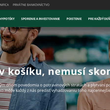
IFICA
PRIVÁTNE BANKOVNÍCTVO
 HYPOTÉKY
SPORENIE A INVESTOVANIE
POISTENIE
PRE KAŽDÝ DE
v košíku, nemusí skon
m dňom povedomia o potravinových stratách a plytvaní pot
ako môže každý z nás predísť vyhadzovaniu toho najcennejš