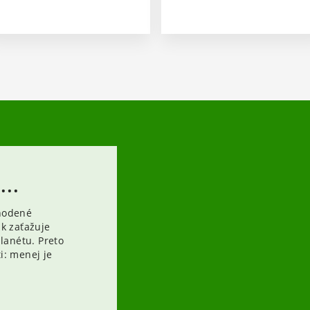
..
hodené
k zaťažuje
lanétu. Preto
i: menej je