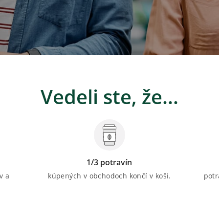
Vedeli ste, že...
1/3 potravín
v a
kúpených v obchodoch končí v koši.
potr