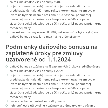
za rok, maximálne však do sumy 400€
príjem - priemerný hrubý mesačný príjem za kalendárny rok
predchádzajúci kalendárnemu roku, v ktorom uzavrite zmluvu o
úvere na bývanie nesmie presiahnuť 1,3 násobok priemernej
mesačnej mzdy zamestnanca v hospodárstve SR (v prípade
viacerých spolužiadateľov ide o súčin počtu a 1,3 násobku priemernej
mesačnej mzdy)
maximálne zo sumy úveru 50 000€, váš úver môže byť aj vyšší, ale
daňový bonus získate len z maximálne určenej sumy
Podmienky daňového bonusu na
zaplatené úroky pre zmluvy
uzatvorené od 1.1.2024
daňový bonus sa vzťahuje na ½ zaplatených úrokov z jedného úveru
za rok, maximálne však do sumy 1 200€
príjem - priemerný hrubý mesačný príjem za kalendárny rok
predchádzajúci kalendárnemu roku, v ktorom uzavrite zmluvu o
úvere na bývanie nesmie presiahnuť 1,6 násobok priemernej
mesačnej mzdy zamestnanca v hospodárstve SR (v prípade
viacerých spolužiadateľov ide o súčin počtu a 1,6 násobku priemernej
mesačnej mzdy)
bez obmedzenia maximálnej výšky úveru
nehnuteľnosť slúži výlučne k vášmu vlastnému trvalému bývaniu