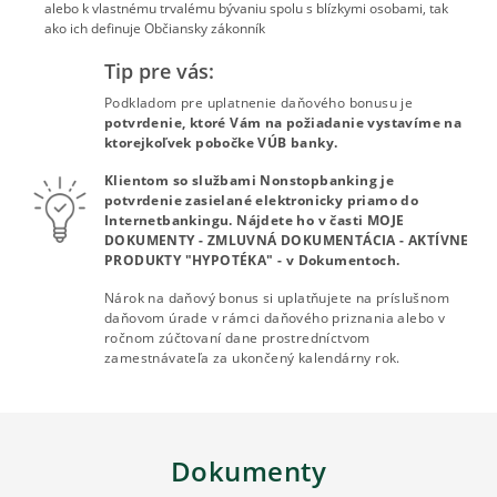
alebo k vlastnému trvalému bývaniu spolu s blízkymi osobami, tak
ako ich definuje Občiansky zákonník
Tip pre vás:
Podkladom pre uplatnenie daňového bonusu je
potvrdenie, ktoré Vám na požiadanie vystavíme na
ktorejkoľvek pobočke VÚB banky.
Klientom so službami Nonstopbanking je
potvrdenie zasielané elektronicky priamo do
Internetbankingu. Nájdete ho v časti MOJE
DOKUMENTY - ZMLUVNÁ DOKUMENTÁCIA - AKTÍVNE
PRODUKTY "HYPOTÉKA" - v Dokumentoch.
Nárok na daňový bonus si uplatňujete na príslušnom
daňovom úrade v rámci daňového priznania alebo v
ročnom zúčtovaní dane prostredníctvom
zamestnávateľa za ukončený kalendárny rok.
Dokumenty