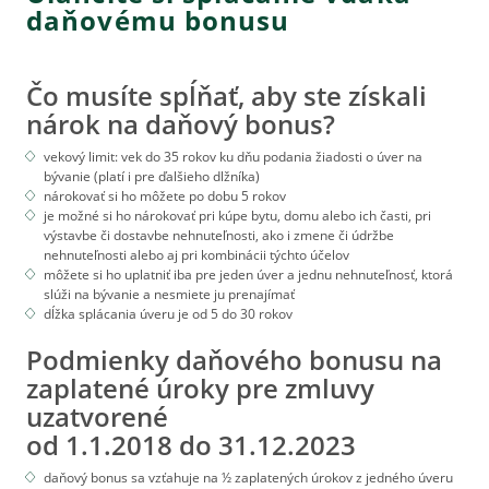
daňovému bonusu
Čo musíte spĺňať, aby ste získali
nárok na daňový bonus?
vekový limit: vek do 35 rokov ku dňu podania žiadosti o úver na
bývanie (platí i pre ďalšieho dlžníka)
nárokovať si ho môžete po dobu 5 rokov
je možné si ho nárokovať pri kúpe bytu, domu alebo ich časti, pri
výstavbe či dostavbe nehnuteľnosti, ako i zmene či údržbe
nehnuteľnosti alebo aj pri kombinácii týchto účelov
môžete si ho uplatniť iba pre jeden úver a jednu nehnuteľnosť, ktorá
slúži na bývanie a nesmiete ju prenajímať
dĺžka splácania úveru je od 5 do 30 rokov
Podmienky daňového bonusu na
zaplatené úroky pre zmluvy
uzatvorené
od 1.1.2018 do 31.12.2023
daňový bonus sa vzťahuje na ½ zaplatených úrokov z jedného úveru