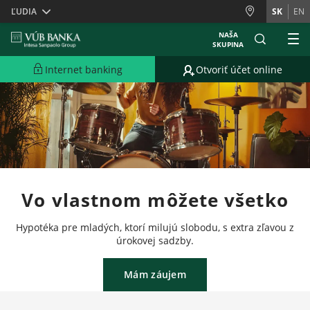
Skiplinks
ĽUDIA
SK
EN
NAŠA
SKUPINA
Internet banking
Otvoriť účet online
Vo vlastnom môžete všetko
Hypotéka pre mladých, ktorí milujú slobodu, s extra zľavou z
úrokovej sadzby.
Mám záujem