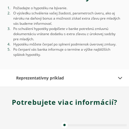
Požiadajte o hypotéku na bývanie.
O výsledku schválenia vašej žiadosti, parametroch úveru, ako aj
nároku na daňový bonus a možnosti získať extra zľavu pre mladých
vás budeme informovať.
Po schválení hypotéky podpíšete v banke potrebnú zmluvnú
dokumentáciu vrátane dodatku s extra zľavou z úrokovej sadzby
pre mladých.
Hypotéku môžete čerpať po splnení podmienok úverovej zmluvy.
Po čerpaní vás banka informuje o termíne a výške najbližších
splátok hypotéky.
Reprezentatívny príklad
Potrebujete viac informácií?