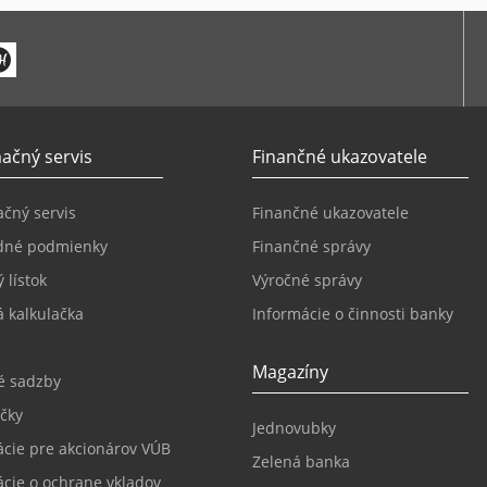
ačný servis
Finančné ukazovatele
čný servis
Finančné ukazovatele
dné podmienky
Finančné správy
 lístok
Výročné správy
 kalkulačka
Informácie o činnosti banky
Magazíny
é sadzby
čky
Jednovubky
ácie pre akcionárov VÚB
Zelená banka
ácie o ochrane vkladov