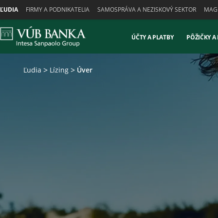
Skiplinks
ĽUDIA
FIRMY A PODNIKATELIA
SAMOSPRÁVA A NEZISKOVÝ SEKTOR
MAGN
ÚČTY A PLATBY
PÔŽIČKY A
Ľudia
Lízing
Úver