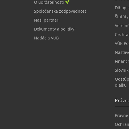
O udržateľnosti
Dlhopi
Spoločenská zodpovednosť
Štatúty
Naši partneri
Verejné
Dokumenty a politiky
Cezhra
Nadácia VÚB
VÚB Por
Nastav
Finanč
Slovní
Odstúp
diaľku
Právne
Právne
Ochran