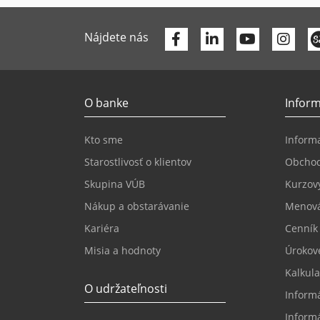
Facebook
Linkedin
Youtube
Nájdete nás
O banke
Inform
Kto sme
Informa
Starostlivosť o klientov
Obcho
Skupina VÚB
Kurzový
Nákup a obstarávanie
Menová
Kariéra
Cenník
Misia a hodnoty
Úrokov
Kalkula
O udržateľnosti
Inform
Inform