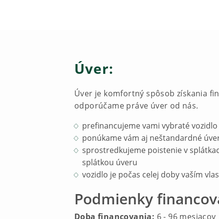
Úver:
Úver je komfortný spôsob získania fi
odporúčame práve úver od nás.
prefinancujeme vami vybraté vozidlo
ponúkame vám aj neštandardné úverové
sprostredkujeme poistenie v splátkac
splátkou úveru
vozidlo je počas celej doby vaším vl
Podmienky financov
Doba financovania:
6 - 96 mesiacov