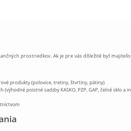
nančných prostriedkov. Ak je pre vás dôležité byť majite
 produkty (polovice, tretiny, štvrtiny, pätiny)
h (výhodné poistné sadzby KASKO, PZP, GAP, čelné sklo a iné
astníctvom
ania