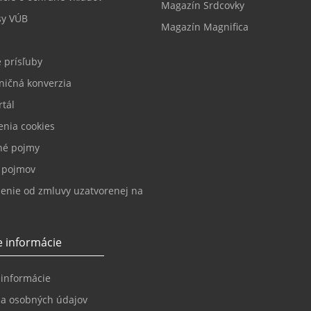
Magazín Srdcovky
sy VÚB
Magazín Magnifica
 prísľuby
ničná konverzia
tál
enia cookies
né pojmy
k pojmov
enie od zmluvy uzatvorenej na
 informácie
 informácie
a osobných údajov