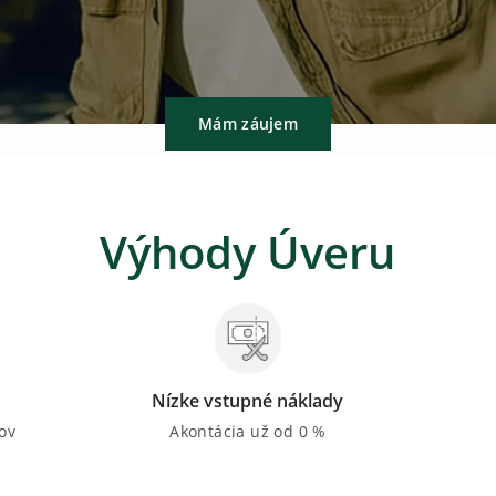
Mám záujem
Výhody Úveru
Nízke vstupné náklady
ov
Akontácia už od 0 %