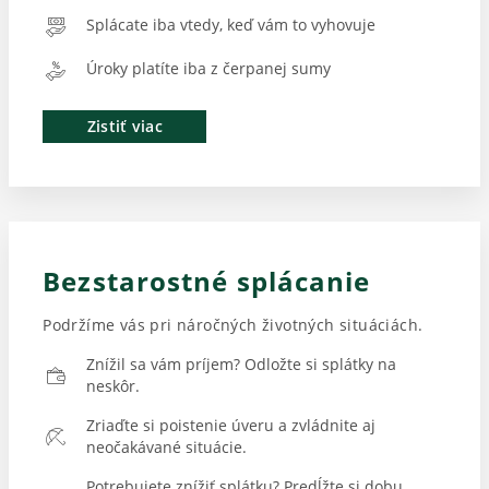
Splácate iba vtedy, keď vám to vyhovuje
Úroky platíte iba z čerpanej sumy
Zistiť viac
Bezstarostné splácanie
Podržíme vás pri náročných životných situáciách.
Znížil sa vám príjem? Odložte si splátky na
neskôr.
Zriaďte si poistenie úveru a zvládnite aj
neočakávané situácie.
Potrebujete znížiť splátku? Predĺžte si dobu