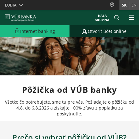
Skiplinks
ĽUDIA
SK
EN
NAŠA
SKUPINA
Internet banking
Otvoriť účet online
Pôžička od VÚB banky
Všetko čo potrebujete, sme tu pre vás. Požiadajte o pôžičku od
4.8. do 6.8.2026 a získajte 100% zľavu z poplatku za
poskytnutie.
Prečo si vybrať pôžičku od VÚB?