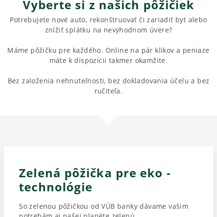
Vyberte si z našich pôžičiek
Potrebujete nové auto, rekonštruovať či zariadiť byt alebo
znížiť splátku na nevýhodnom úvere?
Máme pôžičku pre každého. Online na pár klikov a peniaze
máte k dispozícii takmer okamžite.
Bez založenia nehnuteľnosti, bez dokladovania účelu a bez
ručiteľa.
Zelená pôžička pre eko -
technológie
So zelenou pôžičkou od VÚB banky dávame vašim
potrebám aj našej planéte zelenú.