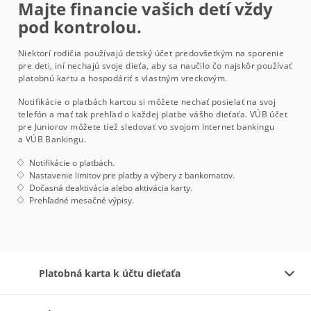
Majte financie vašich detí vždy
pod kontrolou.
Niektorí rodičia používajú detský účet predovšetkým na sporenie
pre deti, iní nechajú svoje dieťa, aby sa naučilo čo najskôr používať
platobnú kartu a hospodáriť s vlastným vreckovým.
Notifikácie o platbách kartou si môžete nechať posielať na svoj
telefón a mať tak prehľad o každej platbe vášho dieťaťa. VÚB účet
pre Juniorov môžete tiež sledovať vo svojom Internet bankingu
a VÚB Bankingu.
Notifikácie o platbách.
Nastavenie limitov pre platby a výbery z bankomatov.
Dočasná deaktivácia alebo aktivácia karty.
Prehľadné mesačné výpisy.
Platobná karta k účtu dieťaťa