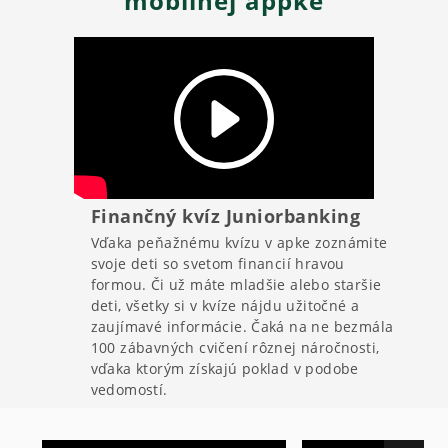
mobilnej appke
Finančný kvíz Juniorbanking
Vďaka peňažnému kvízu v apke zoznámite
svoje deti so svetom financií hravou
formou. Či už máte mladšie alebo staršie
deti, všetky si v kvíze nájdu užitočné a
zaujímavé informácie. Čaká na ne bezmála
100 zábavných cvičení rôznej náročnosti,
vďaka ktorým získajú poklad v podobe
vedomostí.