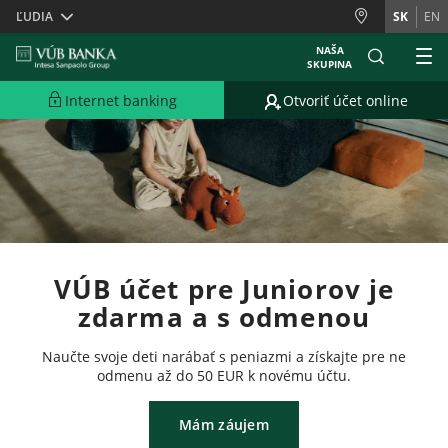
Skiplinks
ĽUDIA
SK
EN
NAŠA
SKUPINA
Internet banking
Otvoriť účet online
VÚB účet pre Juniorov je
zdarma a s odmenou
Naučte svoje deti narábať s peniazmi a získajte pre ne
odmenu až do 50 EUR k novému účtu.
Mám záujem