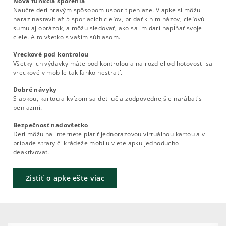
Nová funkcia sporenia
Naučte deti hravým spôsobom usporiť peniaze. V apke si môžu
naraz nastaviť až 5 sporiacich cieľov, pridať k nim názov, cieľovú
sumu aj obrázok, a môžu sledovať, ako sa im darí napĺňať svoje
ciele. A to všetko s vaším súhlasom.
Vreckové pod kontrolou
Všetky ich výdavky máte pod kontrolou a na rozdiel od hotovosti sa
vreckové v mobile tak ľahko nestratí.
Dobré návyky
S apkou, kartou a kvízom sa deti učia zodpovednejšie narábať s
peniazmi.
Bezpečnosť nadovšetko
Deti môžu na internete platiť jednorazovou virtuálnou kartou a v
prípade straty či krádeže mobilu viete apku jednoducho
deaktivovať.
Zistiť o apke ešte viac