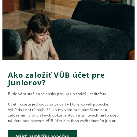
Ako založiť VÚB účet pre
Juniorov?
Bude vám stačiť občiansky preukaz a rodný list dieťaťa.
Účet môžete jednoducho založiť v ktorejkoľvek pobočke.
Vyhľadajte si tú najbližšiu a my vám radi pomôžeme so
založením. V oficiálnych dokumentoch a zmluvách tento účet
nájdete pod názvom VÚB účet Klasik so zvýhodnením Junior.
Nájsť najbližšiu pobočku