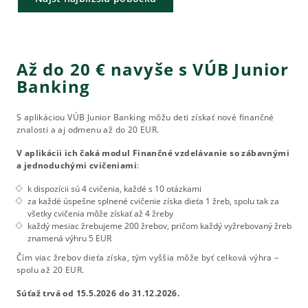
Až do 20 € navyše s VÚB Junior
Banking
S aplikáciou VÚB Junior Banking môžu deti získať nové finančné
znalosti a aj odmenu až do 20 EUR.
V aplikácii ich čaká modul Finančné vzdelávanie so zábavnými
a jednoduchými cvičeniami
:
k dispozícii sú 4 cvičenia, každé s 10 otázkami
za každé úspešne splnené cvičenie získa dieťa 1 žreb, spolu tak za
všetky cvičenia môže získať až 4 žreby
každý mesiac žrebujeme 200 žrebov, pričom každý vyžrebovaný žreb
znamená výhru 5 EUR
Čím viac žrebov dieťa získa, tým vyššia môže byť celková výhra –
spolu až 20 EUR.
Súťaž trvá od 15.5.2026 do 31.12.2026.