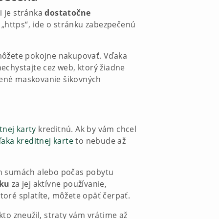
i je stránka
dostatočne
u „https“, ide o stránku zabezpečenú
vy môžete pokojne nakupovať. Vďaka
nechystajte cez web, ktorý žiadne
rené maskovanie šikovných
nej karty
kreditnú. Ak by vám chcel
aka kreditnej karte
to nebude až
ších sumách alebo počas pobytu
tku
za jej aktívne používanie,
toré splatíte, môžete opäť čerpať.
kto zneužil, straty vám vrátime až