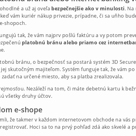
 pohodlné a už aj oveľa
bezpečnejšie ako v minulosti
. Na
keď vám kuriér nákup privezie, prípadne, či sa uňho bude
 e-shopoch.
ungujú tak, že vám najprv pošlú faktúru a vy potom preve
abezpečenú
platobnú bránu alebo priamo cez internetb
ne.
latobnú bránu, o bezpečnosť sa postará systém 3D Secure.
 aj jej skutočným majiteľom. Systém funguje tak, že vám po
 zadať na určené miesto, aby sa platba zrealizovala.
rejmosťou. Nezáleží na tom, či máte debetnú kartu k be
sú všetky druhy účtov.
ždom e-shope
imli, že takmer v každom internetovom obchode na vás pr
registrovať. Hoci sa to na prvý pohľad zdá ako skvelé a po