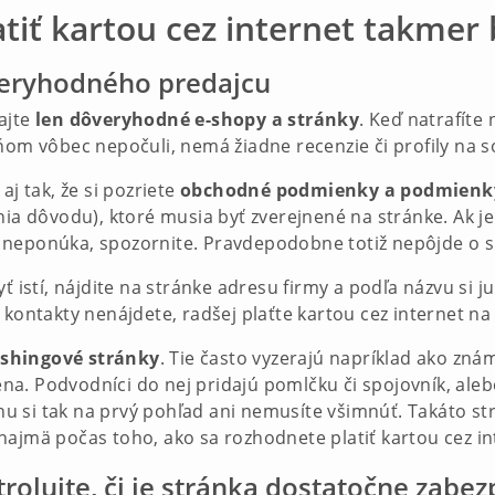
tiť kartou cez internet takmer b
dôveryhodného predajcu
ajte
len dôveryhodné e-shopy a stránky
. Keď natrafíte
ňom vôbec nepočuli, nemá žiadne recenzie či profily na so
aj tak, že si pozriete
obchodné podmienky a podmienky
nia dôvodu), ktoré musia byť zverejnené na stránke. Ak je
 neponúka, spozornite. Pravdepodobne totiž nepôjde o s
ť istí, nájdite na stránke adresu firmy a podľa názvu si j
 kontakty nenájdete, radšej plaťte kartou cez internet n
ishingové stránky
. Tie často vyzerajú napríklad ako zná
a. Podvodníci do nej pridajú pomlčku či spojovník, aleb
 si tak na prvý pohľad ani nemusíte všimnúť. Takáto strá
 najmä počas toho, ako sa rozhodnete platiť kartou cez in
trolujte, či je stránka dostatočne zabe