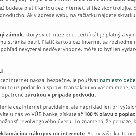
udete platiť kartou cez internet, si tiež skontrolujte, č
 jednoducho. Ak v adrese webu na začiatku nájdete skratk
ný zámok
, ktorý svieti nazeleno, certifikát je platný a 
omu stránka patrí. Platiť kartou cez internet sa rozhodne 
 pohľad nevyzeral nedôveryhodne, môže to byť len vyda
u
 cez internet naozaj bezpečne, je používať
namiesto debet
mu to už podarilo a spravil transakciu vo vašom mene,
vď
to opatrené
zárukou v prípade podvodu
.
tenie cez internet pravidelne, ale napríklad len pri vyš
avíte u nás vo VÚB banke, získate až
100 % zľavu z popla
 a možnosť revolvingového úveru. To znamená, že peniaze, k
reklamáciou nákupov na internete
. Ak by vašu kartu nie