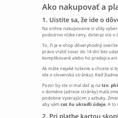
Ako nakupovať a pla
1. Uistite sa, že ide o 
Na online nakupovanie si vždy vyber
podozrivo nízke ceny, doteraz ste o 
To, či je e-shop dôveryhodný overíte 
právo vrátiť tovar do 14 dní bez uda
komplikované alebo ho predajca ani
Ak máte nejaké tušenie a chcete si by
ide o slovenskú stránku). Keď žiadne
Pozor by ste si mal dať aj na
tzv. ph
v doméne (adrese stránky) malá zmen
podobne vyzerajúcim z azbuky. Zmenu
aby vám
cez ňu ukradli údaje
. A to
2. Pri platbe kartou skon