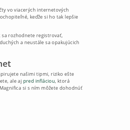
čty vo viacerých internetových
chopiteľné, keďže si ho tak lepšie
k sa rozhodnete registrovať,
noduchých a neustále sa opakujúcich
net
pirujete našimi tipmi, riziko ešte
ete, ale aj
pred infláciou
, ktorá
 Magnifica si s ním môžete dohodnúť