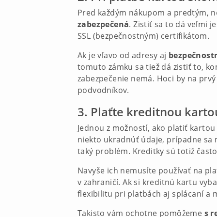
Pred každým nákupom a predtým, než b
zabezpečená
. Zistiť sa to dá veľmi
SSL (bezpečnostným) certifikátom.
Ak je vľavo od adresy aj
bezpečnost
tomuto zámku sa tiež dá zistiť to, k
zabezpečenie nemá. Hoci by na prvý
podvodníkov.
3. Plaťte kreditnou karto
Jednou z možností, ako platiť kartou
niekto ukradnúť údaje, prípadne sa 
taký problém. Kreditky sú totiž čas
Navyše ich nemusíte používať na pla
v zahraničí. Ak si kreditnú kartu vyb
flexibilitu pri platbách aj splácaní
Takisto vám ochotne pomôžeme
s 