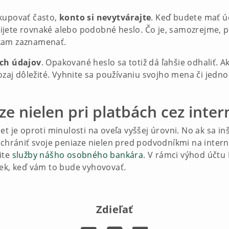
akupovať často,
konto si nevytvárajte
. Keď budete mať ú
jete rovnaké alebo podobné heslo. Čo je, samozrejme, po
ekam zaznamenať.
ich údajov
. Opakované heslo sa totiž dá ľahšie odhaliť. A
aozaj dôležité. Vyhnite sa používaniu svojho mena či jed
e nielen pri platbách cez inter
t je oproti minulosti na oveľa vyššej úrovni. No ak sa inš
 chrániť svoje peniaze nielen pred podvodníkmi na intern
ite
služby nášho osobného bankára
. V rámci výhod účtu
vek, keď vám to bude vyhovovať.
Zdieľať