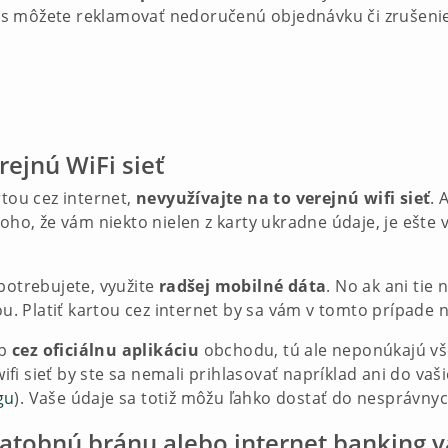
s môžete reklamovať nedoručenú objednávku či zrušeni
rejnú WiFi sieť
rtou cez internet,
nevyužívajte na to verejnú wifi sieť
. 
toho, že vám niekto nielen z karty ukradne údaje, je ešte 
potrebujete, využite
radšej mobilné dáta
. No ak ani tie
kou. Platiť kartou cez internet by sa vám v tomto prípade 
up
cez oficiálnu aplikáciu
obchodu, tú ale neponúkajú vše
 wifi sieť by ste sa nemali prihlasovať napríklad ani do vaš
gu
). Vaše údaje sa totiž môžu ľahko dostať do nesprávnyc
 platobnú bránu alebo internet banking 