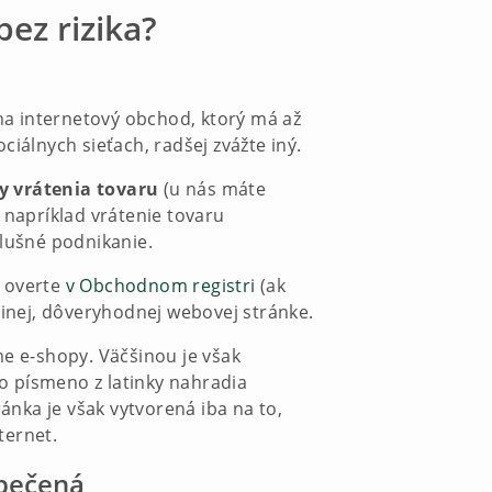
ez rizika?
 na internetový obchod, ktorý má až
ciálnych sieťach, radšej zvážte iný.
 vrátenia tovaru
(u nás máte
 napríklad vrátenie tovaru
lušné podnikanie.
u overte
v Obchodnom registri
(ak
a inej, dôveryhodnej webovej stránke.
me e-shopy. Väčšinou je však
o písmeno z latinky nahradia
nka je však vytvorená iba na to,
ternet.
zpečená