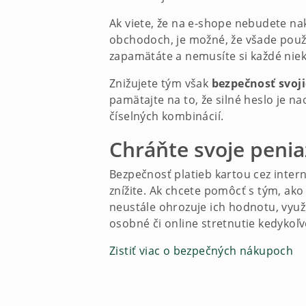
Ak viete, že na e-shope nebudete n
obchodoch, je možné, že všade použi
zapamätáte a nemusíte si každé ni
Znižujete tým však
bezpečnosť svoj
pamätajte na to, že silné heslo je n
číselných kombinácií.
Chráňte svoje peniaz
Bezpečnosť platieb kartou cez interne
znížite. Ak chcete pomôcť s tým, ako
neustále ohrozuje ich hodnotu, využ
osobné či online stretnutie kedykoľ
Zistiť viac o bezpečných nákupoch