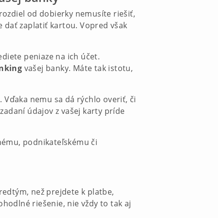
 rozdiel od dobierky nemusíte riešiť,
 dať zaplatiť kartou. Vopred však
diete peniaze na ich účet.
anking
vašej banky. Máte tak istotu,
 Vďaka nemu sa dá rýchlo overiť, či
 zadaní údajov z vašej karty príde
žnému, podnikateľskému či
edtým, než prejdete k platbe,
hodlné riešenie, nie vždy to tak aj