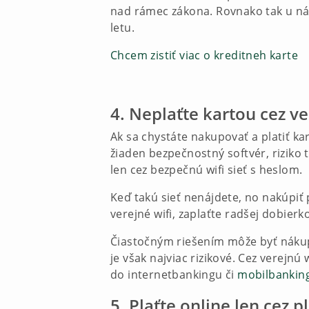
nad rámec zákona. Rovnako tak u ná
letu.
Chcem zistiť viac o kreditneh karte
4. Neplaťte kartou cez ve
Ak sa chystáte nakupovať a platiť ka
žiaden bezpečnostný softvér, riziko 
len cez bezpečnú wifi sieť s heslom.
Keď takú sieť nenájdete, no nakúpiť 
verejné wifi, zaplaťte radšej dobier
Čiastočným riešením môže byť nák
je však najviac rizikové. Cez verejnú
do internetbankingu či
mobilbankin
5. Plaťte online len cez