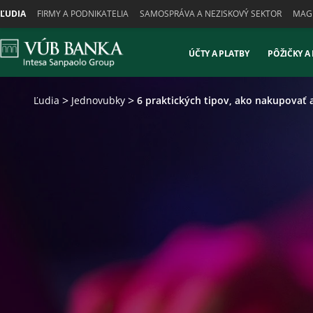
Skiplinks
ĽUDIA
FIRMY A PODNIKATELIA
SAMOSPRÁVA A NEZISKOVÝ SEKTOR
MAGN
ÚČTY A PLATBY
PÔŽIČKY A
Ľudia
Jednovubky
6 praktických tipov, ako nakupovať a