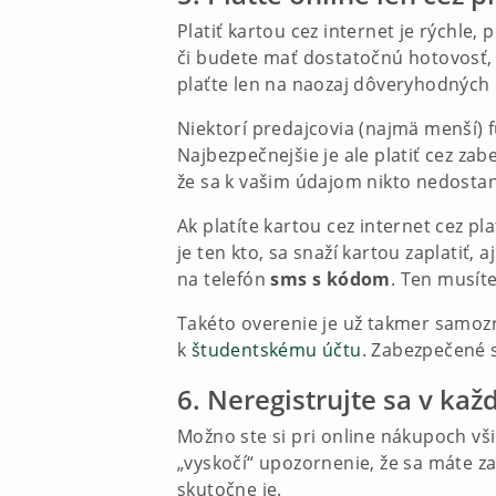
Platiť kartou cez internet je rýchle,
či budete mať dostatočnú hotovosť, 
plaťte len na naozaj dôveryhodných
Niektorí predajcovia (najmä menší) f
Najbezpečnejšie je ale platiť cez z
že sa k vašim údajom nikto nedosta
Ak platíte kartou cez internet cez p
je ten kto, sa snaží kartou zaplatiť,
na telefón
sms s kódom
. Ten musíte
Takéto overenie je už takmer samoz
k
študentskému účtu
. Zabezpečené 
6. Neregistrujte sa v ka
Možno ste si pri online nákupoch vš
„vyskočí“ upozornenie, že sa máte za
skutočne je.