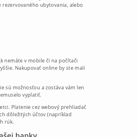
e rezervovaného ubytovania, alebo
Ak nemáte v mobile či na počítači
vyššie. Nakupovať online by ste mali
 nie sú možnosťou a zostáva vám len
nemuselo vyplatiť.
tci. Platenie cez webový prehliadač
ich dôležitých účtov (napríklad
h rúk.
vašej banky