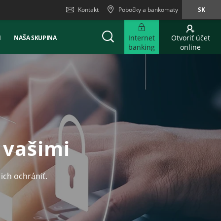
Kontakt
Pobočky a bankomaty
SK
Internet
Otvoriť účet
Ň
NAŠA SKUPINA
banking
online
 vašimi
ich ochrániť.