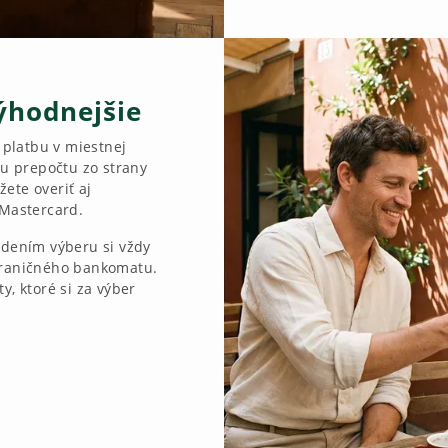
výhodnejšie
e platbu v miestnej
 prepočtu zo strany
ete overiť aj
 Mastercard.
rdením výberu si vždy
hraničného bankomatu.
y, ktoré si za výber