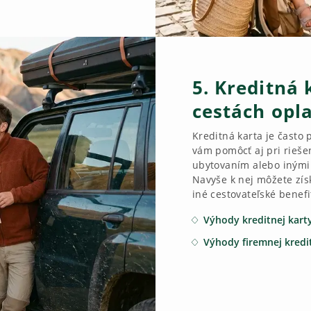
5. Kreditná 
cestách opla
Kreditná karta je často
vám pomôcť aj pri rieše
ubytovaním alebo inými
Navyše k nej môžete zís
iné cestovateľské benefi
Výhody kreditnej kart
Výhody firemnej kredi