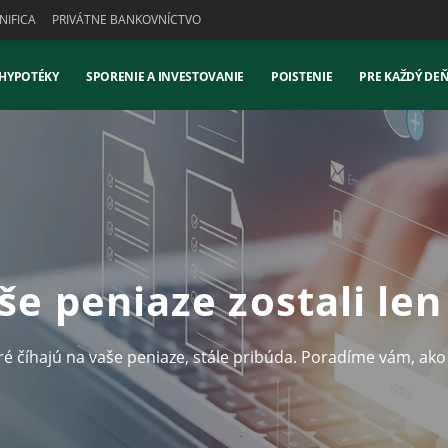
IFICA
PRIVÁTNE BANKOVNÍCTVO
 HYPOTÉKY
SPORENIE A INVESTOVANIE
POISTENIE
PRE KAŽDÝ DE
še peniaze zostali len
ré číhajú na vaše peniaze, stále pribúda. Poradíme vám, ako 