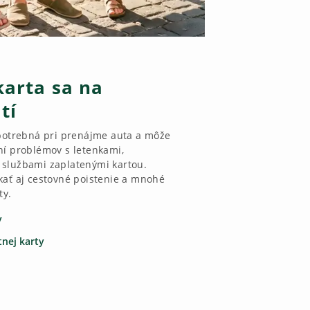
karta sa na
tí
 potrebná pri prenájme auta a môže
ní problémov s letenkami,
 službami zaplatenými kartou.
kať aj cestovné poistenie a mnohé
ty.
y
tnej karty