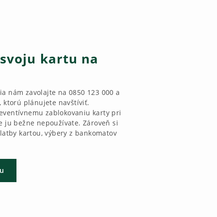
 svoju kartu na
ia nám zavolajte na 0850 123 000 a
 ktorú plánujete navštíviť.
eventívnemu zablokovaniu karty pri
de ju bežne nepoužívate. Zároveň si
platby kartou, výbery z bankomatov
tu