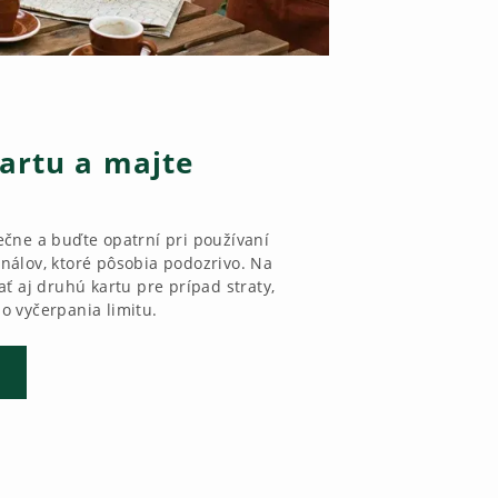
kartu a majte
čne a buďte opatrní pri používaní
álov, ktoré pôsobia podozrivo. Na
ť aj druhú kartu pre prípad straty,
o vyčerpania limitu.