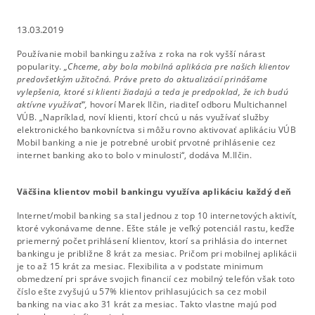
13.03.2019
Používanie mobil bankingu zažíva z roka na rok vyšší nárast
popularity.
„Chceme, aby bola mobilná aplikácia pre našich klientov
predovšetkým užitočná. Práve preto do aktualizácií prinášame
vylepšenia, ktoré si klienti žiadajú a teda je predpoklad, že ich budú
aktívne využívať“,
hovorí Marek Ilčin, riaditeľ odboru Multichannel
VÚB. „Napríklad, noví klienti, ktorí chcú u nás využívať služby
elektronického bankovníctva si môžu rovno aktivovať aplikáciu VÚB
Mobil banking a nie je potrebné urobiť prvotné prihlásenie cez
internet banking ako to bolo v minulosti“, dodáva M.Ilčin.
Väčšina klientov mobil bankingu využíva aplikáciu každý deň
Internet/mobil banking sa stal jednou z top 10 internetových aktivít,
ktoré vykonávame denne. Ešte stále je veľký potenciál rastu, keďže
priemerný počet prihlásení klientov, ktorí sa prihlásia do internet
bankingu je približne 8 krát za mesiac. Pričom pri mobilnej aplikácii
je to až 15 krát za mesiac. Flexibilita a v podstate minimum
obmedzení pri správe svojich financií cez mobilný telefón však toto
číslo ešte zvyšujú u 57% klientov prihlasujúcich sa cez mobil
banking na viac ako 31 krát za mesiac. Takto vlastne majú pod