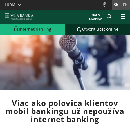
Skiplinks
ĽUDIA
SK
EN
NAŠA
SKUPINA
Internet banking
Otvoriť účet online
Viac ako polovica klientov
mobil bankingu už nepoužíva
internet banking