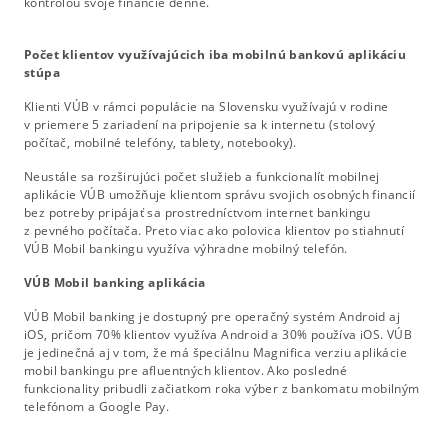
kontrolou svoje financie denne.
Počet klientov využívajúcich iba mobilnú bankovú aplikáciu
stúpa
Klienti VÚB v rámci populácie na Slovensku využívajú v rodine
v priemere 5 zariadení na pripojenie sa k internetu (stolový
počítač, mobilné telefóny, tablety, notebooky).
Neustále sa rozširujúci počet služieb a funkcionalít mobilnej
aplikácie VÚB umožňuje klientom správu svojich osobných financií
bez potreby pripájať sa prostredníctvom internet bankingu
z pevného počítača. Preto viac ako polovica klientov po stiahnutí
VÚB Mobil bankingu využíva výhradne mobilný telefón.
VÚB Mobil banking aplikácia
VÚB Mobil banking je dostupný pre operačný systém Android aj
iOS, pričom 70% klientov využíva Android a 30% používa iOS. VÚB
je jedinečná aj v tom, že má špeciálnu Magnifica verziu aplikácie
mobil bankingu pre afluentných klientov. Ako posledné
funkcionality pribudli začiatkom roka výber z bankomatu mobilným
telefónom a Google Pay.