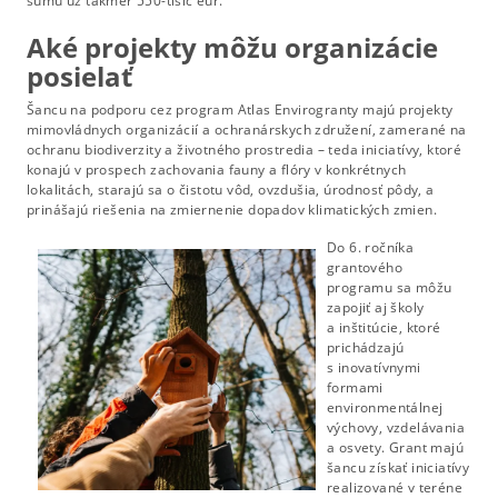
sumu už takmer 550-tisíc eur.
Aké projekty môžu organizácie
posielať
Šancu na podporu cez program Atlas Envirogranty majú projekty
mimovládnych organizácií a ochranárskych združení, zamerané na
ochranu biodiverzity a životného prostredia – teda iniciatívy, ktoré
konajú v prospech zachovania fauny a flóry v konkrétnych
lokalitách, starajú sa o čistotu vôd, ovzdušia, úrodnosť pôdy, a
prinášajú riešenia na zmiernenie dopadov klimatických zmien.
Do 6. ročníka
grantového
programu sa môžu
zapojiť aj školy
a inštitúcie, ktoré
prichádzajú
s inovatívnymi
formami
environmentálnej
výchovy, vzdelávania
a osvety. Grant majú
šancu získať iniciatívy
realizované v teréne