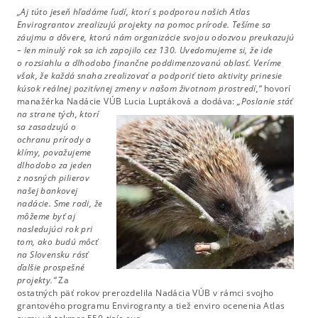
„Aj túto jeseň hľadáme ľudí, ktorí s podporou našich Atlas
Envirograntov zrealizujú projekty na pomoc
prírode. Tešíme sa
záujmu a dôvere, ktorú nám organizácie svojou odozvou preukazujú
– len minulý rok sa ich zapojilo cez 130. Uvedomujeme si, že ide
o rozsiahlu a dlhodobo finančne poddimenzovanú oblasť. Veríme
však, že každá snaha zrealizovať a podporiť tieto aktivity prinesie
kúsok reálnej pozitívnej zmeny v našom životnom prostredí,“
hovorí
manažérka Nadácie VÚB Lucia Luptáková a dodáva:
„Poslanie stáť
na strane tých,
ktorí
sa zasadzujú o
ochranu prírody a
klímy, považujeme
dlhodobo za jeden
z nosných pilierov
našej bankovej
nadácie. Sme radi, že
môžeme byť aj
nasledujúci rok pri
tom, ako budú môcť
na Slovensku rásť
ďalšie prospešné
projekty.“
Za
ostatných päť rokov prerozdelila Nadácia VÚB v rámci svojho
grantového programu Envirogranty a tiež enviro ocenenia Atlas