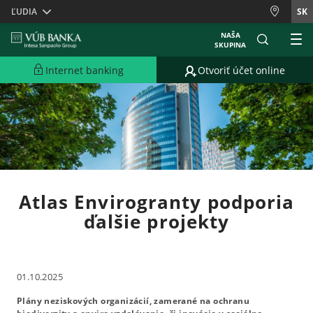
Skiplinks
ĽUDIA
SK
NAŠA
SKUPINA
Internet banking
Otvoriť účet online
Atlas Envirogranty podporia
ďalšie projekty
01.10.2025
Plány neziskových organizácií, zamerané na ochranu