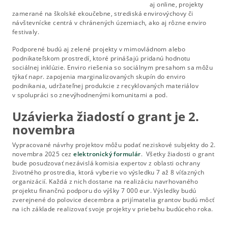
aj online, projekty
zamerané na školské ekoučebne, strediská envirovýchovy či
návštevnícke centrá v chránených územiach, ako aj rôzne enviro
festivaly.
Podporené budú aj zelené projekty v mimovládnom alebo
podnikateľskom prostredí, ktoré prinášajú pridanú hodnotu
sociálnej inklúzie. Enviro riešenia so sociálnym presahom sa môžu
týkať napr. zapojenia marginalizovaných skupín do enviro
podnikania, udržateľnej produkcie z recyklovaných materiálov
v spolupráci so znevýhodnenými komunitami a pod.
Uzávierka žiadostí o grant je 2.
novembra
Vypracované návrhy projektov môžu podať neziskové subjekty do 2.
novembra 2025 cez
elektronický formulár
. Všetky žiadosti o grant
bude posudzovať nezávislá komisia expertov z oblasti ochrany
životného prostredia, ktorá vyberie vo výsledku 7 až 8 víťazných
organizácií. Každá z nich dostane na realizáciu navrhovaného
projektu finančnú podporu do výšky 7 000 eur. Výsledky budú
zverejnené do polovice decembra a prijímatelia grantov budú môcť
na ich základe realizovať svoje projekty v priebehu budúceho roka.