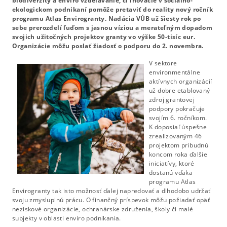
biodiverzity a enviro vzdelávanie, či inovácie v sociálno-
ekologickom podnikaní pomôže pretaviť do reality nový ročník
programu Atlas Envirogranty. Nadácia VÚB už šiesty rok po
sebe prerozdelí ľuďom s jasnou víziou a merateľným dopadom
svojich užitočných projektov granty vo výške 50-tisíc eur.
Organizácie môžu poslať žiadosť o podporu do 2. novembra.
V sektore
environmentálne
aktívnych organizácií
už dobre etablovaný
zdroj grantovej
podpory pokračuje
svojím 6. ročníkom.
K doposiaľ úspešne
zrealizovaným 46
projektom pribudnú
koncom roka ďalšie
iniciatívy, ktoré
dostanú vďaka
programu Atlas
Envirogranty tak isto možnosť ďalej napredovať a dlhodobo udržať
svoju zmysluplnú prácu. O finančný príspevok môžu požiadať opäť
neziskové organizácie, ochranárske združenia, školy či malé
subjekty v oblasti enviro podnikania.