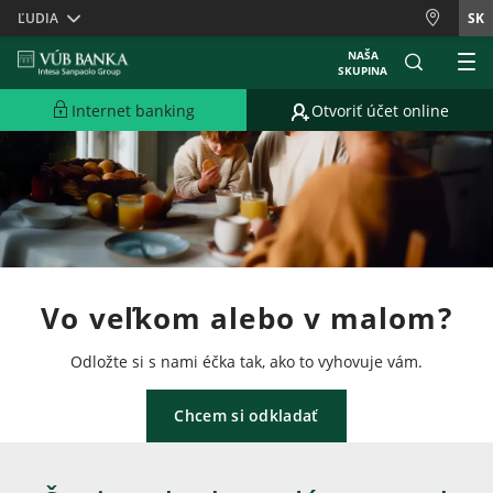
Skiplinks
ĽUDIA
SK
NAŠA
SKUPINA
Internet banking
Otvoriť účet online
Vo veľkom alebo v malom?
Odložte si s nami éčka tak, ako to vyhovuje vám.
Chcem si odkladať