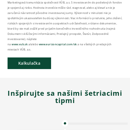
Marketingová komunikácia spoločnosti VÚB, a.s. S investovaním do podielových fondov
je spojené aj riziko. Hodnota investície môže rásť, stagnovať, alebo aj klesať a nie je
zaručená návratnosť pôvodne investovanej sumy. Výkonnosť v minulosti nie je
spoľahlivým ukazovateľom budúcej výkonnosti. Viac informácií o produkte, jeho zložení,
rizikách spojených s investovaním a aspektoch udržateľnosti, vrátane dokumentov,
ktoré by ste mali zvážiť pred prijatím konečného investičného rozhodnutia (najmä
Dokument s kľúčovými informáciami, Predajný prospekt, Štatút, Zodpovedné
investovanie), nájdete
na
www.vub.sk
a/alebo
www.eurizoncapital.com/sk
a na všetkých predajných
miestach VÚB, a.s.
Kalkulačka
Inšpirujte sa našimi šetriacimi
tipmi