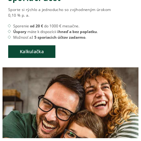
Sporte si rýchlo a jednoducho so zvýhodneným úrokom
0,10 % p. a.
Sporenie
od 20 €
do 1000 € mesačne.
Úspory
máte k dispozícii
ihneď a bez poplatku
.
Možnosť až
5 sporiacich účtov zadarmo
.
Kalkulačka