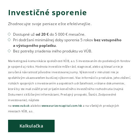
Investičné sporenie
Zhodnocujte svoje peniaze ešte efektívnejšie.
Dostupné už
od 20 €
do 5 000 € mesačne.
Pri dodržaní minimálnej doby sporenia 5 rokov
bez vstupného
a výstupného poplatku
.
Bez potreby zriadenia iného produktu vo VÚB.
Marketingová komunikácia spoločnosti VÚB, a.s. S investovaním do podielových fondov
je spojené aj riziko. Hodnota investície môže rásť, stagnovať, alebo aj klesať a nie je
zaručená návratnosť pôvodne investovanej sumy. Výkonnosť v minulosti nie je
spoľahlivým ukazovateľom budúcej výkonnosti. Viac informácií o produkte, jeho zložení,
rizikách spojených s investovaním a aspektoch udržateľnosti, vrátane dokumentov,
ktoré by ste mali zvážiť pred prijatím konečného investičného rozhodnutia (najmä
Dokument s kľúčovými informáciami, Predajný prospekt, Štatút, Zodpovedné
investovanie), nájdete
na
www.vub.sk
a/alebo
www.eurizoncapital.com/sk
a na všetkých predajných
miestach VÚB, a.s.
Kalkulačka