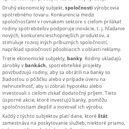
Druhý ekonomický subjekt,
spoločnosti
výrobcovia
spotrebného tovaru. Konkurencia medzi
spoločnosťami v rovnakom sektore s cieľom prilákať
rodiny spotrebiteľov podporuje inovácie, t. j. hľadanie
nových, konkurencieschopnejších produktov, a
stimuluje rozvoj iných príbuzných spoločností,
napríklad spoločností pôsobiacich v oblasti reklamy.
Tretie ekonomické subjekty,
banky
. Rodiny ukladajú
zárobky v
bankách
, spotrebiteľské projekty
povzbudzujú rodiny, aby sa obrátili na banky so
žiadosťou o pôžičku alebo v prípade úveru na
nehnuteľnosť, aby si zobrali hypotéku alebo
investovali s cieľom získať dodatočný príjem. Tieto
úsporné akcie, ktoré investujú banky, pomôžu
spoločnostiam zlepšiť a inovovať ich výrobu.
Každý z týchto subjektov platí dane, ktoré
štát
zamestnáva na poskytovanie služieb, niektoré priamo,