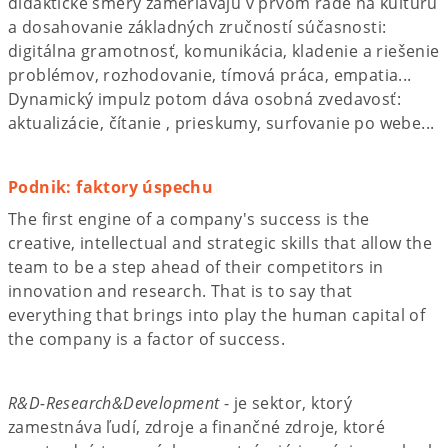
didaktické smery zameriavajú v prvom rade na kultúru
a dosahovanie základných zručností súčasnosti:
digitálna gramotnosť, komunikácia, kladenie a riešenie
problémov, rozhodovanie, tímová práca, empatia...
Dynamický impulz potom dáva osobná zvedavosť:
aktualizácie, čítanie , prieskumy, surfovanie po webe...
Podnik: faktory úspechu
The first engine of a company's success is the
creative, intellectual and strategic skills that allow the
team to be a step ahead of their competitors in
innovation and research. That is to say that
everything that brings into play the human capital of
the company is a factor of success.
R&D-Research&Development
- je sektor, ktorý
zamestnáva ľudí, zdroje a finančné zdroje, ktoré