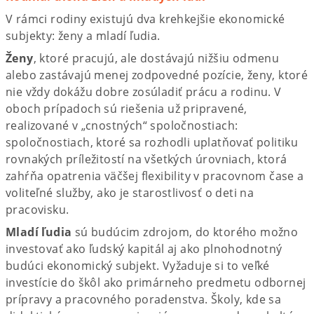
V rámci rodiny existujú dva krehkejšie ekonomické
subjekty: ženy a mladí ľudia.
Ženy
, ktoré pracujú, ale dostávajú nižšiu odmenu
alebo zastávajú menej zodpovedné pozície, ženy, ktoré
nie vždy dokážu dobre zosúladiť prácu a rodinu. V
oboch prípadoch sú riešenia už pripravené,
realizované v „cnostných“ spoločnostiach:
spoločnostiach, ktoré sa rozhodli uplatňovať politiku
rovnakých príležitostí na všetkých úrovniach, ktorá
zahŕňa opatrenia väčšej flexibility v pracovnom čase a
voliteľné služby, ako je starostlivosť o deti na
pracovisku.
Mladí ľudia
sú budúcim zdrojom, do ktorého možno
investovať ako ľudský kapitál aj ako plnohodnotný
budúci ekonomický subjekt. Vyžaduje si to veľké
investície do škôl ako primárneho predmetu odbornej
prípravy a pracovného poradenstva. Školy, kde sa