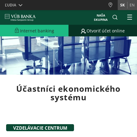
Skiplinks
ĽUDIA
SK
EN
NAŠA
SKUPINA
Internet banking
Otvoriť účet online
Účastníci ekonomického
systému
VZDELÁVACIE CENTRUM