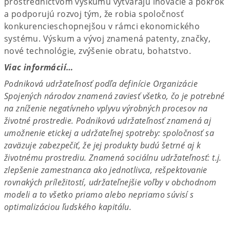
prostredníctvom výskumu vytvárajú inovácie a pokrok
a podporujú rozvoj tým, že robia spoločnosť
konkurencieschopnejšou v rámci ekonomického
systému. Výskum a vývoj znamená patenty, značky,
nové technológie, zvýšenie obratu, bohatstvo.
Viac informácií…
Podniková udržateľnosť podľa definície Organizácie
Spojených národov znamená zaviesť všetko, čo je potrebné
na zníženie negatívneho vplyvu výrobných procesov na
životné prostredie. Podniková udržateľnosť znamená aj
umožnenie etickej a udržateľnej spotreby: spoločnosť sa
zaväzuje zabezpečiť, že jej produkty budú šetrné aj k
životnému prostrediu. Znamená sociálnu udržateľnosť: t.j.
zlepšenie zamestnanca ako jednotlivca, rešpektovanie
rovnakých príležitostí, udržateľnejšie voľby v obchodnom
modeli a to všetko priamo alebo nepriamo súvisí s
optimalizáciou ľudského kapitálu.