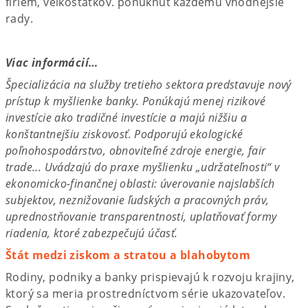
firiem, veľkostatkov. ponúknuť každému vhodnejšie
rady.
Viac informácií…
Špecializácia na služby tretieho sektora predstavuje nový
prístup k myšlienke banky. Ponúkajú menej rizikové
investície ako tradičné investície a majú nižšiu a
konštantnejšiu ziskovosť. Podporujú ekologické
poľnohospodárstvo, obnoviteľné zdroje energie, fair
trade... Uvádzajú do praxe myšlienku „udržateľnosti“ v
ekonomicko-finančnej oblasti: úverovanie najslabších
subjektov, neznižovanie ľudských a pracovných práv,
uprednostňovanie transparentnosti, uplatňovať formy
riadenia, ktoré zabezpečujú účasť.
Štát medzi ziskom a stratou a blahobytom
Rodiny, podniky a banky prispievajú k rozvoju krajiny,
ktorý sa meria prostredníctvom série ukazovateľov.