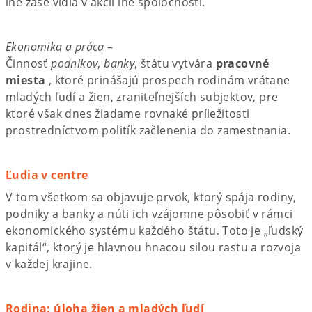
iné zase vidia v akcii iné spoločnosti.
Ekonomika a práca
–
Činnosť
podnikov
,
banky
, štátu vytvára
pracovné
miesta
, ktoré prinášajú prospech rodinám vrátane
mladých ľudí a žien, zraniteľnejších subjektov, pre
ktoré však dnes žiadame rovnaké príležitosti
prostredníctvom politík začlenenia do zamestnania.
Ľudia v centre
V tom všetkom sa objavuje prvok, ktorý spája rodiny,
podniky a banky a núti ich vzájomne pôsobiť v rámci
ekonomického systému každého štátu. Toto je „ľudský
kapitál“, ktorý je hlavnou hnacou silou rastu a rozvoja
v každej krajine.
Rodina: úloha žien a mladých ľudí