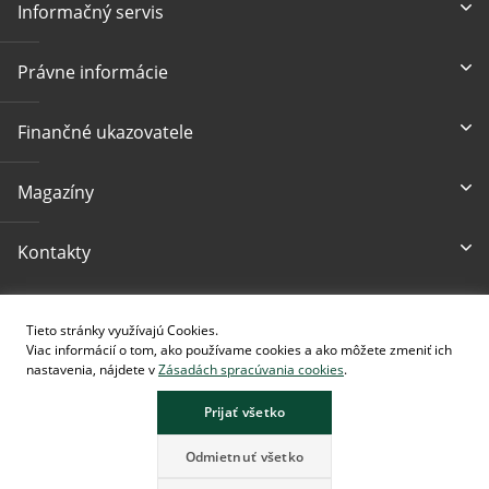
Informačný servis
Právne informácie
Finančné ukazovatele
Magazíny
Kontakty
Prístupnosť
Tieto stránky využívajú Cookies.
Viac informácií o tom, ako používame cookies a ako môžete zmeniť ich
nastavenia, nájdete v
Zásadách spracúvania cookies
.
Prijať všetko
Stránka obsahuje obrázky vytvorené pomocou AI.
Odmietnuť všetko