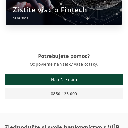
Zistite viac o Fintech
03.08.2022
Potrebujete pomoc?
Odpovieme na všetky vaše otázky.
Napíšte nám
0850 123 000
Zjednodušte si svoje bankovníctvo s VÚB