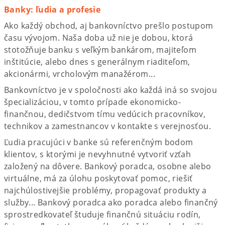
Banky: ľudia a profesie
Ako každý obchod, aj bankovníctvo prešlo postupom
času vývojom. Naša doba už nie je dobou, ktorá
stotožňuje banku s veľkým bankárom, majiteľom
inštitúcie, alebo dnes s generálnym riaditeľom,
akcionármi, vrcholovým manažérom...
Bankovníctvo je v spoločnosti ako každá iná so svojou
špecializáciou, v tomto prípade ekonomicko-
finančnou, dedičstvom tímu vedúcich pracovníkov,
technikov a zamestnancov v kontakte s verejnosťou.
Ľudia pracujúci v banke sú referenčným bodom
klientov, s ktorými je nevyhnutné vytvoriť vzťah
založený na dôvere. Bankový poradca, osobne alebo
virtuálne, má za úlohu poskytovať pomoc, riešiť
najchúlostivejšie problémy, propagovať produkty a
služby... Bankový poradca ako poradca alebo finančný
sprostredkovateľ študuje finančnú situáciu rodín,