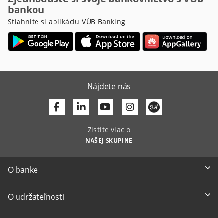
bankou
Stiahnite si aplikáciu VÚB Banking
Nájdete nás
Facebook
Linkedin
Youtube
Zistite viac o
NAŠEJ SKUPINE
O banke
O udržateľnosti