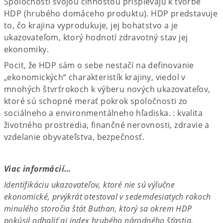
Spoločnosti svojou činnosťou prispievajú k tvorbe
HDP (hrubého domáceho produktu). HDP predstavuje
to, čo krajina vyprodukuje, jej bohatstvo a je
ukazovateľom, ktorý hodnotí zdravotný stav jej
ekonomiky.
Pocit, že HDP sám o sebe nestačí na definovanie
„ekonomických“ charakteristík krajiny, viedol v
mnohých štvrťrokoch k výberu nových ukazovateľov,
ktoré sú schopné merať pokrok spoločnosti zo
sociálneho a environmentálneho hľadiska. : kvalita
životného prostredia, finančné nerovnosti, zdravie a
vzdelanie obyvateľstva, bezpečnosť.
Viac informácií…
Identifikáciu ukazovateľov, ktoré nie sú výlučne
ekonomické, prvýkrát otestoval v sedemdesiatych rokoch
minulého storočia štát Buthan, ktorý sa okrem HDP
pokúsil odhaliť aj index hrubého národného šťastia.