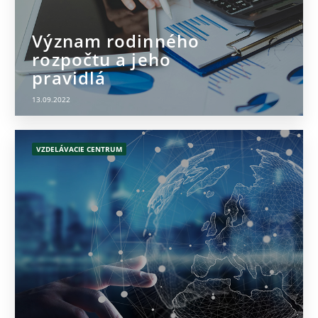
Význam rodinného
rozpočtu a jeho
pravidlá
13.09.2022
VZDELÁVACIE CENTRUM