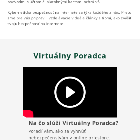
podvodmi s účtom či platobnými kartami ochrániť.
Kybernetická bezpečnosť na internete sa týka každého z nás. Preto
sme pre vás pripravili vzdelávacie videá a články s tipmi, ako zvýšiť
svoju bezpečnosť na internete.
Virtuálny Poradca
Na čo slúži Virtuálny Poradca?
Poradí vám, ako sa vyhnúť
nebezpečenstvám v online priestore.