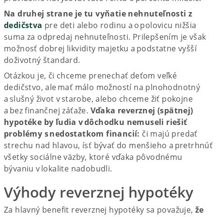
Na druhej strane je tu vyňatie nehnuteľnosti z
dedičstva
pre deti alebo rodinu a o polovicu nižšia
suma za odpredaj nehnuteľnosti. Prilepšením je však
možnosť dobrej likvidity majetku a podstatne vyšší
doživotný štandard.
Otázkou je, či chceme prenechať deťom veľké
dedičstvo, ale mať málo možností na plnohodnotný
a slušný život v starobe, alebo chceme žiť pokojne
a bez finančnej záťaže.
Vďaka reverznej (spätnej)
hypotéke by ľudia v dôchodku nemuseli riešiť
problémy s nedostatkom financií:
či majú predať
strechu nad hlavou, ísť bývať do menšieho a pretrhnúť
všetky sociálne väzby, ktoré vďaka pôvodnému
bývaniu v lokalite nadobudli.
Výhody reverznej hypotéky
Za hlavný benefit reverznej hypotéky sa považuje,
že