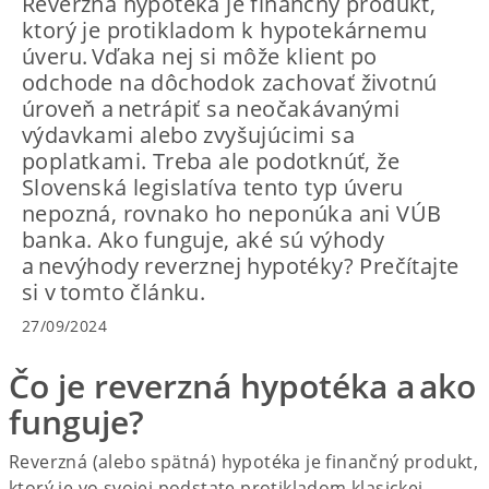
Reverzná hypotéka je finančný produkt,
ktorý je protikladom k hypotekárnemu
úveru. Vďaka nej si môže klient po
odchode na dôchodok zachovať životnú
úroveň a netrápiť sa neočakávanými
výdavkami alebo zvyšujúcimi sa
poplatkami. Treba ale podotknúť, že
Slovenská legislatíva tento typ úveru
nepozná, rovnako ho neponúka ani VÚB
banka. Ako funguje, aké sú výhody
a nevýhody reverznej hypotéky? Prečítajte
si v tomto článku.
27/09/2024
Čo je reverzná hypotéka a ako
funguje?
Reverzná (alebo spätná) hypotéka je finančný produkt,
ktorý je vo svojej podstate protikladom klasickej