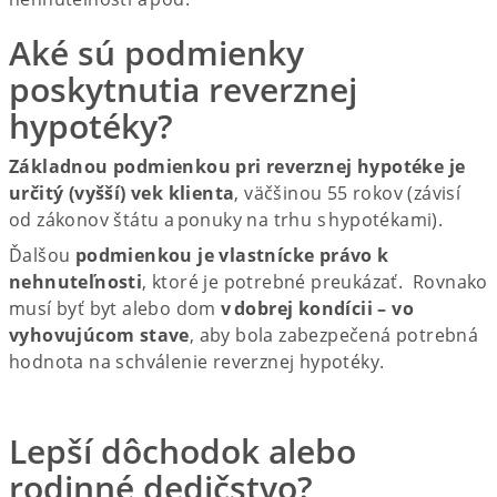
Aké sú podmienky
poskytnutia reverznej
hypotéky?
Základnou podmienkou pri reverznej hypotéke je
určitý (vyšší) vek klienta
, väčšinou 55 rokov (závisí
od zákonov štátu a ponuky na trhu s hypotékami).
Ďalšou
podmienkou je vlastnícke právo k
nehnuteľnosti
, ktoré je potrebné preukázať. Rovnako
musí byť byt alebo dom
v dobrej kondícii – vo
vyhovujúcom stave
, aby bola zabezpečená potrebná
hodnota na schválenie reverznej hypotéky.
Lepší dôchodok alebo
rodinné dedičstvo?