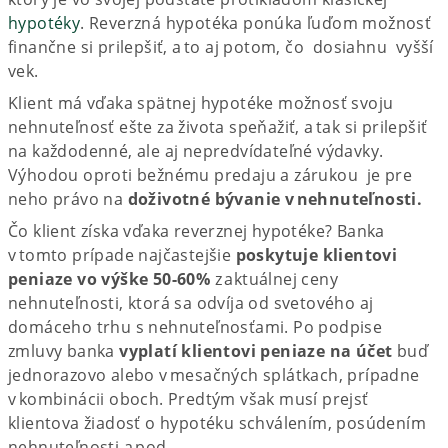
hypotéky
. Reverzná hypotéka ponúka ľuďom možnosť
finančne si prilepšiť, a to aj potom, čo dosiahnu vyšší
vek.
Klient má vďaka spätnej hypotéke možnosť svoju
nehnuteľnosť ešte za života speňažiť, a tak si prilepšiť
na každodenné, ale aj nepredvídateľné výdavky.
Výhodou oproti bežnému predaju a zárukou je pre
neho právo na
doživotné bývanie v nehnuteľnosti.
Čo klient získa vďaka reverznej hypotéke? Banka
v tomto prípade najčastejšie
poskytuje klientovi
peniaze vo výške 50-60%
z aktuálnej ceny
nehnuteľnosti, ktorá sa odvíja od svetového aj
domáceho trhu s nehnuteľnosťami. Po podpise
zmluvy banka
vyplatí klientovi peniaze na účet
buď
jednorazovo alebo v mesačných splátkach, prípadne
v kombinácii oboch. Predtým však musí prejsť
klientova žiadosť o hypotéku schválením, posúdením
nehnuteľnosti a pod.