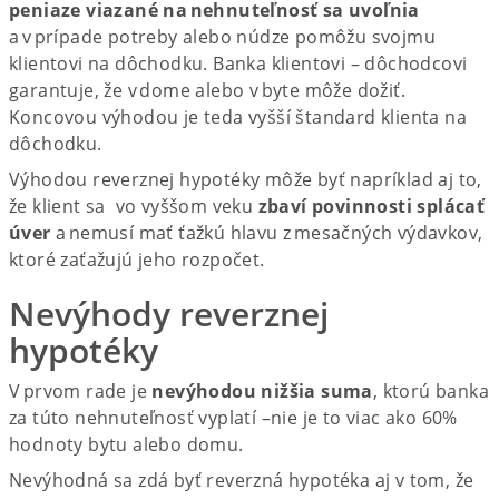
peniaze viazané na nehnuteľnosť sa uvoľnia
a v prípade potreby alebo núdze pomôžu svojmu
klientovi na dôchodku. Banka klientovi – dôchodcovi
garantuje, že v dome alebo v byte môže dožiť.
Koncovou výhodou je teda vyšší štandard klienta na
dôchodku.
Výhodou reverznej hypotéky môže byť napríklad aj to,
že klient sa vo vyššom veku
zbaví povinnosti splácať
úver
a nemusí mať ťažkú hlavu z mesačných výdavkov,
ktoré zaťažujú jeho rozpočet.
Nevýhody reverznej
hypotéky
V prvom rade je
nevýhodou nižšia suma
, ktorú banka
za túto nehnuteľnosť vyplatí –nie je to viac ako 60%
hodnoty bytu alebo domu.
Nevýhodná sa zdá byť reverzná hypotéka aj v tom, že