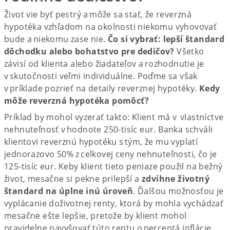
Život vie byť pestrý a môže sa stať, že reverzná
hypotéka vzhľadom na okolnosti niekomu vyhovovať
bude a niekomu zase nie.
Čo si vybrať: lepší štandard
dôchodku alebo bohatstvo pre dedičov?
Všetko
závisí od klienta alebo žiadateľov a rozhodnutie je
v skutočnosti veľmi individuálne. Poďme sa však
v príklade pozrieť na detaily reverznej hypotéky.
Kedy
môže reverzná hypotéka pomôcť?
Príklad by mohol vyzerať takto: Klient má v vlastníctve
nehnuteľnosť v hodnote 250-tisíc eur. Banka schváli
klientovi reverznú hypotéku s tým, že mu vyplatí
jednorazovo 50% z celkovej ceny nehnuteľnosti, čo je
125-tisíc eur. Keby klient tieto peniaze použil na bežný
život, mesačne si pekne prilepší a
zdvihne životný
štandard na úplne inú úroveň
. Ďalšou možnosťou je
vyplácanie doživotnej renty, ktorá by mohla vychádzať
mesačne ešte lepšie, pretože by klient mohol
pravidelne navyšovať túto rentu o percentá inflácie.