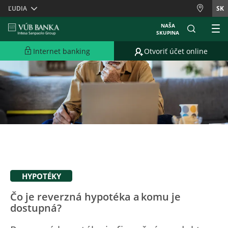
Skiplinks
ĽUDIA
SK
NAŠA
SKUPINA
Internet banking
Otvoriť účet online
HYPOTÉKY
Čo je reverzná hypotéka a komu je
dostupná?