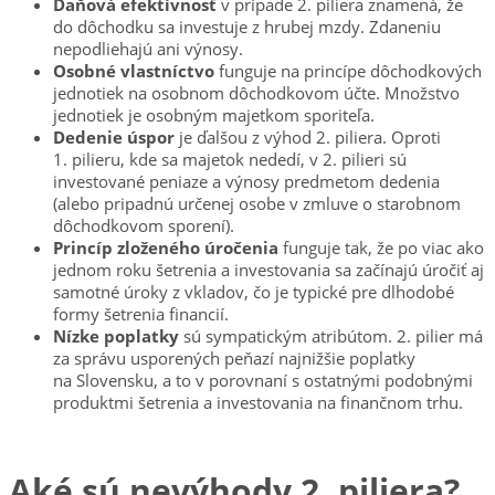
Daňová efektívnosť
v prípade 2. piliera znamená, že
do dôchodku sa investuje z hrubej mzdy. Zdaneniu
nepodliehajú ani výnosy.
Osobné vlastníctvo
funguje na princípe dôchodkových
jednotiek na osobnom dôchodkovom účte. Množstvo
jednotiek je osobným majetkom sporiteľa.
Dedenie úspor
je ďalšou z výhod 2. piliera. Oproti
1. pilieru, kde sa majetok nededí, v 2. pilieri sú
investované peniaze a výnosy predmetom dedenia
(alebo pripadnú určenej osobe v zmluve o starobnom
dôchodkovom sporení).
Princíp zloženého úročenia
funguje tak, že po viac ako
jednom roku šetrenia a investovania sa začínajú úročiť aj
samotné úroky z vkladov, čo je typické pre dlhodobé
formy šetrenia financií.
Nízke poplatky
sú sympatickým atribútom. 2. pilier má
za správu usporených peňazí najnižšie poplatky
na Slovensku, a to v porovnaní s ostatnými podobnými
produktmi šetrenia a investovania na finančnom trhu.
Aké sú nevýhody 2. piliera?