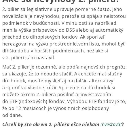
2. pilier sa legislatívne upravuje pomerne často. Jeho
novelizácia je nevýhodou, pretože sa spája s neistotou
podmienok v budúcnosti. V minulosti sa napríklad
menila výška príspevkov do DSS alebo aj automatický
prechod do dlhopisových fondov. Ak sporiteľ
nereagoval na výzvu prostredníctvom listu, mohol byť
dlhšiu dobu v horších podmienkach, než aké si
v 2. pilieri sám nastavil.
Mať 2. pilier je rozumné, ale podľa najnovších prognóz
sa ukazuje, že to nebude stačiť. Ak chcete mať slušný
dôchodok, musíte myslieť aj na ďalšie alternatívy
a sporiť vo vlastnej réžii. Sporenie na dôchodok si
môžete okrem 2. piliera posilniť aj investovaním
do ETF (indexových) fondov. Výhodou ETF fondov je to,
že po 12 mesiacoch je výnos z nich oslobodený
od dane.
Chceli by ste okrem 2. piliera ešte niekam
investovať
?