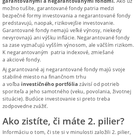
garantovanými a negarantovanými fondmi.
Ako už
možno tušíte, garantované fondy patria medzi
bezpečné formy investovania a negarantované fondy
predstavujú, naopak, rizikovejšie investovanie.
Garantované fondy nemajú veľké výnosy, niekedy
nevyrovnajú ani výšku inflácie. Negarantované fondy
sa zase vyznačujú vyšším výnosom, ale väčším rizikom.
K negarantovaným patria indexové, zmiešané
a akciové fondy.
Aj garantované aj negarantované fondy majú svoje
stabilné miesto na finančnom trhu
a voľba
investičného portfólia
závisí od potrieb
sporiteľa a jeho samotného (veku, povolania, životnej
situácie). Budúce investovanie si preto treba
zodpovedne zvážiť.
Ako zistíte, či máte 2. pilier?
Informáciu o tom, či ste si v minulosti založili 2. pilier,