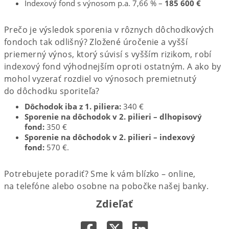
Indexový fond s výnosom p.a. 7,66 % –
185 600 €
Prečo je výsledok sporenia v rôznych dôchodkových
fondoch tak odlišný? Zložené úročenie a vyšší
priemerný výnos, ktorý súvisí s vyšším rizikom, robí
indexový fond výhodnejším oproti ostatným. A ako by
mohol vyzerať rozdiel vo výnosoch premietnutý
do dôchodku sporiteľa?
Dôchodok iba z 1. piliera:
340 €
Sporenie na dôchodok v 2. pilieri – dlhopisový
fond:
350 €
Sporenie na dôchodok v 2. pilieri – indexový
fond:
570 €.
Potrebujete poradiť? Sme k vám blízko – online,
na telefóne alebo osobne na pobočke našej banky.
Zdieľať