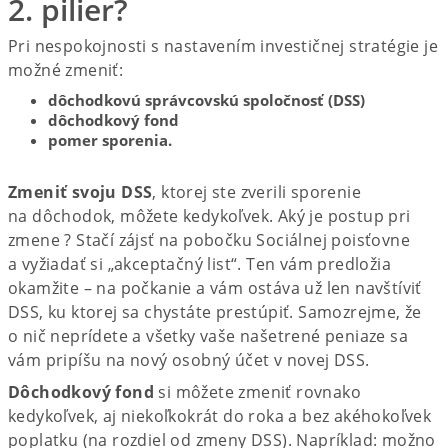
2. pilier?
Pri nespokojnosti s nastavením investičnej stratégie je
možné zmeniť:
dôchodkovú správcovskú spoločnosť (DSS)
dôchodkový fond
pomer sporenia.
Zmeniť svoju DSS
, ktorej ste zverili sporenie
na dôchodok, môžete kedykoľvek. Aký je postup pri
zmene ? Stačí zájsť na pobočku Sociálnej poisťovne
a vyžiadať si „akceptačný list“. Ten vám predložia
okamžite – na počkanie a vám ostáva už len navštíviť
DSS, ku ktorej sa chystáte prestúpiť. Samozrejme, že
o nič neprídete a všetky vaše našetrené peniaze sa
vám pripíšu na nový osobný účet v novej DSS.
Dôchodkový fond
si môžete zmeniť rovnako
kedykoľvek, aj niekoľkokrát do roka a bez akéhokoľvek
poplatku (na rozdiel od zmeny DSS). Napríklad: možno