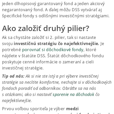
jeden dlhopisový garantovaný fond a jeden akciový
negarantovaný fond. A ďalej môžu DSS vytvárať aj
špecifické fondy s odlišnými investičnými stratégiami.
Ako založiť druhý pilier?
Ak sa chystáte založiť si 2. pilier, tak si nastavte
svoju
investičnú stratégiu čo najefektívnejšie.
Je
potrebné
porovnať si dôchodkové fondy
, ktoré
nájdete v štatúte DSS. Štatút dôchodkového fondu
poskytuje cenné informácie o zameraní a cieli
investičnej stratégie.
Tip od nás:
Ak si nie ste istý a pri výbere investičnej
stratégie sa necítite komfortne, nechajte si v dôchodkových
fondoch poradiť od odborníkov. Obráťte sa na nás
s otázkami, ako si nastaviť
sporenie na dôchodok
čo
najefektívnejšie.
Prvou voľbou sporiteľa je výber
medzi