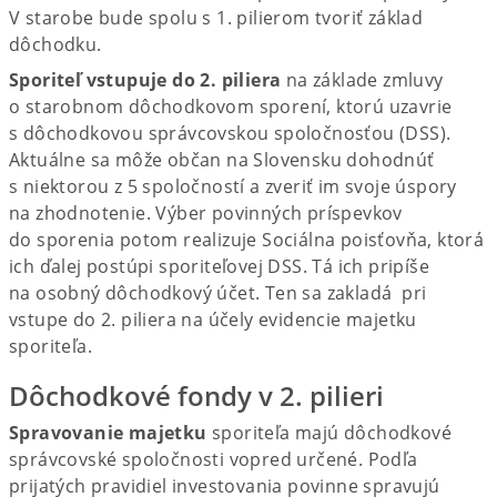
V starobe bude spolu s 1. pilierom tvoriť základ
dôchodku.
Sporiteľ vstupuje do 2. piliera
na základe zmluvy
o starobnom dôchodkovom sporení, ktorú uzavrie
s dôchodkovou správcovskou spoločnosťou (DSS).
Aktuálne sa môže občan na Slovensku dohodnúť
s niektorou z 5 spoločností a zveriť im svoje úspory
na zhodnotenie. Výber povinných príspevkov
do sporenia potom realizuje Sociálna poisťovňa, ktorá
ich ďalej postúpi sporiteľovej DSS. Tá ich pripíše
na osobný dôchodkový účet. Ten sa zakladá pri
vstupe do 2. piliera na účely evidencie majetku
sporiteľa.
Dôchodkové fondy v 2. pilieri
Spravovanie majetku
sporiteľa majú dôchodkové
správcovské spoločnosti vopred určené. Podľa
prijatých pravidiel investovania povinne spravujú