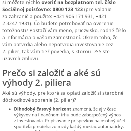
si môžete rýchlo
overiť na bezplatnom tel. čísle
Sociálnej poisťovne: 0800 123 123
(pre volanie
zo zahraničia použite: +421 906 171 931, +421
2 3247 1931). Čo budete potrebovať na overenie
totožnosti? Postačí vám meno, priezvisko, rodné číslo
a informácia o vašom zamestnaní. Okrem toho, že
vám potvrdia alebo nepotvrdia investovanie cez
2. pilier, tak vám tiež povedia, s ktorou DSS ste
uzavreli zmluvu.
Prečo si založiť a aké sú
výhody 2. piliera
Aké sú výhody, pre ktoré sa oplatí založiť si starobné
dôchodkové sporenie (2. pilier)?
Dlhodobý časový horizont
znamená, že aj v čase
výkyvov na finančnom trhu bude zabezpečený výnos
z investovania. Pripisovanie príspevkov na osobný účet
sporiteľa prebieha zo mzdy každý mesiac automaticky.