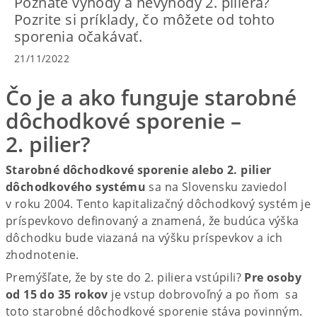
Poznáte výhody a nevýhody 2. piliera?
Pozrite si príklady, čo môžete od tohto
sporenia očakávať.
21/11/2022
Čo je a ako funguje starobné
dôchodkové sporenie –
2. pilier?
Starobné dôchodkové sporenie alebo 2. pilier
dôchodkového systému
sa na Slovensku zaviedol
v roku 2004. Tento kapitalizačný dôchodkový systém je
príspevkovo definovaný a znamená, že budúca výška
dôchodku bude viazaná na výšku príspevkov a ich
zhodnotenie.
Premýšľate, že by ste do 2. piliera vstúpili?
Pre osoby
od 15 do 35 rokov
je vstup dobrovoľný a po ňom sa
toto starobné dôchodkové sporenie stáva povinným.