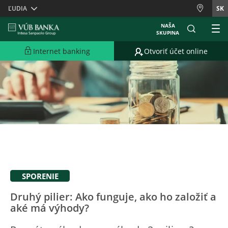
Skiplinks
ĽUDIA
SK
NAŠA
SKUPINA
Internet banking
Otvoriť účet online
SPORENIE
Druhý pilier: Ako funguje, ako ho založiť a
aké má výhody?