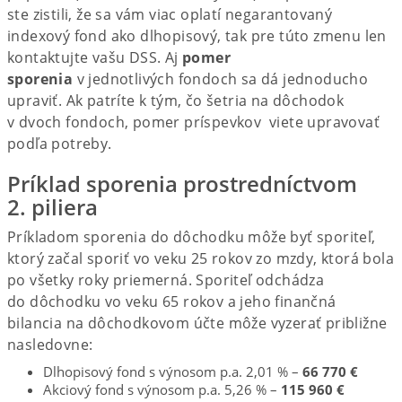
ste zistili, že sa vám viac oplatí negarantovaný
indexový fond ako dlhopisový, tak pre túto zmenu len
kontaktujte vašu DSS. Aj
pomer
sporenia
v jednotlivých fondoch sa dá jednoducho
upraviť. Ak patríte k tým, čo šetria na dôchodok
v dvoch fondoch, pomer príspevkov viete upravovať
podľa potreby.
Príklad sporenia prostredníctvom
2. piliera
Príkladom sporenia do dôchodku môže byť sporiteľ,
ktorý začal sporiť vo veku 25 rokov zo mzdy, ktorá bola
po všetky roky priemerná. Sporiteľ odchádza
do dôchodku vo veku 65 rokov a jeho finančná
bilancia na dôchodkovom účte môže vyzerať približne
nasledovne:
Dlhopisový fond s výnosom p.a. 2,01 % –
66 770 €
Akciový fond s výnosom p.a. 5,26 % –
115 960 €