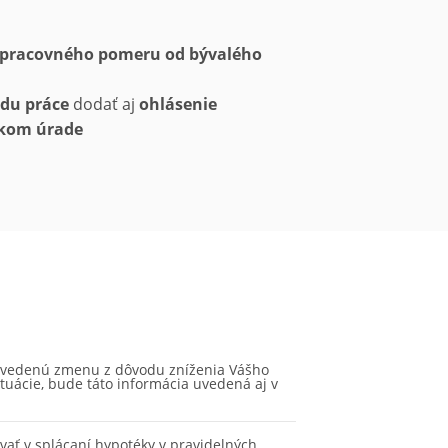
í pracovného pomeru od bývalého
adu práce
dodať aj
ohlásenie
skom úrade
e uvedenú zmenu z dôvodu zníženia Vášho
ituácie, bude táto informácia uvedená aj v
vať v splácaní hypotéky v pravidelných