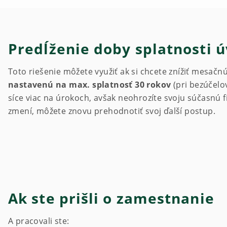
Predĺženie doby splatnosti 
Toto riešenie môžete využiť ak si chcete znížiť mesačn
nastavenú na max. splatnosť 30 rokov
(pri bezúčelo
síce viac na úrokoch, avšak neohrozíte svoju súčasnú f
zmení, môžete znovu prehodnotiť svoj ďalší postup.
Ak ste prišli o zamestnanie
A pracovali ste: