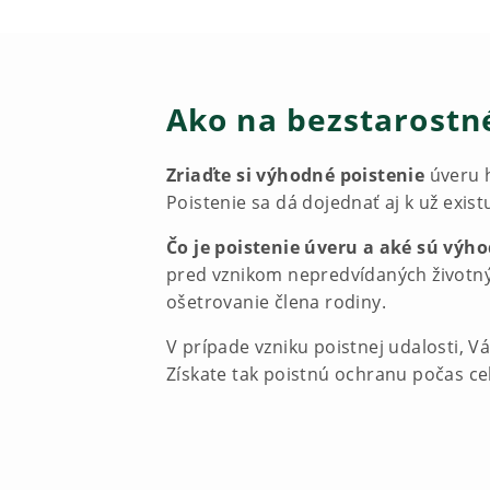
Ako na bezstarostné
Zriaďte si výhodné poistenie
úveru h
Poistenie sa dá dojednať aj k už exist
Čo je poistenie úveru a aké sú výh
pred vznikom nepredvídaných životnýc
ošetrovanie člena rodiny.
V prípade vzniku poistnej udalosti, V
Získate tak poistnú ochranu počas cel