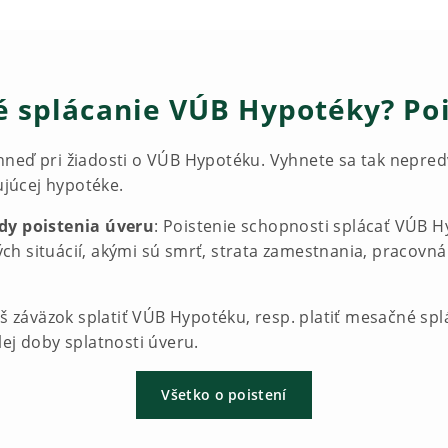
 splácanie VÚB Hypotéky? Pois
neď pri žiadosti o VÚB Hypotéku. Vyhnete sa tak nepred
ujúcej hypotéke.
ody poistenia úveru
: Poistenie schopnosti splácať VÚB H
h situácií, akými sú smrť, strata zamestnania, pracovná 
áš záväzok splatiť VÚB Hypotéku, resp. platiť mesačné spl
ej doby splatnosti úveru.
Všetko o poistení