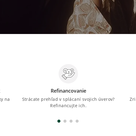
k
Refinancovanie
ky na
Strácate prehľad v splácaní svojich úverov?
Zr
Refinancujte ich.