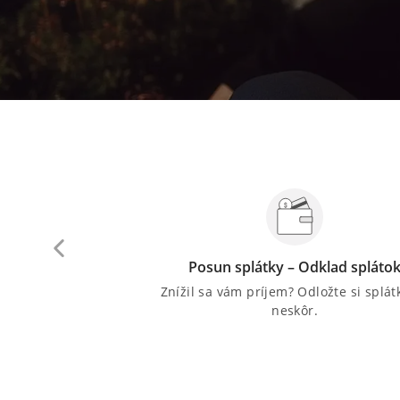
platnosti
Posun splátky – Odklad spláto
tku? Predĺžte si dobu
Znížil sa vám príjem? Odložte si splát
a maximum.
neskôr.