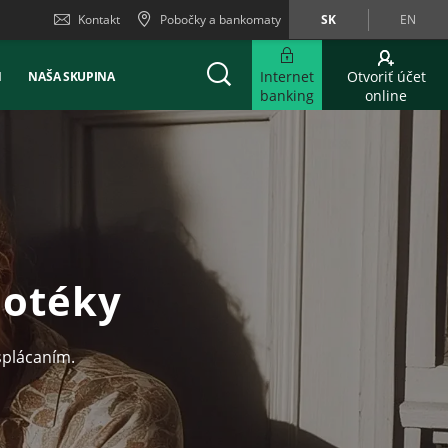
Kontakt
Pobočky a bankomaty
SK
EN
Internet
Otvoriť účet
Ň
NAŠA SKUPINA
banking
online
potéky
splácaním.