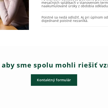
mesačných splátkach v stanovenom term
naakumulované úroky z obdobia odkladu
Poistné sa nedá odložiť. Aj pri úplnom od
dojednané poistné nezaniká.
 aby sme spolu mohli riešiť vz
Kontaktný formulár