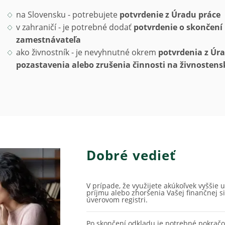
na Slovensku - potrebujete
potvrdenie z Úradu práce
v zahraničí - je potrebné dodať
potvrdenie o skončen
zamestnávateľa
ako živnostník - je nevyhnutné okrem
potvrdenia z Úr
pozastavenia alebo zrušenia činnosti na živnosten
Dobré vedieť
V prípade, že využijete akúkoľvek vyšši
príjmu alebo zhoršenia Vašej finančnej s
úverovom registri.
Po skončení odkladu je potrebné pokračo