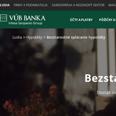
Skiplinks
ĽUDIA
FIRMY A PODNIKATELIA
SAMOSPRÁVA A NEZISKOVÝ SEKTOR
MAGN
ÚČTY A PLATBY
PÔŽIČKY A
Ľudia
Hypotéky
Bezstarostné splácanie hypotéky
Bezst
Dostali s