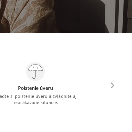
Poistenie úveru
Predĺžen
iaďte si poistenie úveru a zvládnite aj
Potrebujete znížiť 
neočakávané situácie.
splatnost