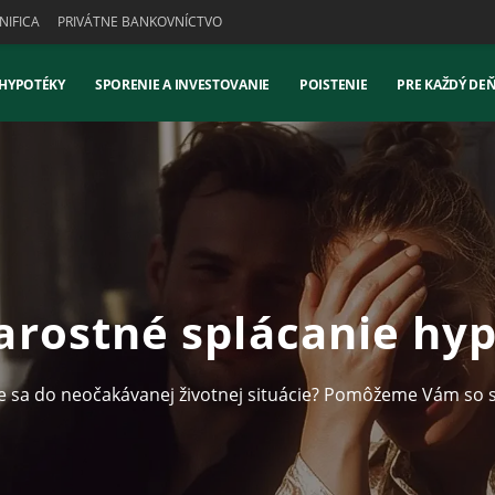
IFICA
PRIVÁTNE BANKOVNÍCTVO
 HYPOTÉKY
SPORENIE A INVESTOVANIE
POISTENIE
PRE KAŽDÝ DE
arostné splácanie hy
te sa do neočakávanej životnej situácie? Pomôžeme Vám so 