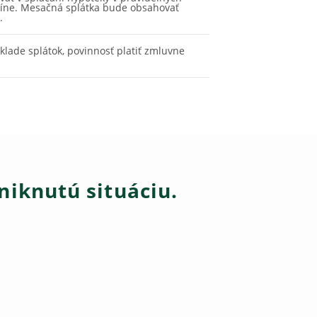
íne. Mesačná splátka bude obsahovať
.
klade splátok, povinnosť platiť zmluvne
niknutú situáciu.