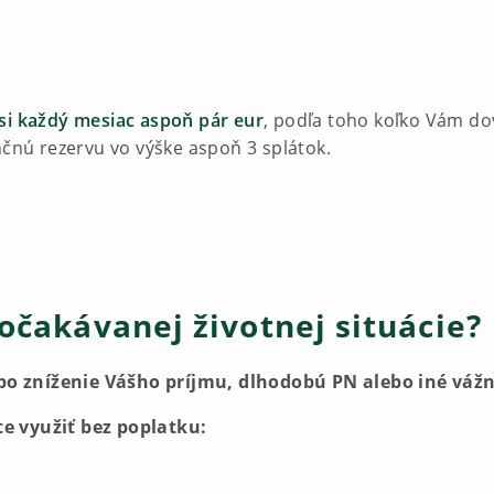
si každý mesiac aspoň pár eur
, podľa toho koľko Vám do
ančnú rezervu vo výške aspoň 3 splátok.
eočakávanej životnej situácie?
alebo zníženie Vášho príjmu, dlhodobú PN alebo iné vá
e využiť bez poplatku: