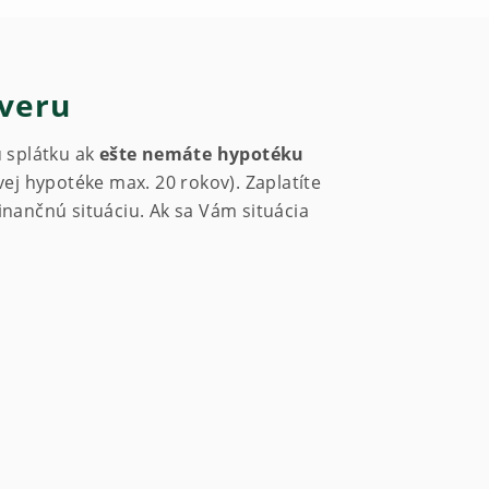
úveru
ú splátku ak
ešte nemáte hypotéku
vej hypotéke max. 20 rokov). Zaplatíte
inančnú situáciu. Ak sa Vám situácia