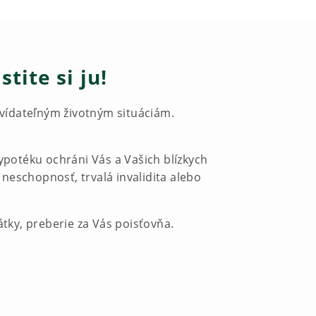
tite si ju!
vídateľným životným situáciám.
ypotéku ochráni Vás a Vašich blízkych
neschopnosť, trvalá invalidita alebo
átky, preberie za Vás poisťovňa.