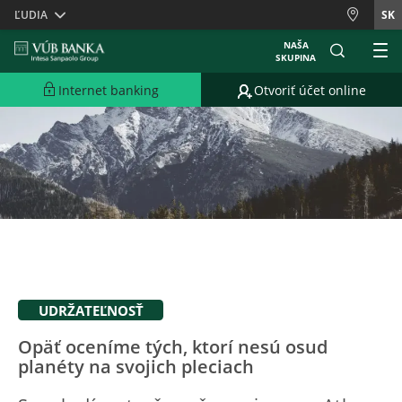
Skiplinks
ĽUDIA
SK
NAŠA
SKUPINA
Internet banking
Otvoriť účet online
UDRŽATEĽNOSŤ
Opäť oceníme tých, ktorí nesú osud
planéty na svojich pleciach