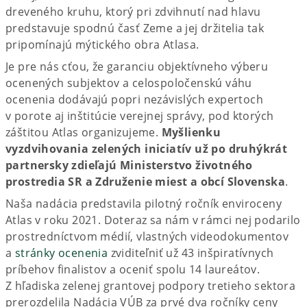
dreveného kruhu, ktorý pri zdvihnutí nad hlavu
predstavuje spodnú časť Zeme a jej držitelia tak
pripomínajú mýtického obra Atlasa.
Je pre nás cťou, že garanciu objektívneho výberu
ocenených subjektov a celospoločenskú váhu
ocenenia dodávajú popri nezávislých expertoch
v porote aj inštitúcie verejnej správy, pod ktorých
záštitou Atlas organizujeme.
Myšlienku
vyzdvihovania zelených iniciatív už po druhýkrát
partnersky zdieľajú Ministerstvo životného
prostredia SR a Združenie miest a obcí Slovenska
.
Naša nadácia predstavila pilotný ročník enviroceny
Atlas v roku 2021. Doteraz sa nám v rámci nej podarilo
prostredníctvom médií, vlastných videodokumentov
a
stránky ocenenia
zviditeľniť už 43 inšpiratívnych
príbehov finalistov a oceniť spolu 14 laureátov.
Z hľadiska zelenej grantovej podpory tretieho sektora
prerozdelila Nadácia VÚB za prvé dva ročníky ceny