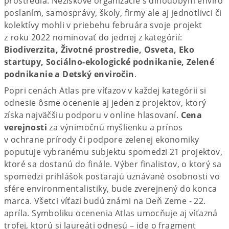
prostredia. Neziskové organizácie s dlhodobým enviro
poslaním, samosprávy, školy, firmy ale aj jednotlivci či
kolektívy mohli v priebehu februára svoje projekt
z roku 2022 nominovať do jednej z kategórií:
Biodiverzita, Životné prostredie, Osveta, Eko
startupy, Sociálno-ekologické podnikanie, Zelené
podnikanie a Detský enviročin
.
Popri cenách Atlas pre víťazov v každej kategórii si
odnesie ôsme ocenenie aj jeden z projektov, ktorý
získa najväčšiu podporu v online hlasovaní.
Cena
verejnosti
za výnimočnú myšlienku a prínos
v ochrane prírody či podpore zelenej ekonomiky
poputuje vybranému subjektu spomedzi 21 projektov,
ktoré sa dostanú do finále. Výber finalistov, o ktorý sa
spomedzi prihlášok postarajú uznávané osobnosti vo
sfére environmentalistiky, bude zverejnený do konca
marca. Všetci víťazi budú známi na Deň Zeme - 22.
apríla. Symboliku ocenenia Atlas umocňuje aj víťazná
trofej, ktorú si laureáti odnesú – ide o fragment