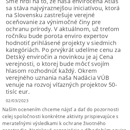
Sme hrdí na to, že naša envirocena Atlas
sa stáva najvýraznejšou iniciatívou, ktorá
na Slovensku zastrešuje verejné
oceňovanie za výnimočné činy pre
ochranu prírody. V aktuálnom, už treťom
ročníku bude porota enviro expertov
hodnotiť prihlásené projekty v siedmich
kategóriách. Po prvýkrát udelíme cenu za
Detský enviročin a novinkou je aj Cena
verejnosti, o ktorej bude môcť svojím
hlasom rozhodnúť každý. Okrem
verejného uznania naša Nadácia VÚB
venuje na rozvoj víťazných projektov 50-
tisíc eur.
02/03/2023
Naším ocenením chceme nájsť a dať do pozornosti
celej spoločnosti konkrétne aktivity prispievajúce s
merateľnými výsledkami k ochrane životného