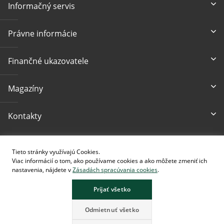
Informačný servis
Právne informácie
Finančné ukazovatele
Magazíny
Kontakty
Prístupnosť
Tieto stránky využívajú Cookies.
Viac informácií o tom, ako používame cookies a ako môžete zmeniť ich
nastavenia, nájdete v
Zásadách spracúvania cookies
.
Prijať všetko
Stránka obsahuje obrázky vytvorené pomocou AI.
Odmietnuť všetko