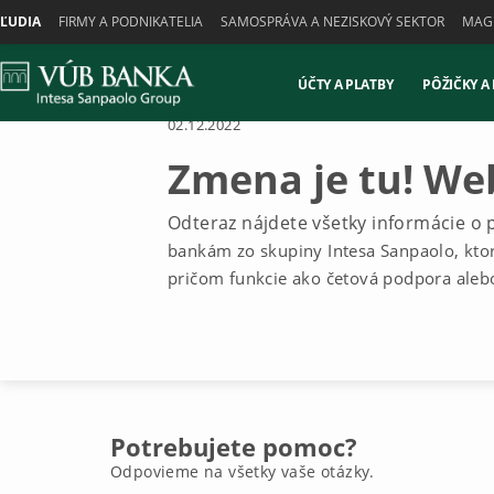
Skiplinks
ĽUDIA
FIRMY A PODNIKATELIA
SAMOSPRÁVA A NEZISKOVÝ SEKTOR
MAGN
ÚČTY A PLATBY
PÔŽIČKY A
02.12.2022
Zmena je tu! We
Odteraz nájdete všetky informácie o
bankám zo skupiny Intesa Sanpaolo, ktor
pričom funkcie ako četová podpora alebo 
Potrebujete pomoc?
Odpovieme na všetky vaše otázky.