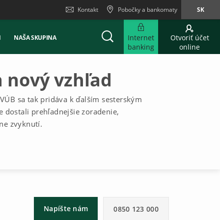
Kontakt
Pobočky a bankomaty
SK
Internet
Otvoriť účet
Ň
NAŠA SKUPINA
banking
online
 nový vzhľad
VÚB sa tak pridáva k ďalším sesterským
 dostali prehľadnejšie zoradenie,
ne zvyknutí.
Napíšte nám
0850 123 000