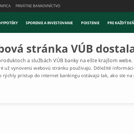
IFICA
PRIVÁTNE BANKOVNÍCTVO
 HYPOTÉKY
SPORENIE A INVESTOVANIE
POISTENIE
PRE KAŽDÝ DE
bová stránka VÚB dostala
 produktoch a službách VÚB banky na ešte krajšom webe.
é už vynovenú webovú stránku používajú. Dôležité informácie
rýchly prístup do internet bankingu ostávajú tak, ako ste na 