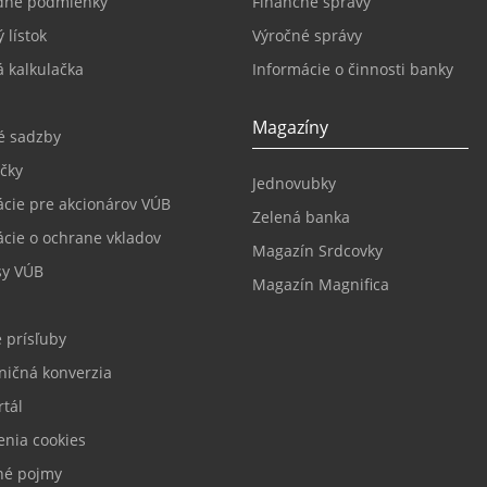
dné podmienky
Finančné správy
 lístok
Výročné správy
 kalkulačka
Informácie o činnosti banky
Magazíny
é sadzby
čky
Jednovubky
ácie pre akcionárov VÚB
Zelená banka
ácie o ochrane vkladov
Magazín Srdcovky
sy VÚB
Magazín Magnifica
 prísľuby
ničná konverzia
tál
enia cookies
né pojmy