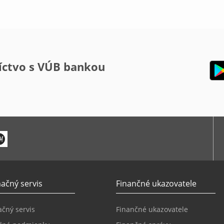
íctvo s VÚB bankou
ačný servis
Finančné ukazovatele
čný servis
Finančné ukazovatele