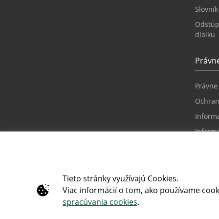
Slovní
Odstúp
diaľku
Právne
Právne
Ochran
Informá
Informá
riešení
Reklam
Inform
Tieto stránky využívajú Cookies.
prístu
Viac informácií o tom, ako používame cook
Vyhláse
spracúvania cookies
.