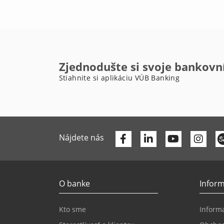
Zjednodušte si svoje bankovn
Stiahnite si aplikáciu VÚB Banking
Facebook
Linkedin
Youtube
Nájdete nás
O banke
Inform
Kto sme
Informa