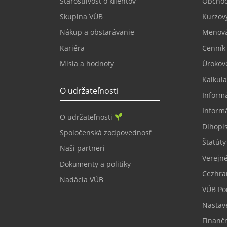
Starostlivosť o klientov
Obcho
Skupina VÚB
Kurzový
Nákup a obstarávanie
Menová
Kariéra
Cenník
Misia a hodnoty
Úrokov
Kalkula
O udržateľnosti
Inform
Inform
O udržateľnosti
Dlhopi
Spoločenská zodpovednosť
Štatúty
Naši partneri
Verejné
Dokumenty a politiky
Cezhra
Nadácia VÚB
VÚB Por
Nastav
Finanč