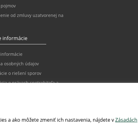
k pojmov
enie od zmluvy uzatvorenej na
 informácie
 informácie
a osobných údajov
cie o riešení sporov
cia o právach spotrebiteľa a
 sporov
ačný poriadok
ácie o požiadavkách na
pnosť
ies a ako môžete zmeniť ich nastavenia, nájdete v
Zásadách
nie o prístupnosti