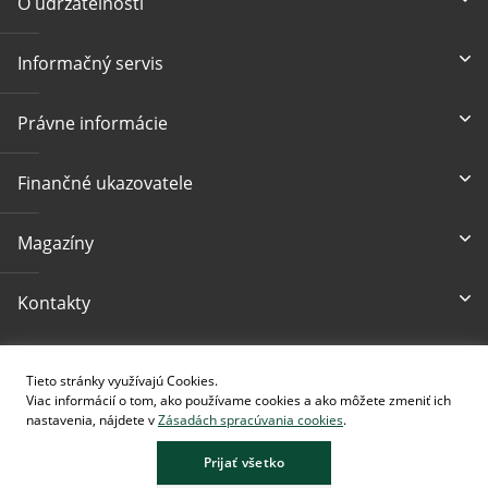
O udržateľnosti
Informačný servis
Právne informácie
Finančné ukazovatele
Magazíny
Kontakty
Prístupnosť
Tieto stránky využívajú Cookies.
Viac informácií o tom, ako používame cookies a ako môžete zmeniť ich
nastavenia, nájdete v
Zásadách spracúvania cookies
.
Prijať všetko