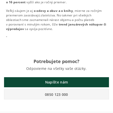
o 16 percent
vyšší ako je ročný priemer.
Veľký záujem je aj
o odevy a obuv a o knihy
, mierne za ročným
priemerom zaostávajú zlatníctva. No takmer pri všetkých
oblastiach sme zaznamenali nárast objemu a počtu platieb
v porovnaní s minulým rokom, čiže
trend januárových nákupov či
výpredajov
sa vyvíja pozitívne.
"
Potrebujete pomoc?
Odpovieme na všetky vaše otázky.
Napíšte nám
0850 123 000