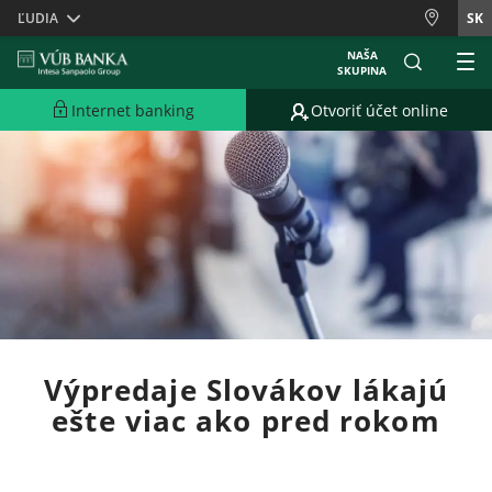
Skiplinks
ĽUDIA
SK
NAŠA
SKUPINA
Internet banking
Otvoriť účet online
Výpredaje Slovákov lákajú
ešte viac ako pred rokom