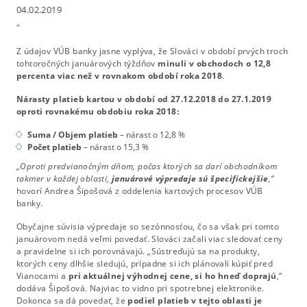
04.02.2019
"
Z údajov VÚB banky jasne vyplýva, že Slováci v období prvých troch
tohtoročných januárových týždňov
minuli v obchodoch o 12,8
percenta viac než v rovnakom období roka 2018
.
Nárasty platieb kartou v období od 27.12.2018 do 27.1.2019
oproti rovnakému obdobiu roka 2018:
Suma / Objem platieb
– nárast o 12,8 %
Počet platieb
– nárast o 15,3 %
„Oproti predvianočným dňom, počas ktorých sa darí obchodníkom
takmer v každej oblasti,
januárové výpredaje sú špecifickejšie
,“
hovorí Andrea Šipošová z oddelenia kartových procesov VÚB
banky.
Obyčajne súvisia výpredaje so sezónnosťou, čo sa však pri tomto
januárovom nedá veľmi povedať. Slováci začali viac sledovať ceny
a pravidelne si ich porovnávajú. „Sústreďujú sa na produkty,
ktorých ceny dlhšie sledujú, prípadne si ich plánovali kúpiť pred
Vianocami a
pri aktuálnej výhodnej cene, si ho hneď doprajú
,“
dodáva Šipošová. Najviac to vidno pri spotrebnej elektronike.
Dokonca sa dá povedať, že
podiel platieb v tejto oblasti je