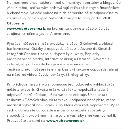
Na internete dnes nájdete mnoho finančných portálov a blogov. Čo
však z tohto, keď sa vám prihovárajú rečou skúsených finančníkov
a ekonómov. Navyše vôbec na nich nemusíte nájsť odpoveď na to,
čo práve vy potrebujete. Vytvorili sme preto nový portál
VÚB
Otvorene
www.vubotvorene.sk
, na ktorom sa dozviete všetko, čo vás
zaujíma, stručne a jasne. A otvorene.
Pýtať sa môžete na naše produkty, služby, či čokoľvek z oblasti
bankovníctva. Otázky a odpovede sú zatrieďované do šiestich
kategórií: Osobné financie, Hypotéky a úvery, Poplatky,
Medzinárodné platby, Internet banking a Ostatné. Dávame si
záležať, aby odpovede boli jasné a zrozumiteľné.
Tešiť sa preto môžete nielen na klasické textové odpovede, ale aj
na názorné videonávody, obrázky, či infografiky.
Pri príchode na stránku si pomocou jednoduchého vyhľadávača
môžete preveriť, či vašu otázku už niekto nepoložil a teda, či
odpoveď, ktorú hľadáte, už na webe neexistuje. Urobíte tak
zadaním kľúčových slov. Ak tam svoju odpoveď nenájdete, máte
možnosť vytvoriť novú otázku, na ktorú vám radi odpovieme. Vy sa
rýchlo dopátrate odpovede a možno pomôžete aj ostatným
s podobným problémom. Sme tu pre vás, aby sme vám pomohli.
Presvedčte sa sami na
www.vubotvorene.sk
.