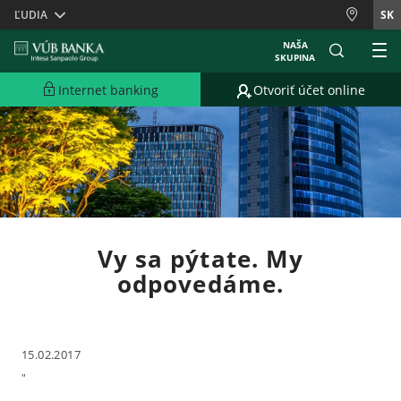
Skiplinks
ĽUDIA
SK
NAŠA
SKUPINA
Internet banking
Otvoriť účet online
Vy sa pýtate. My
odpovedáme.
15.02.2017
"