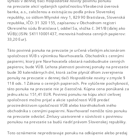
vyhlási v dennej tlači
Hospodárske noviny
povinnú ponuku
na prevzatie akcií vydaných spoločnosťou Všeobecná úverová
banka, a.s., založenou a existujúcou podľa práva Slovenskej
republiky, so sídlom Mlynské nivy 1, 829 90 Bratislava, Slovenská
republika, IČO: 31 320 155, zapísanou v Obchodnom registri
Okresného súdu Bratislava I, oddiel Sa, vložka č. 341/B (ďalej ako
VÚB)( (ISIN: SK1110001437, menovitá hodnota cenných papierov:
33,20 Eur).
Táto povinná ponuka na prevzatie je určená všetkým akcionárom
spoločnosti VÚB s výnimkou Navrhovateľa. Obchodník s cennými
papiermi, ktorý pre Navrhovateľa obstará nadobudnutie cenných
papierov, bude VÚB. Lehota platnosti povinnej ponuky na prevzatie
bude 30 kalendárnych dní, ktorá začne plynúť dňom zverejnenia
ponuky na prevzatie v dennej tlači
Hospodárske noviny
v zmysle §
118 ods. 1 Zákona o cenných papieroch. Pre vylúčenie pochybností,
táto ponuka na prevzatie nie je čiastočná. Kúpna cena ponúkaná za
jednu akciu: 151,41 EUR. Povinnú ponuku na kúpu akcií cieľovej
spoločnosti možno prijať a akcie spoločnosti VÚB predať
prostredníctvom spoločnosti VÚB alebo ktoréhokoľvek iného
obchodníka s cennými papiermi. Navrhovateľ nemôže túto ponuku
na prevzatie odvolať. Zmluvy uzatvorené v súvislosti s povinnou
ponukou na prevzatie sa budú riadiť právom Slovenskej republiky.
Toto oznámenie nepredstavuje ponuku na odkúpenie alebo predaj