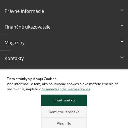
Právne informácie
Finančné ukazovatele
Magazíny
Kontakty
Prístupnosť
Tieto stránky využívajú Cookies.
Viac informácií o tom, ako používame cookies a ako môžete zmeniť ich
nastavenia, nájdete v
Zásadách spracúvania cookies
.
Prijať všetko
Stránka obsahuje obrázky vytvorené pomocou AI.
Odmietnuť všetko
Viac info