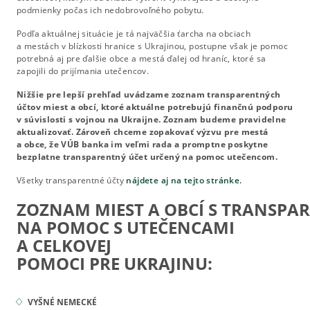
podmienky počas ich nedobrovoľného pobytu.
Podľa aktuálnej situácie je tá najväčšia ťarcha na obciach
a mestách v blízkosti hranice s Ukrajinou, postupne však je pomoc
potrebná aj pre ďalšie obce a mestá ďalej od hraníc, ktoré sa
zapojili do prijímania utečencov.
Nižšie pre lepší prehľad uvádzame zoznam transparentných
účtov miest a obcí, ktoré aktuálne potrebujú finančnú podporu
v súvislosti s vojnou na Ukraijne. Zoznam budeme pravidelne
aktualizovať. Zároveň chceme zopakovať výzvu pre mestá
a obce, že VÚB banka im veľmi rada a promptne poskytne
bezplatne transparentný účet určený na pomoc utečencom.
Všetky transparentné účty
nájdete aj na tejto stránke.
ZOZNAM MIEST A OBCÍ S TRANSP
NA POMOC S UTEČENCAMI
A CELKOVEJ
POMOCI PRE UKRAJINU:
VYŠNÉ NEMECKÉ