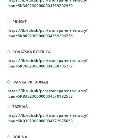
https://ib.vub.sk/pch/transparentne-ucty?
iban=SK3402000000004569202959
PRUSKÉ
https://ib.vub.sk/pch/transparentne-ucty?
iban=SK8802000000004569296756
POVAŽSKÁ BYSTRICA
https://ib.vub.sk/pch/transparentne-ucty?
iban=SK7602000000004568705757
IVANKA PRI DUNAJI
https://ib.vub.sk/pch/transparentne-ucty?
iban=SK8302000000004570182553
ZÁZRIVÁ
https://ib.vub.sk/pch/transparentne-ucty?
iban=SK0302000000004572975653
BORINA