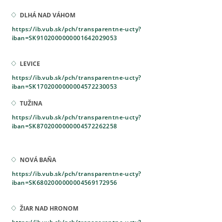
DLHÁ NAD VÁHOM
https://ib.vub.sk/pch/transparentne-ucty?
iban=SK9102000000001642029053
LEVICE
https://ib.vub.sk/pch/transparentne-ucty?
iban=SK1702000000004572230053
TUŽINA
https://ib.vub.sk/pch/transparentne-ucty?
iban=SK8702000000004572262258
​NOVÁ BAŇA
https://ib.vub.sk/pch/transparentne-ucty?
iban=SK6802000000004569172956
ŽIAR NAD HRONOM