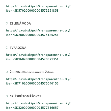
https://ib.vub.sk/pch/transparentne-ucty?
iban=SK5702000000004575251853
ZELENÁ VODA
https://ib.vub.sk/pch/transparentne-ucty?
iban=SK2802000000004575185251
TVAROŽNÁ
https://ib.vub.sk/pch/transparentne-ucty?
iban=SK9602000000004570071351
ŽILINA - Nadácia mesta Žilina
https://ib.vub.sk/pch/transparentne-ucty?
iban=SK7102000000004575046155
SPIŠSKÉ TOMÁŠOVCE
https://ib.vub.sk/pch/transparentne-ucty?
iban=SK3202000000004577316657