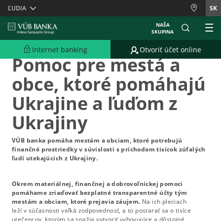
Skiplinks
ĽUDIA
SK
NAŠA
SKUPINA
03.03.2022
Internet banking
Otvoriť účet online
Pomoc pre mestá a
obce, ktoré pomáhajú
Ukrajine a ľuďom z
Ukrajiny
VÚB banka pomáha mestám a obciam, ktoré potrebujú
finančné prostriedky v súvislosti s príchodom tisícok zúfalých
ľudí utekajúcich z Ukrajiny.
Okrem materiálnej, finančnej a dobrovoľníckej pomoci
pomáhame zriaďovať bezplatné transparentné účty tým
mestám a obciam, ktoré prejavia záujem.
Na ich pleciach
leží v súčasnosti veľká zodpovednosť, a to postarať sa o tisíce
utečencov, ktorým sa snažia vytvoriť vyhovujúce a dôstojné