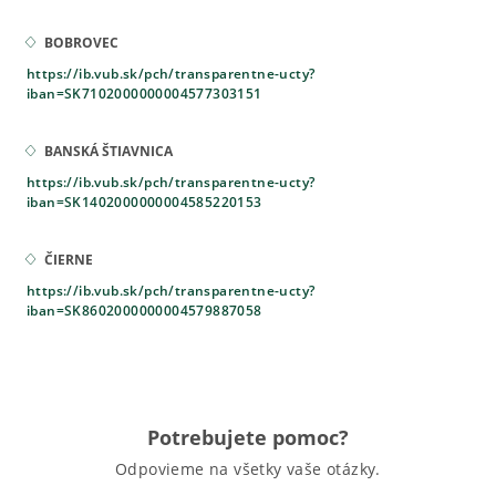
BOBROVEC
https://ib.vub.sk/pch/transparentne-ucty?
iban=SK7102000000004577303151
BANSKÁ ŠTIAVNICA
https://ib.vub.sk/pch/transparentne-ucty?
iban=SK1402000000004585220153
ČIERNE
https://ib.vub.sk/pch/transparentne-ucty?
iban=SK8602000000004579887058
Potrebujete pomoc?
Odpovieme na všetky vaše otázky.