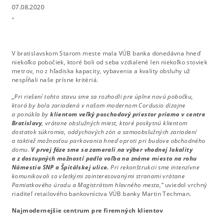
07.08.2020
"
V bratislavskom Starom meste mala VÚB banka donedávna hneď
niekoľko pobočiek, ktoré boli od seba vzdialené len niekoľko stoviek
metrov, no z hľadiska kapacity, vybavenia a kvality obsluhy už
nespĺňali naše prísne kritériá.
„Pri riešení tohto stavu sme sa rozhodli pre úplne novú pobočku,
ktorá by bola zariadená v našom modernom Cordusio dizajne
a ponúkla by
klientom veľký poschodový priestor priamo v centre
Bratislavy
, vrátane obslužných miest, ktoré poskytnú klientom
dostatok súkromia, oddychových zón a samoobslužných zariadení
a taktiež možnosťou parkovania hneď oproti pri budove obchodného
domu.
V prvej fáze sme sa zamerali na výber vhodnej lokality
a z dostupných možností padla voľba na známe miesto na rohu
Námestia SNP a Špitálskej ulice.
Pri rekonštrukcii sme intenzívne
komunikovali so všetkými zainteresovanými stranami vrátane
Pamiatkového úradu a Magistrátom hlavného mesta,“
uviedol vrchný
riaditeľ retailového bankovníctva VÚB banky Martin Techman.
Najmodernejšie centrum pre firemných klientov