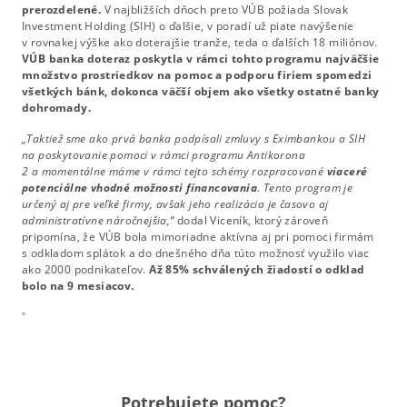
prerozdelené.
V najbližších dňoch preto VÚB požiada Slovak
Investment Holding (SIH) o ďalšie, v poradí už piate navýšenie
v rovnakej výške ako doterajšie tranže, teda o ďalších 18 miliónov.
VÚB banka doteraz poskytla v rámci tohto programu najväčšie
množstvo prostriedkov na pomoc a podporu firiem spomedzi
všetkých bánk, dokonca väčší objem ako všetky ostatné banky
dohromady.
„Taktiež sme ako prvá banka podpísali zmluvy s Eximbankou a SIH
na poskytovanie pomoci v rámci programu Antikorona
2 a momentálne máme v rámci tejto schémy rozpracované
viaceré
potenciálne vhodné možnosti financovania
. Tento program je
určený aj pre veľké firmy, avšak jeho realizácia je časovo aj
administratívne náročnejšia,“
dodal Viceník, ktorý zároveň
pripomína, že VÚB bola mimoriadne aktívna aj pri pomoci firmám
s odkladom splátok a do dnešného dňa túto možnosť využilo viac
ako 2000 podnikateľov.
Až 85% schválených žiadostí o odklad
bolo na 9 mesiacov.
"
Potrebujete pomoc?