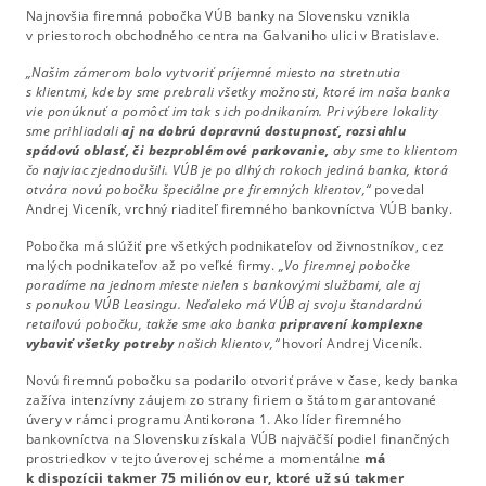
Najnovšia firemná pobočka VÚB banky na Slovensku vznikla
v priestoroch obchodného centra na Galvaniho ulici v Bratislave.
„Našim zámerom bolo vytvoriť príjemné miesto na stretnutia
s klientmi, kde by sme prebrali všetky možnosti, ktoré im naša banka
vie ponúknuť a pomôcť im tak s ich podnikaním. Pri výbere lokality
sme prihliadali
aj na dobrú dopravnú dostupnosť, rozsiahlu
spádovú oblasť, či bezproblémové parkovanie,
aby sme to klientom
čo najviac zjednodušili. VÚB je po dlhých rokoch jediná banka, ktorá
otvára novú pobočku špeciálne pre firemných klientov,“
povedal
Andrej Viceník, vrchný riaditeľ firemného bankovníctva VÚB banky.
Pobočka má slúžiť pre všetkých podnikateľov od živnostníkov, cez
malých podnikateľov až po veľké firmy.
„Vo firemnej pobočke
poradíme na jednom mieste nielen s bankovými službami, ale aj
s ponukou VÚB Leasingu. Neďaleko má VÚB aj svoju štandardnú
retailovú pobočku, takže sme ako banka
pripravení komplexne
vybaviť všetky potreby
našich klientov,“
hovorí Andrej Viceník.
Novú firemnú pobočku sa podarilo otvoriť práve v čase, kedy banka
zažíva intenzívny záujem zo strany firiem o štátom garantované
úvery v rámci programu Antikorona 1. Ako líder firemného
bankovníctva na Slovensku získala VÚB najväčší podiel finančných
prostriedkov v tejto úverovej schéme a momentálne
má
k dispozícii takmer 75 miliónov eur, ktoré už sú takmer