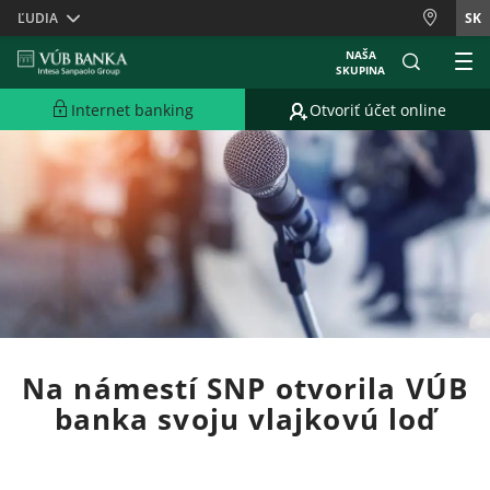
Skiplinks
ĽUDIA
SK
NAŠA
SKUPINA
Internet banking
Otvoriť účet online
Na námestí SNP otvorila VÚB
banka svoju vlajkovú loď