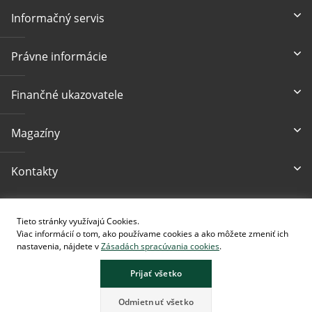
Informačný servis
Právne informácie
Finančné ukazovatele
Magazíny
Kontakty
Prístupnosť
Tieto stránky využívajú Cookies.
Viac informácií o tom, ako používame cookies a ako môžete zmeniť ich
nastavenia, nájdete v
Zásadách spracúvania cookies
.
Prijať všetko
Stránka obsahuje obrázky vytvorené pomocou AI.
Odmietnuť všetko