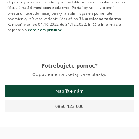
depozitným alebo investičným produktom môžete získať vedenie
účtu až na
24 mesiacov zadarmo
. Pokiaľ by ste si zároveň
presunuli účet do našej banky a splnili vyššie spomenuté
podmienky, získate vedenie účtu až na
36 mesiacov zadarmo
.
Kampaň platí od 01.10.2022 do 31.12.2022. Bližšie informácie
nájdete vo
Verejnom prísľube.
Potrebujete pomoc?
Odpovieme na všetky vaše otázky.
Napíšte nám
0850 123 000