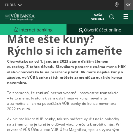
Skiplinks
ĽUDIA
SK
NAŠA
SKUPINA
27.09.2022
Internet banking
Otvoriť účet online
Máte ešte kuny?
Rýchlo si ich zameňte
Chorvátsko sa od 1. januára 2023 stane ďalším členom
eurozóny. Z tohto dôvodu Slovákom pomerne známa mena HRK
alebo chorvátska kuna prestane platiť. Ak máte nejaké kuny v
zásobe, vo VÚB banke si ich môžete zameniť za eurá do konca
novembra.
To znamená, že zaniknú bezhotovostné i hotovostné transakcie
v tejto mene. Preto, ak vám ostali nejaké kuny, neváhajte
a zameňte si ich na pobočkách VÚB banky do konca novembra
2022 za eurá.
Ak nie ste klient VÚB banky, takisto môžete využiť naše pobočky
na zámenu, no je tu ešte o dôvod viac, prečo tak urobiť u nás. Pri
otvorení VÚB Účtu alebo VÚB Účtu Magnifica, spolu s vybraným