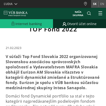
Skiplinks
ĽUDIA
SK
EN
NAŠA
SKUPINA
Eurizon obhájil víťazstvo na
Internet banking
Otvoriť účet online
TOP Fond 2022
21.02.2023
V súťaži Top Fond Slovakia 2022 organizovanej
Slovenskou asociáciou správcovských
spoločností a Vydavateľstvom MAFRA Slovakia
obhájil Eurizon AM Slovakia víťazstvo v
kategórii dynamické zmiešané a štruktúrované
fondy. Eurizon je spolu s VÚB bankou súčasťou
medzinárodnej skupiny Intesa Sanapolo.
Domáci fond Dynamické portfólio sa stal v tejto
kategórii najpredávanejším podielovým fondom