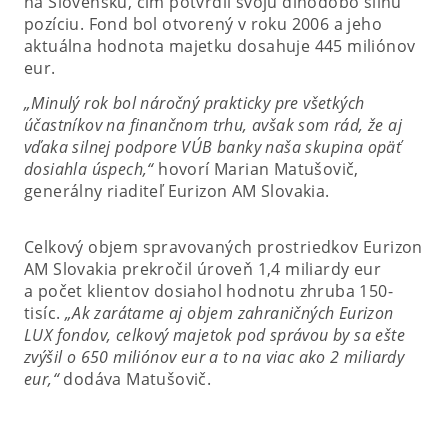
na Slovensku, čím potvrdil svoju dlhodobo silnú
pozíciu. Fond bol otvorený v roku 2006 a jeho
aktuálna hodnota majetku dosahuje 445 miliónov
eur.
„Minulý rok bol náročný prakticky pre všetkých
účastníkov na finančnom trhu, avšak som rád, že aj
vďaka silnej podpore VÚB banky naša skupina opäť
dosiahla úspech,“
hovorí Marian Matušovič,
generálny riaditeľ Eurizon AM Slovakia.
Celkový objem spravovaných prostriedkov Eurizon
AM Slovakia prekročil úroveň 1,4 miliardy eur
a počet klientov dosiahol hodnotu zhruba 150-
tisíc.
„Ak zarátame aj objem zahraničných Eurizon
LUX fondov, celkový majetok pod správou by sa ešte
zvýšil o 650 miliónov eur a to na viac ako 2 miliardy
eur,“
dodáva Matušovič.