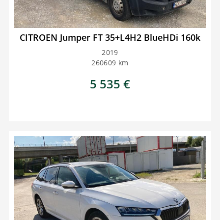
CITROEN Jumper FT 35+L4H2 BlueHDi 160k
2019
260609
km
5 535
€