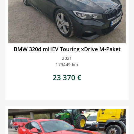
BMW 320d mHEV Touring xDrive M-Paket
2021
179449
km
23 370
€