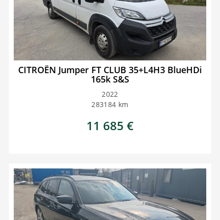
CITROËN Jumper FT CLUB 35+L4H3 BlueHDi
165k S&S
2022
283184
km
11 685
€