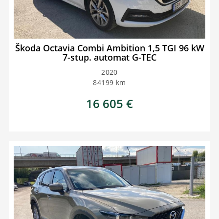
Škoda Octavia Combi Ambition 1,5 TGI 96 kW
7-stup. automat G-TEC
2020
84199
km
16 605
€