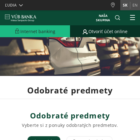
Skiplinks
ĽUDIA
SK
EN
NAŠA
SKUPINA
Internet banking
Otvoriť účet online
Odobraté predmety
Odobraté predmety
Vyberte si z ponuky odobratých predmetov.