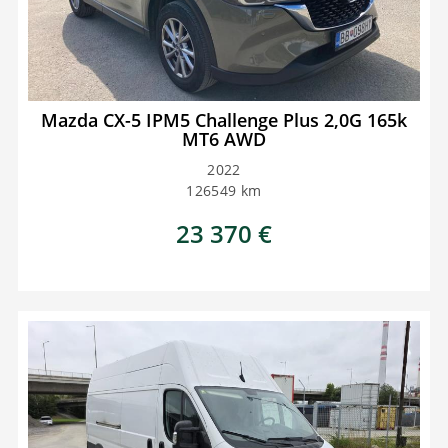
Mazda CX-5 IPM5 Challenge Plus 2,0G 165k
MT6 AWD
2022
126549
km
23 370
€