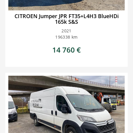
CITROEN Jumper JPR FT35+L4H3 BlueHDi
165k S&S
2021
196338
km
14 760
€