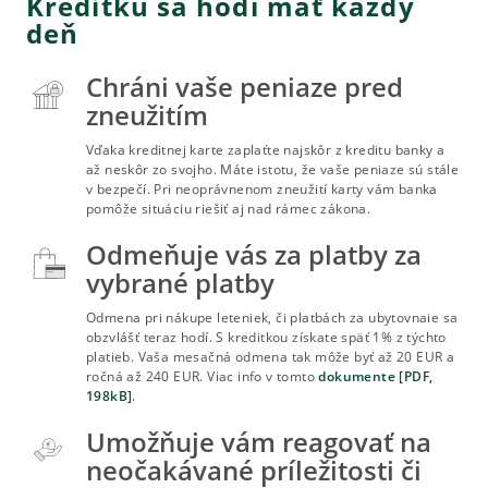
Kreditku sa hodí mať každý
deň
Chráni vaše peniaze pred
zneužitím
Vďaka kreditnej karte zaplaťte najskôr z kreditu banky a
až neskôr zo svojho. Máte istotu, že vaše peniaze sú stále
v bezpečí. Pri neoprávnenom zneužití karty vám banka
pomôže situáciu riešiť aj nad rámec zákona.
Odmeňuje vás za platby za
vybrané platby
Odmena pri nákupe leteniek, či platbách za ubytovnaie sa
obzvlášť teraz hodí. S kreditkou získate späť 1% z týchto
platieb. Vaša mesačná odmena tak môže byť až 20 EUR a
ročná až 240 EUR. Viac info v tomto
dokumente [PDF,
198kB]
.
Umožňuje vám reagovať na
neočakávané príležitosti či