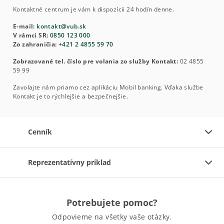
Kontaktné centrum je vám k dispozícii 24 hodín denne.
E-mail:
kontakt@vub.sk
V rámci SR:
0850 123 000
Zo zahraničia:
+421 2 4855 59 70
Zobrazované tel. číslo pre volania zo služby Kontakt:
02 4855
59 99
Zavolajte nám priamo cez aplikáciu Mobil banking. Vďaka službe
Kontakt je to rýchlejšie a bezpečnejšie.
Cenník
Reprezentatívny príklad
Potrebujete pomoc?
Odpovieme na všetky vaše otázky.