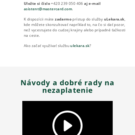
Uložte si číslo
+420 239 050 406
aj e-mail
asistent@mastercard.com
.
K dispozícii máte
zadarmo
prístup do služby
uLekara.sk
,
kde môžete skonzultovať napríklad to, na čo si dať pozor,
než vycestujete do cudzej krajiny alebo prípadné ťažkosti
na ceste.
Ako začať využívať službu
ulekara.sk
?
Návody a dobré rady na
nezaplatenie