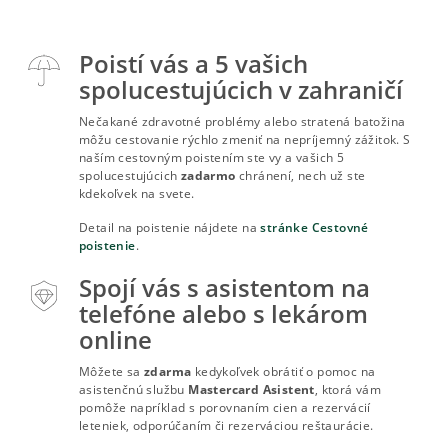
Poistí vás a 5 vašich
spolucestujúcich v zahraničí
Nečakané zdravotné problémy alebo stratená batožina
môžu cestovanie rýchlo zmeniť na nepríjemný zážitok. S
naším cestovným poistením ste vy a vašich 5
spolucestujúcich
zadarmo
chránení, nech už ste
kdekoľvek na svete.
Detail na poistenie nájdete na
stránke Cestovné
poistenie
.
Spojí vás s asistentom na
telefóne alebo s lekárom
online
Môžete sa
zdarma
kedykoľvek obrátiť o pomoc na
asistenčnú službu
Mastercard Asistent
, ktorá vám
pomôže napríklad s porovnaním cien a rezervácií
leteniek, odporúčaním či rezerváciou reštaurácie.