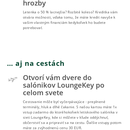
hrozby
Letenka o 50 % lacnejšia? Rozbité koleso? Kreditka vám
otvára možnosti, vďaka tomu, že máte kredit navyše k
vašim vlastným financiám kedykoľvek ho budete
potrebovať.
… aj na cestách
Otvorí vám dvere do
salónikov LoungeKey po
celom svete
Cestovanie môže byť vyčerpávajúce - preplnené
terminály, hluk a dlhé čakanie. S našou kartou máte 1x
vstup zadarmo do ktoréhokoľvek letiskového salónika v
sieti LoungeKey, kde si môžete v kľude oddýchnuť,
občerstviť sa a pripraviť sa na cestu. Ďalšie vstupy potom
máte za zvýhodnenú cenu 30 EUR.