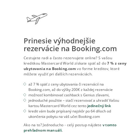
Prinesie výhodnejšie
rezervácie na Booking.com
Cestujete radi a často rezervujete online? S vašou
kreditkou Mastercard World získate späť až do
7 % z ceny
ubytovania na Booking.com
vo forme kreditov, ktoré
môžete využiť pri ďalších rezerváciách.
až 7 % späť z ceny ubytovania či rezervácií na
Booking.com, až do výšky 200€ z každej rezervácie
možnosť kombinovať cashback s Genius zľavami,
jednoduché použitie –
stačí rezervovať a uhradiť Vašou
kartou Mastercard World cez tento
jedinečný link
kredit vám bude pripísaný najskôr po 64 dňoch od
ukončenia pobytu na váš učet Booking.com
Ako na to? Jednoducho - celý postup nájdete
v tomto
prehľadnom manuáli.