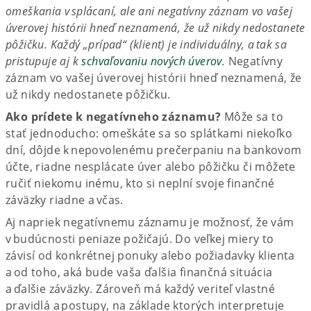
omeškania v splácaní, ale ani negatívny záznam vo vašej
úverovej histórii hneď neznamená, že už nikdy nedostanete
pôžičku. Každý „prípad“ (klient) je individuálny, a tak sa
pristupuje aj k
schvaľovaniu nových úverov
.
Negatívny
záznam vo vašej úverovej histórii hneď neznamená, že
už nikdy nedostanete pôžičku.
Ako prídete k negatívneho záznamu?
Môže sa to
stať jednoducho: omeškáte sa so splátkami niekoľko
dní, dôjde k nepovolenému prečerpaniu na bankovom
účte, riadne nesplácate úver alebo pôžičku či môžete
ručiť niekomu inému, kto si neplní svoje finančné
záväzky riadne a včas.
Aj napriek negatívnemu záznamu je možnosť, že vám
v budúcnosti peniaze požičajú. Do veľkej miery to
závisí od konkrétnej ponuky alebo požiadavky klienta
a od toho, aká bude vaša ďalšia finančná situácia
a ďalšie záväzky. Zároveň má každý veriteľ vlastné
pravidlá a postupy, na základe ktorých interpretuje