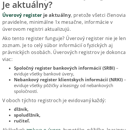
Je aktuálny?
Úverový register
je aktuálny
, pretože všetci členovia
pravidelne, minimálne 1x mesačne, informácie v
úverovom registri aktualizujú.
Ako tento register funguje? Úverový register nie je len
zoznam. Je to celý súbor informácií o fyzických aj
právnických osobách. Úverových registrov je dokonca
viac:
Spoločný register bankových informácií (SRBI)
–
eviduje všetky bankové úvery,
Nebankový register klientskych informácií (NRKI)
–
eviduje všetky pôžičky a leasingy od nebankových
spoločností.
V oboch týchto registroch je evidovaný každý:
dlžník,
spoludlžník,
ručiteľ.
Akákoľvek
zmluva o úvere
, hypotéke, pôžičke, leasingu,