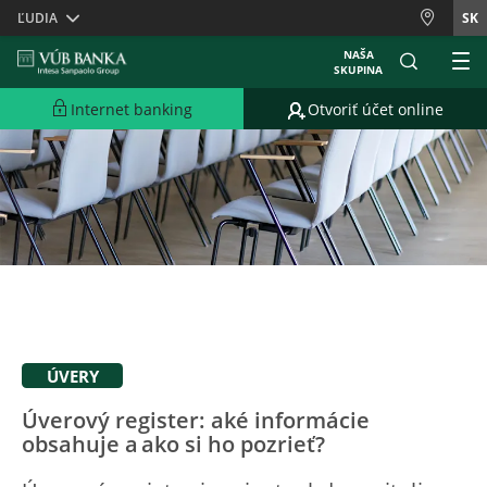
Skiplinks
ĽUDIA
SK
NAŠA
SKUPINA
Internet banking
Otvoriť účet online
ÚVERY
Úverový register: aké informácie
obsahuje a ako si ho pozrieť?