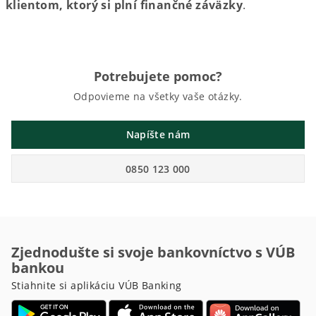
klientom, ktorý si plní finančné záväzky
.
Potrebujete pomoc?
Odpovieme na všetky vaše otázky.
Napíšte nám
0850 123 000
Zjednodušte si svoje bankovníctvo s VÚB
bankou
Stiahnite si aplikáciu VÚB Banking