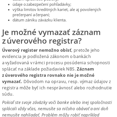
údaje o zabezpečení pohľadávky;
výška limitov kreditných kariet, ale aj povolených
prečerpaní a čerpaní;
dátum zániku záväzku klienta.
Je možné vymazať záznam
z úverového registra?
Úverový register nemožno obísť
, pretože jeho
evidencia je podložená zákonom o bankách
a vyžadovaná v rámci procesu posúdenia schopnosti
splácať na základe požiadaviek NBS.
Záznam
z úverového registra rovnako nie je možné
vymazať.
Dôvodom na opravu, resp. výmaz údajov z
registra môže byť ich nesprávnosť alebo rozhodnutie
súdu.
Pokiaľ ste svoje záväzky voči banke alebo inej spoločnosti
splácali vždy včas, nemusíte sa ničoho obávať a ani doň
nemusíte nahliadať. Problém môžu robiť napríklad