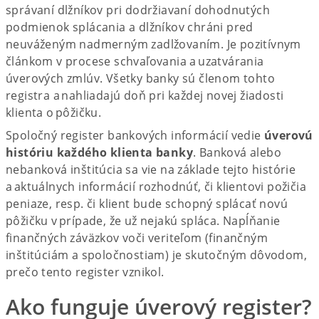
správaní dlžníkov pri dodržiavaní dohodnutých
podmienok splácania a dlžníkov chráni pred
neuváženým nadmerným zadlžovaním. Je pozitívnym
článkom v procese schvaľovania a uzatvárania
úverových zmlúv. Všetky banky sú členom tohto
registra a nahliadajú doň pri každej novej žiadosti
klienta o pôžičku.
Spoločný register bankových informácií vedie
úverovú
históriu každého klienta banky
. Banková alebo
nebanková inštitúcia sa vie na základe tejto histórie
a aktuálnych informácií rozhodnúť, či klientovi požičia
peniaze, resp. či klient bude schopný splácať novú
pôžičku v prípade, že už nejakú spláca. Napĺňanie
finančných záväzkov voči veriteľom (finančným
inštitúciám a spoločnostiam) je skutočným dôvodom,
prečo tento register vznikol.
Ako funguje úverový register?