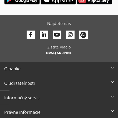
Nájdete nás
Facebook
Linkedin
Youtube
Zistite viac o
NAŠEJ SKUPINE
O banke
O udržateľnosti
Informačný servis
Právne informácie