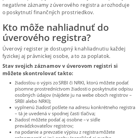
negatívne záznamy z úverového registra a rozhoduje
o poskytnutí finančných prostriedkov.
Kto môže nahliadnuť do
úverového registra?
Úverový register je dostupný k nahliadnutiu každej
fyzickej aj právnickej osobe, a to za poplatok.
Stav svojich záznamov v úverovom registri si
môžete skontrolovať takto:
žiadosťou o výpis zo SRBI či NRKI, ktorú môžete podať
písomne prostredníctvom žiadosti o poskytnutie odpisu
osobných údajov (nájdete ju na webe oboch registrov –
SRBI alebo NRKI);
vyplnenú žiadosť pošlete na adresu konkrétneho registra
– tá je uvedená v spodnej časti tlačiva;
žiadosť môžete podať aj osobne – v sídle
prevádzkovateľov registrov;
na podanie a prevzatie výpisu z registra môžete
splnomocniť aj inú osobu (napríklad aj svojho