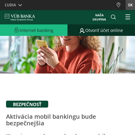
Skiplinks
ĽUDIA
SK
NAŠA
SKUPINA
Internet banking
Otvoriť účet online
BEZPEČNOSŤ
Aktivácia mobil bankingu bude
bezpečnejšia