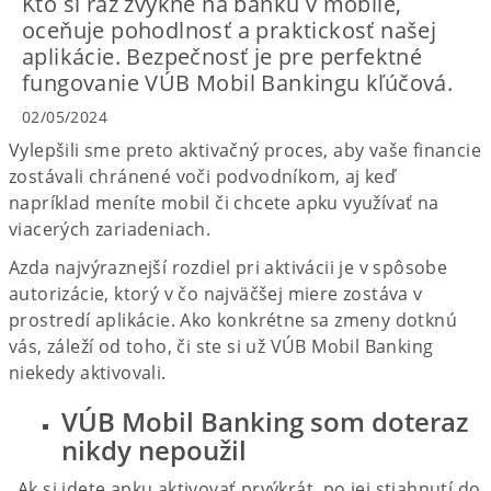
Kto si raz zvykne na banku v mobile,
oceňuje pohodlnosť a praktickosť našej
aplikácie. Bezpečnosť je pre perfektné
fungovanie VÚB Mobil Bankingu kľúčová.
02/05/2024
Vylepšili sme preto aktivačný proces, aby vaše financie
zostávali chránené voči podvodníkom, aj keď
napríklad meníte mobil či chcete apku využívať na
viacerých zariadeniach.
Azda najvýraznejší rozdiel pri aktivácii je v spôsobe
autorizácie, ktorý v čo najväčšej miere zostáva v
prostredí aplikácie. Ako konkrétne sa zmeny dotknú
vás, záleží od toho, či ste si už VÚB Mobil Banking
niekedy aktivovali.
VÚB Mobil Banking som doteraz
nikdy nepoužil
Ak si idete apku aktivovať prvýkrát, po jej stiahnutí do