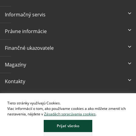
Informačný servis
Právne informácie
Finančné ukazovatele
Magazíny
Kontakty
Prístupnosť
Tieto stránky využívajú Cookies.
Viac informácií o tom, ako používame cookies a ako môžete zmeniť ich
nastavenia, nájdete v
Zásadách spracúvania cookies
.
Prijať všetko
Stránka obsahuje obrázky vytvorené pomocou AI.