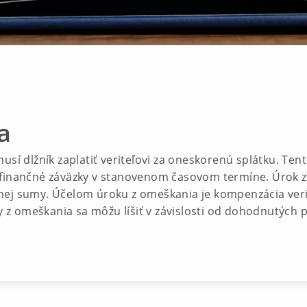
a
usí dlžník zaplatiť veriteľovi za oneskorenú splátku. Ten
 finančné záväzky v stanovenom časovom termíne. Úrok 
ej sumy. Účelom úroku z omeškania je kompenzácia verit
z omeškania sa môžu líšiť v závislosti od dohodnutých p