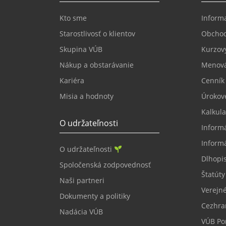
Kto sme
Informa
Starostlivosť o klientov
Obcho
Skupina VÚB
Kurzový
Nákup a obstarávanie
Menová
Kariéra
Cenník
Misia a hodnoty
Úrokov
Kalkula
O udržateľnosti
Inform
Inform
O udržateľnosti
Dlhopi
Spoločenská zodpovednosť
Štatúty
Naši partneri
Verejné
Dokumenty a politiky
Cezhra
Nadácia VÚB
VÚB Por