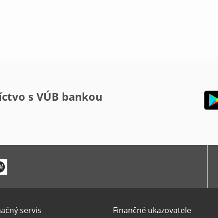
íctvo s VÚB bankou
ačný servis
Finančné ukazovatele