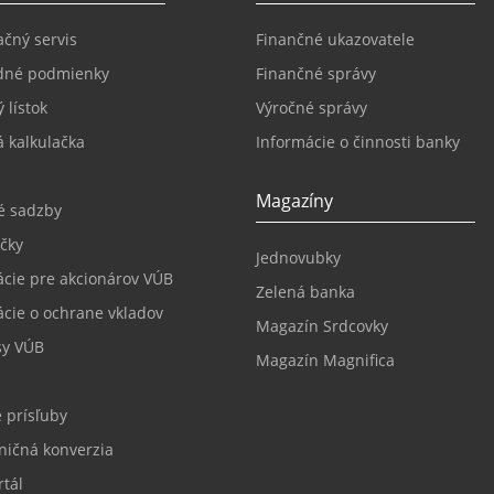
čný servis
Finančné ukazovatele
dné podmienky
Finančné správy
 lístok
Výročné správy
 kalkulačka
Informácie o činnosti banky
Magazíny
é sadzby
čky
Jednovubky
ácie pre akcionárov VÚB
Zelená banka
ácie o ochrane vkladov
Magazín Srdcovky
sy VÚB
Magazín Magnifica
 prísľuby
ničná konverzia
tál