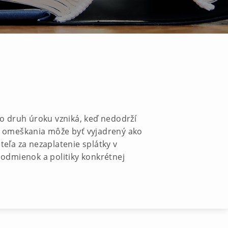
to druh úroku vzniká, keď nedodrží
z omeškania môže byť vyjadrený ako
eľa za nezaplatenie splátky v
odmienok a politiky konkrétnej