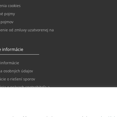
enia cookies
né pojmy
k pojmov
enie od zmluvy uzatvorenej na
 informácie
 informácie
a osobných údajov
cie o riešení sporov
cia o právach spotrebiteľa a
 sporov
ačný poriadok
ácie o požiadavkách na
pnosť