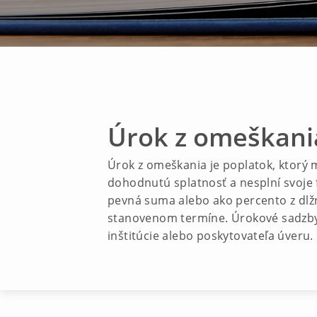
Úrok z omeškani
Úrok z omeškania je poplatok, ktorý m
dohodnutú splatnosť a nesplní svoje
pevná suma alebo ako percento z dlžn
stanovenom termíne. Úrokové sadzby 
inštitúcie alebo poskytovateľa úveru.