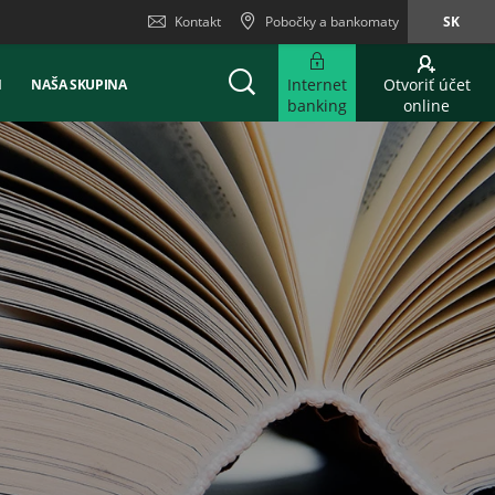
Kontakt
Pobočky a bankomaty
SK
Internet
Otvoriť účet
Ň
NAŠA SKUPINA
banking
online