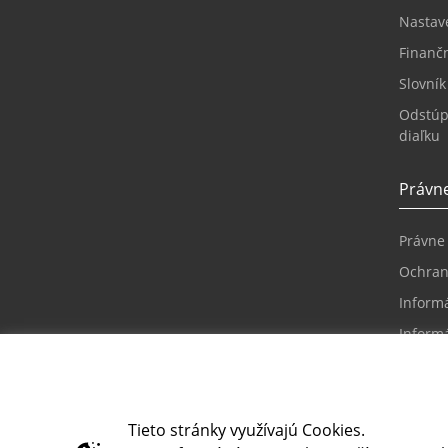
Nastav
Finanč
Slovní
Odstúp
diaľku
Právne
Právne
Ochran
Informá
Informá
riešení
Reklam
Inform
Tieto stránky využívajú Cookies.
prístu