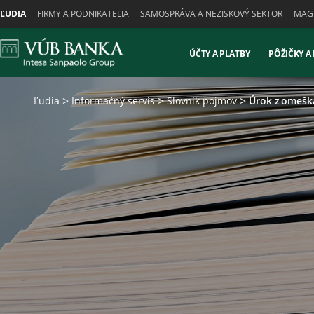
Skiplinks
ĽUDIA
FIRMY A PODNIKATELIA
SAMOSPRÁVA A NEZISKOVÝ SEKTOR
MAGN
ÚČTY A PLATBY
PÔŽIČKY A
Ľudia
Informačný servis
Slovník pojmov
Úrok z omešk