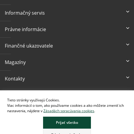
Informačný servis
Právne informácie
Finančné ukazovatele
Magazíny
Kontakty
Prístupnosť
Tieto stránky využívajú Cookies.
Viac informácií o tom, ako používame cookies a ako môžete zmeniť ich
nastavenia, nájdete v
Zásadách spracúvania cookies
.
Prijať všetko
Stránka obsahuje obrázky vytvorené pomocou AI.