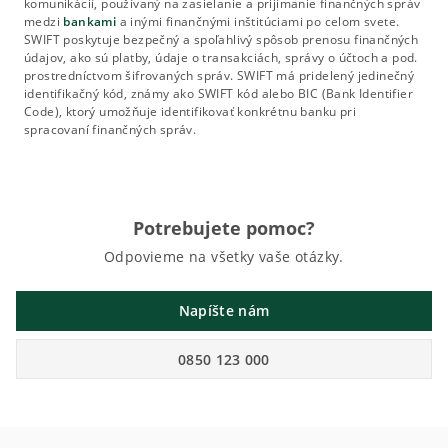
komunikácií, používaný na zasielanie a prijímanie finančných správ
medzi
bankami
a inými finančnými inštitúciami po celom svete.
SWIFT poskytuje bezpečný a spoľahlivý spôsob prenosu finančných
údajov, ako sú platby, údaje o transakciách, správy o účtoch a pod.
prostredníctvom šifrovaných správ. SWIFT má pridelený jedinečný
identifikačný kód, známy ako SWIFT kód alebo BIC (Bank Identifier
Code), ktorý umožňuje identifikovať konkrétnu banku pri
spracovaní finančných správ.
Potrebujete pomoc?
Odpovieme na všetky vaše otázky.
Napíšte nám
0850 123 000