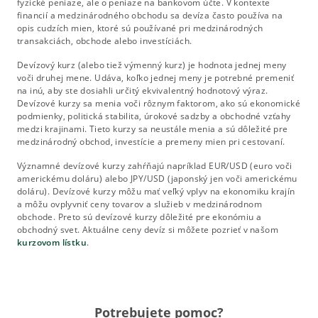
fyzické peniaze, ale o peniaze na bankovom účte. V kontexte
financií a medzinárodného obchodu sa devíza často používa na
opis cudzích mien, ktoré sú používané pri medzinárodných
transakciách, obchode alebo investíciách.
Devízový kurz (alebo tiež výmenný kurz) je hodnota jednej meny
voči druhej mene. Udáva, koľko jednej meny je potrebné premeniť
na inú, aby ste dosiahli určitý ekvivalentný hodnotový výraz.
Devízové kurzy sa menia voči rôznym faktorom, ako sú ekonomické
podmienky, politická stabilita, úrokové sadzby a obchodné vzťahy
medzi krajinami. Tieto kurzy sa neustále menia a sú dôležité pre
medzinárodný obchod, investície a premeny mien pri cestovaní.
Významné devízové kurzy zahŕňajú napríklad EUR/USD (euro voči
americkému doláru) alebo JPY/USD (japonský jen voči americkému
doláru). Devízové kurzy môžu mať veľký vplyv na ekonomiku krajín
a môžu ovplyvniť ceny tovarov a služieb v medzinárodnom
obchode. Preto sú devízové kurzy dôležité pre ekonómiu a
obchodný svet. Aktuálne ceny devíz si môžete pozrieť v našom
kurzovom lístku
.
Potrebujete pomoc?