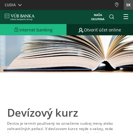
Skiplinks
ĽUDIA
SK
NAŠA
SKUPINA
Internet banking
Otvoriť účet online
Devízový kurz
Devíza je termín používaný na označenie cudzej meny alebo
zahraničných peňazí. V devízovom kurze nejde o valuty, teda