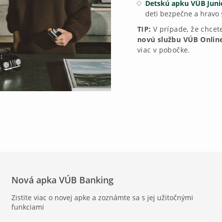
Detskú apku VÚB Juni
deti bezpečne a hravo 
TIP:
V prípade, že chcet
novú službu VÚB Onlin
viac v pobočke.
Nová apka VÚB Banking
Zistite viac o novej apke a zoznámte sa s jej užitočnými
funkciami