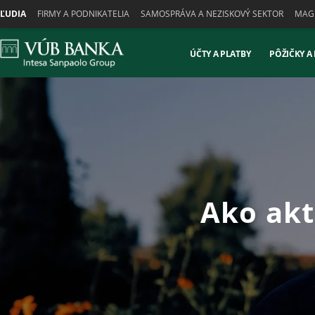
Skiplinks
ĽUDIA
FIRMY A PODNIKATELIA
SAMOSPRÁVA A NEZISKOVÝ SEKTOR
MAGN
ÚČTY A PLATBY
PÔŽIČKY A
Ako akt