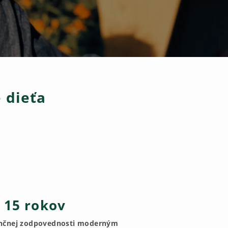
e dieťa
d 15 rokov
nančnej zodpovednosti moderným