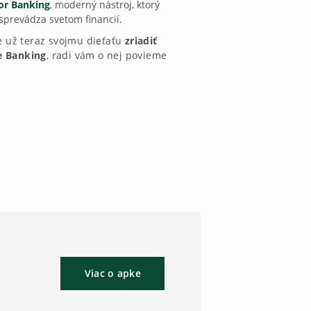
or Banking
, moderný nástroj, ktorý
sprevádza svetom financií.
e už teraz svojmu dieťaťu
zriadiť
e Banking
, radi vám o nej povieme
Viac o apke