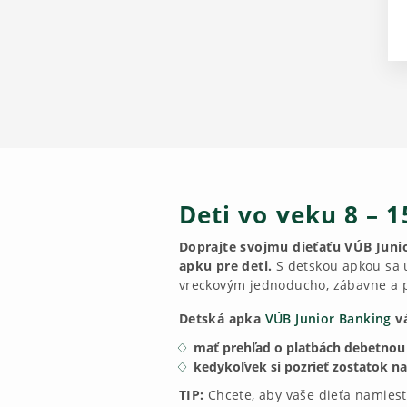
Deti vo veku 8 – 
Doprajte svojmu dieťaťu VÚB Juni
apku pre deti.
S detskou apkou sa u
vreckovým jednoducho, zábavne a 
Detská apka
VÚB Junior Banking
v
mať prehľad o platbách debetnou
kedykoľvek si pozrieť zostatok na
TIP:
Chcete, aby vaše dieťa namiest