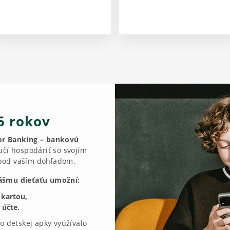
15 rokov
or Banking – bankovú
čí hospodáriť so svojím
pod vaším dohľadom.
ášmu dieťaťu umožní:
 kartou,
 účte.
o detskej apky využívalo