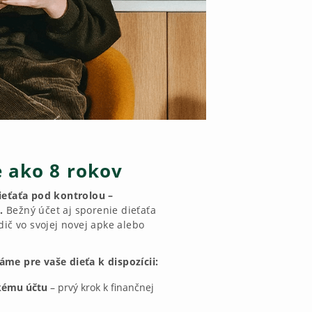
e ako 8 rokov
ieťaťa pod kontrolou –
e.
Bežný účet aj sporenie dieťaťa
dič vo svojej novej apke alebo
me pre vaše dieťa k dispozícii:
skému účtu
– prvý krok k finančnej