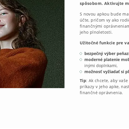
spôsobom. Aktivujte 
S novou apkou bude ma
účte, pričom vy ako rod
finančnými oprávneniami
jeho plnoletosti.
Užitočné funkcie pre va
bezpečný výber peňa
moderné platenie mo
inými doplnkami,
možnosť vyžiadať si p
Tip
: Ak chcete, aby vaš
príkazy v jeho apke, na
finančné oprávnenia.