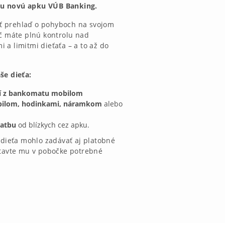
mu novú apku VÚB Banking.
ť prehlaď o pohyboch na svojom
ič máte plnú kontrolu nad
 a limitmi dieťaťa – a to až do
še dieťa:
zí z bankomatu mobilom
bilom, hodinkami, náramkom
alebo
latbu
od blízkych cez apku.
e dieťa mohlo zadávať aj platobné
stavte mu v pobočke potrebné