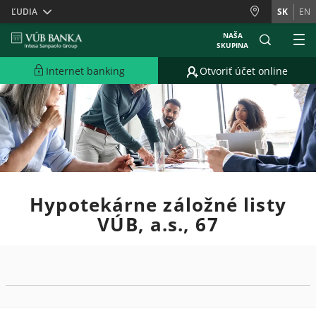
Skiplinks
ĽUDIA
SK
EN
NAŠA
SKUPINA
Internet banking
Otvoriť účet online
Hypotekárne záložné listy
VÚB, a.s., 67