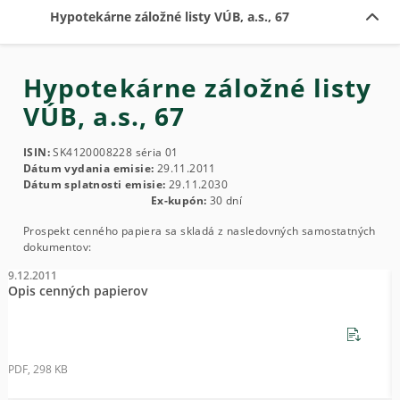
Hypotekárne záložné listy VÚB, a.s., 67
Hypotekárne záložné listy
VÚB, a.s., 67
ISIN:
SK4120008228 séria 01
Dátum vydania emisie:
29.11.2011
Dátum splatnosti emisie:
29.11.2030
Ex-kupón:
30 dní
Prospekt cenného papiera sa skladá z nasledovných samostatných
dokumentov:
9.12.2011
9
Opis cenných papierov
S
PDF, 298 KB
P