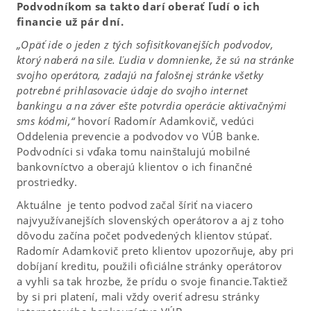
Podvodníkom sa takto darí oberať ľudí o ich
financie už pár dní.
„Opäť ide o jeden z tých sofisitkovanejších podvodov,
ktorý naberá na sile. Ľudia v domnienke, že sú na stránke
svojho operátora, zadajú na falošnej stránke všetky
potrebné prihlasovacie údaje do svojho internet
bankingu a na záver ešte potvrdia operácie aktivačnými
sms kódmi,“
hovorí Radomír Adamkovič, vedúci
Oddelenia prevencie a podvodov vo VÚB banke.
Podvodníci si vďaka tomu nainštalujú mobilné
bankovníctvo a oberajú klientov o ich finančné
prostriedky.
Aktuálne je tento podvod začal šíriť na viacero
najvyužívanejších slovenských operátorov a aj z toho
dôvodu začína počet podvedených klientov stúpať.
Radomír Adamkovič preto klientov upozorňuje, aby pri
dobíjaní kreditu, použili oficiálne stránky operátorov
a vyhli sa tak hrozbe, že prídu o svoje financie.Taktiež
by si pri platení, mali vždy overiť adresu stránky