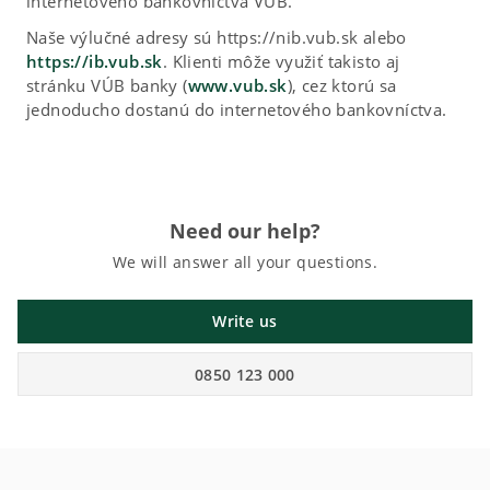
internetového bankovníctva VÚB.
Naše výlučné adresy sú https://nib.vub.sk alebo
https://ib.vub.sk
. Klienti môže využiť takisto aj
stránku VÚB banky (
www.vub.sk
), cez ktorú sa
jednoducho dostanú do internetového bankovníctva.
Need our help?
We will answer all your questions.
Write us
0850 123 000