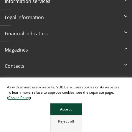
Information services
Legal information
Financial indicators
Magazines
Contacts
Accessibility
As with almost every website, VUB Bank uses cookies on its websites.
To learn more, refuse to approve cookies, see the separate page.
(
Cookie Policy
)
Accept
The page contains images generated using AI.
Reject all