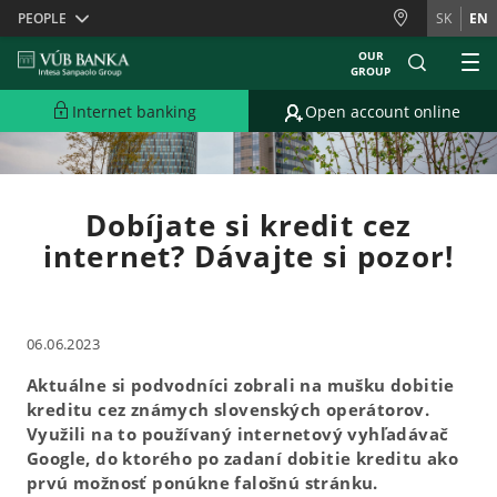
Skiplinks
PEOPLE
SK
EN
OUR
GROUP
Internet banking
Open account online
Dobíjate si kredit cez
internet? Dávajte si pozor!
06.06.2023
Aktuálne si podvodníci zobrali na mušku dobitie
kreditu cez známych slovenských operátorov.
Využili na to používaný internetový vyhľadávač
Google, do ktorého po zadaní dobitie kreditu ako
prvú možnosť ponúkne falošnú stránku.