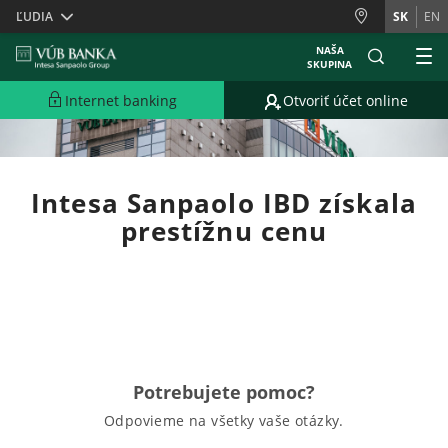
Skiplinks
ĽUDIA
SK
EN
NAŠA
SKUPINA
Internet banking
Otvoriť účet online
Intesa Sanpaolo IBD získala
prestížnu cenu
Potrebujete pomoc?
Odpovieme na všetky vaše otázky.