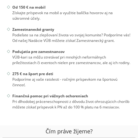
Od 150 € na mobil
Získajte príspevok na mobil a využitie balíčka hovorov aj na
súkromné účely.
Zamestnanecké granty
Podieľate sa na zlepšovaní života vo svojej komunite? Podporíme vás!
Od našej Nadácie VÚB môžete získať Zamestnanecký grant.
Podujatia pre zamestnancov
VÚB-kari sa môžu stretávať pri mnohých neformálnych
príležitostiach či eventoch nielen pre zamestnancov, ale aj ich rodiny.
275 € na šport pre deti
Podporíme aj vaše ratolesti - ročným príspevkom na športovú
činnosť.
Finančná pomoc pri vážnych ochoreniach
Pri dlhodobej práceneschopnosti z dôvodu život ohrozujúcich chorôb
môžete získať príspevok k PN až do 100 % platu na 6 mesiacov.
Čím práve žijeme?