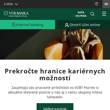
Skiplinks
ĽUDIA
SK
NAŠA
SKUPINA
Internet banking
Otvoriť účet online
Prekročte hranice kariérnych
možností
Zaujímajú vás pracovné príležitosti vo VÚB? Pozrite si
aktuálne otvorené pozície u nás aj v rámci skupiny Intesa
Sanpaolo.
Voľné pozície