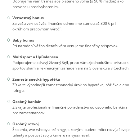
Doprajeme vám tri mesiace plateného voľna (s 50 % mzdou) ako
prevenciu pred vyhorením.
Vernostný bonus
Za vašu vernosť vás finančne odmeníme sumou až 800 € pri
okrúhlom pracovnom výročí.
Baby bonus
Pri narodení vášho dieťaťa vám venujeme finančný príspevok.
Multisport a UpBalansea
Podporujeme zdravý životný štýl, preto vám zjednodušíme prístup k
športoviskám a rekreačným zariadeniam na Slovensku a v Čechách.
Zamestnanecká hypotéka
Získajte výhodnejší zamestnanecký úrok na hypotéke, pôžičke alebo
lízingu.
Osobný bankár
Získajte profesionálne finančné poradenstvo od osobného bankára
pre zamestnancov.
Osobný rozvoj
Školenia, workshopy a tréningy, s ktorými budete môcť rozvíjať svoje
talenty a posúvať svoju kariéru na vyšší level.