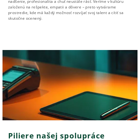
nadšenie, profesionalita a chuť neustále rásť. Veríme v kultúru
založenú na rešpekte, empatii a dôvere – preto vytvárame
prostredie, kde má každý možnosť rozvíjať svoj talent a cítiť sa
skutočne ocenený.
Piliere našej spolupráce