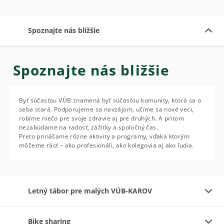
Spoznajte nás bližšie
Spoznajte nás bližšie
Byť súčasťou VÚB znamená byť súčasťou komunity, ktorá sa o
seba stará. Podporujeme sa navzájom, učíme sa nové veci,
robíme niečo pre svoje zdravie aj pre druhých. A pritom
nezabúdame na radosť, zážitky a spoločný čas.
Preto prinášame rôzne aktivity a programy, vďaka ktorým
môžeme rásť – ako profesionáli, ako kolegovia aj ako ľudia.
Letný tábor pre malých VÚB-KAROV
Bike sharing