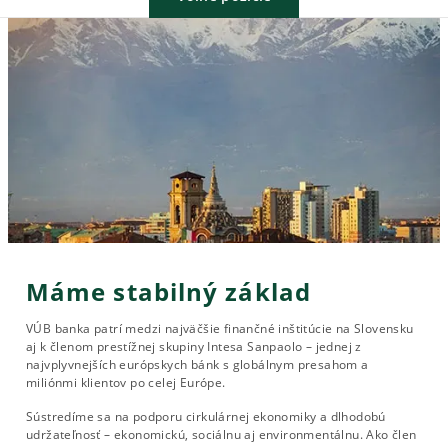
Máme stabilný základ
VÚB banka patrí medzi najväčšie finančné inštitúcie na Slovensku
aj k členom prestížnej skupiny Intesa Sanpaolo – jednej z
najvplyvnejších európskych bánk s globálnym presahom a
miliónmi klientov po celej Európe.
Sústredíme sa na podporu cirkulárnej ekonomiky a dlhodobú
udržateľnosť – ekonomickú, sociálnu aj environmentálnu. Ako člen