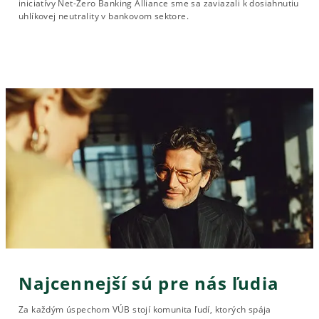
iniciatívy Net-Zero Banking Alliance sme sa zaviazali k dosiahnutiu
uhlíkovej neutrality v bankovom sektore.
Najcennejší sú pre nás ľudia
Za každým úspechom VÚB stojí komunita ľudí, ktorých spája