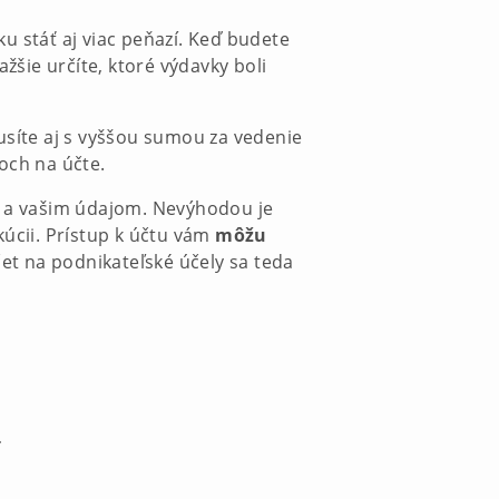
 stáť aj viac peňazí. Keď budete
Ťažšie určíte, ktoré výdavky boli
usíte aj s vyššou sumou za vedenie
boch na účte.
tu a vašim údajom. Nevýhodou je
kúcii. Prístup k účtu vám
môžu
et na podnikateľské účely sa teda
.