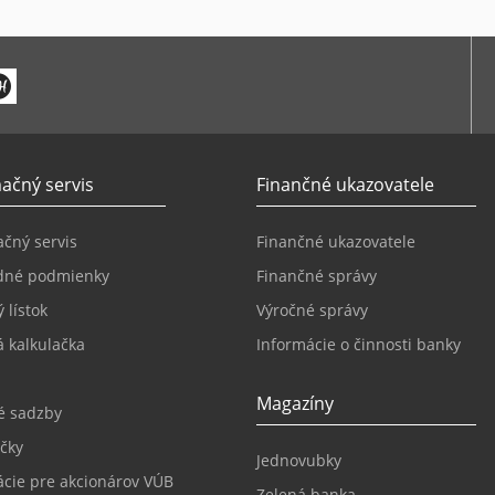
ačný servis
Finančné ukazovatele
čný servis
Finančné ukazovatele
dné podmienky
Finančné správy
 lístok
Výročné správy
 kalkulačka
Informácie o činnosti banky
Magazíny
é sadzby
čky
Jednovubky
ácie pre akcionárov VÚB
Zelená banka