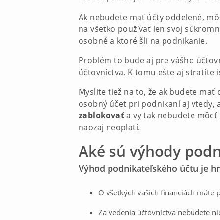
Ak nebudete mať účty oddelené, môž
na všetko používať len svoj súkrom
osobné a ktoré šli na podnikanie.
Problém to bude aj pre vášho účtovní
účtovníctva. K tomu ešte aj stratít
Myslite tiež na to, že ak budete ma
osobný účet pri podnikaní aj vtedy, 
zablokovať
a vy tak nebudete môcť 
naozaj neoplatí.
Aké sú výhody podn
Výhod podnikateľského účtu je hn
O všetkých vašich financiách máte p
Za vedenia účtovníctva nebudete nič