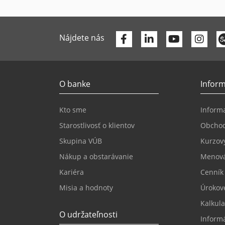
Facebook
Linkedin
Youtube
Nájdete nás
O banke
Inform
Kto sme
Informa
Starostlivosť o klientov
Obcho
Skupina VÚB
Kurzový
Nákup a obstarávanie
Menová
Kariéra
Cenník
Misia a hodnoty
Úrokov
Kalkula
O udržateľnosti
Inform