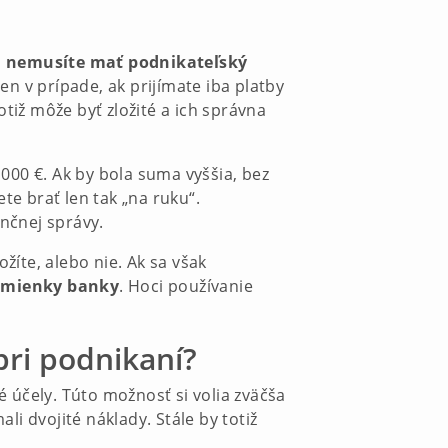
,
nemusíte mať podnikateľský
n v prípade, ak prijímate iba platby
totiž môže byť zložité a ich správna
 000 €. Ak by bola suma vyššia, bez
te brať len tak „na ruku“.
nčnej správy.
žíte, alebo nie. Ak sa však
dmienky banky
. Hoci používanie
ri podnikaní?
 účely. Túto možnosť si volia zväčša
li dvojité náklady. Stále by totiž