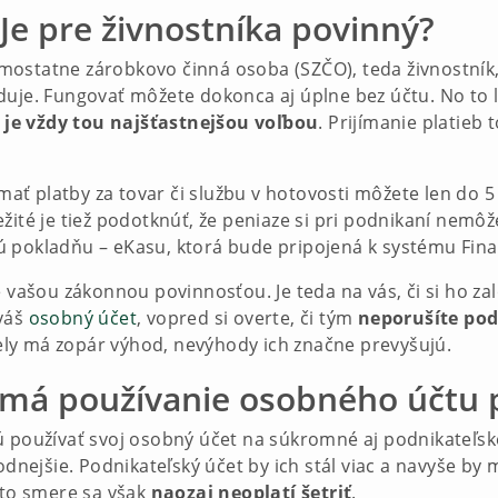
 Je pre živnostníka povinný?
 samostatne zárobkovo činná osoba (SZČO), teda živnostník
duje. Fungovať môžete dokonca aj úplne bez účtu. No to le
 je vždy tou najšťastnejšou voľbou
. Prijímanie platieb 
ímať platby za tovar či službu v hotovosti môžete len do 5
žité je tiež podotknúť, že peniaze si pri podnikaní nemôže
ú pokladňu – eKasu, ktorá bude pripojená k systému Fina
 vašou zákonnou povinnosťou. Je teda na vás, či si ho zalo
 váš
osobný účet
, vopred si overte, či tým
neporušíte po
ly má zopár výhod, nevýhody ich značne prevyšujú.
 má používanie osobného účtu p
ú používať svoj osobný účet na súkromné aj podnikateľské
odnejšie. Podnikateľský účet by ich stál viac a navyše by ma
mto smere sa však
naozaj neoplatí šetriť
.