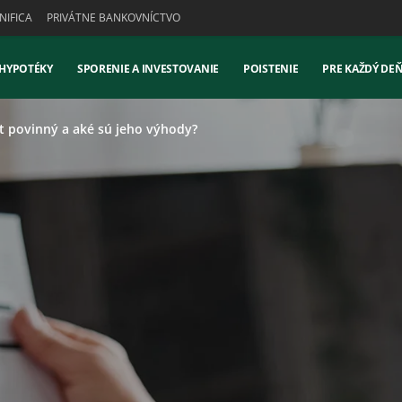
IFICA
PRIVÁTNE BANKOVNÍCTVO
 HYPOTÉKY
SPORENIE A INVESTOVANIE
POISTENIE
PRE KAŽDÝ DE
et povinný a aké sú jeho výhody?