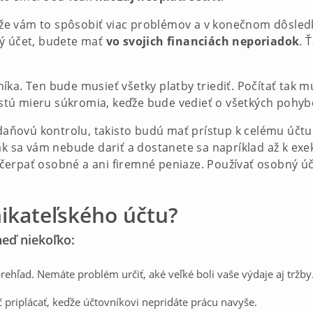
e vám to spôsobiť viac problémov a v konečnom dôsledku
ný účet, budete mať
vo svojich financiách neporiadok
. 
ka. Ten bude musieť všetky platby triediť. Počítať tak m
e istú mieru súkromia, keďže bude vedieť o všetkých pohy
ť daňovú kontrolu, takisto budú mať prístup k celému úč
ak sa vám nebude dariť a dostanete sa napríklad až k exe
čerpať osobné a ani firemné peniaze. Používať osobný úč
ikateľského účtu?
eď niekoľko:
rehľad. Nemáte problém určiť, aké veľké boli vaše výdaje aj tržby
 priplácať, keďže účtovníkovi nepridáte prácu navyše.