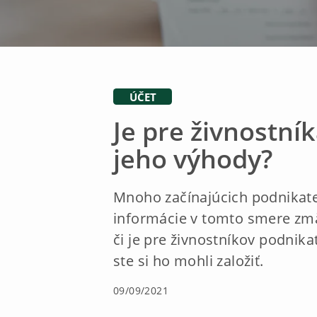
ÚČET
Je pre živnostní
jeho výhody?
Mnoho začínajúcich podnikateľ
informácie v tomto smere zmä
či je pre živnostníkov podnik
ste si ho mohli založiť.
09/09/2021