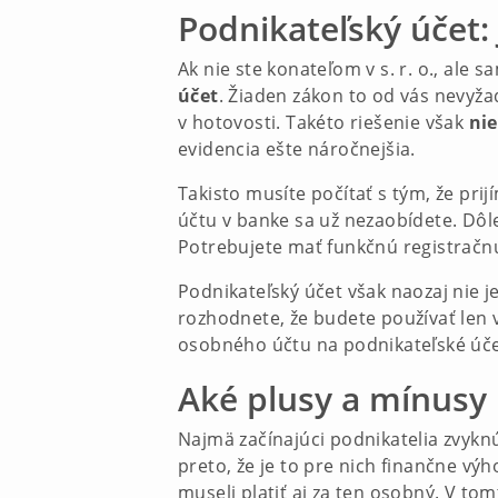
Podnikateľský účet:
Ak nie ste konateľom v s. r. o., ale
účet
. Žiaden zákon to od vás nevyža
v hotovosti. Takéto riešenie však
nie
evidencia ešte náročnejšia.
Takisto musíte počítať s tým, že prij
účtu v banke sa už nezaobídete. Dôle
Potrebujete mať funkčnú registračn
Podnikateľský účet však naozaj nie je
rozhodnete, že budete používať len
osobného účtu na podnikateľské úče
Aké plusy a mínusy
Najmä začínajúci podnikatelia zvykn
preto, že je to pre nich finančne výh
museli platiť aj za ten osobný. V to