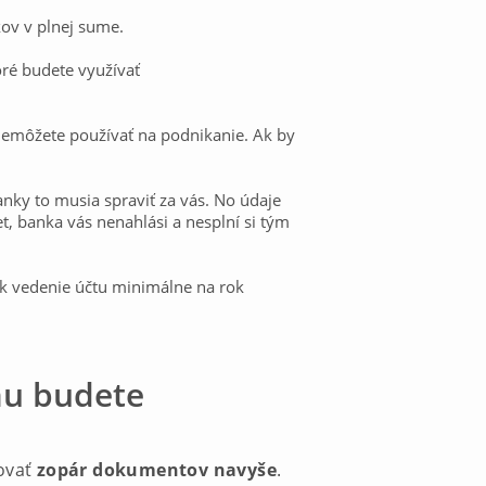
ov v plnej sume.
oré budete využívať
nemôžete používať na podnikanie. Ak by
nky to musia spraviť za vás. No údaje
t, banka vás nenahlási a nesplní si tým
nk vedenie účtu minimálne na rok
omu budete
ovať
zopár dokumentov navyše
.