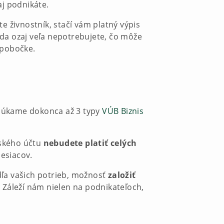
aj podnikáte.
e živnostník, stačí vám platný výpis
da ozaj veľa nepotrebujete, čo môže
 pobočke.
onúkame dokonca až 3 typy
VÚB Biznis
ľského účtu
nebudete platiť celých
esiacov.
dľa vašich potrieb, možnosť
založiť
 Záleží nám nielen na podnikateľoch,