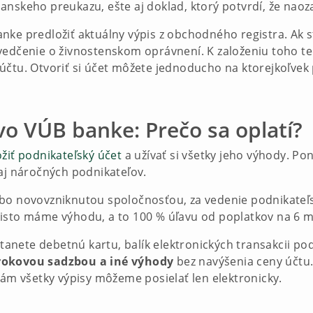
anskeho preukazu, ešte aj doklad, ktorý potvrdí, že naoz
ke predložiť aktuálny výpis z obchodného registra. Ak st
vedčenie o živnostenskom oprávnení. K založeniu toho te
účtu. Otvoriť si účet môžete jednoducho na ktorejkoľvek
vo VÚB banke: Prečo sa oplatí?
ožiť podnikateľský účet
a užívať si všetky jeho výhody. P
aj náročných podnikateľov.
ebo novovzniknutou spoločnosťou, za vedenie podnikate
akisto máme výhodu, a to 100 % úľavu od poplatkov na 6 m
nete debetnú kartu, balík elektronických transakcii po
úrokovou sadzbou a iné výhody
bez navýšenia ceny účtu.
vám všetky výpisy môžeme posielať len elektronicky.