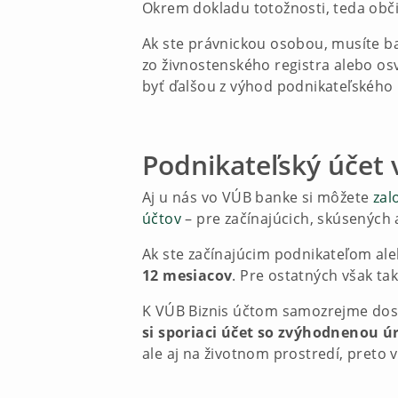
Okrem dokladu totožnosti, teda obči
Ak ste právnickou osobou, musíte ban
zo živnostenského registra alebo os
byť ďalšou z výhod podnikateľského 
Podnikateľský účet 
Aj u nás vo VÚB banke si môžete
zal
účtov
– pre začínajúcich, skúsených 
Ak ste začínajúcim podnikateľom al
12 mesiacov
. Pre ostatných však t
K VÚB Biznis účtom samozrejme dosta
si sporiaci účet so zvýhodnenou 
ale aj na životnom prostredí, preto 