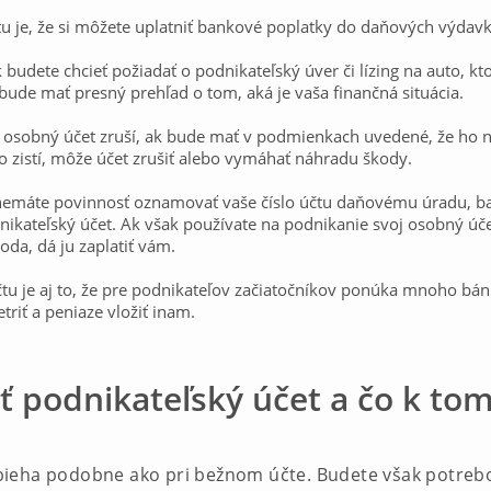
u je, že si môžete uplatniť bankové poplatky do daňových výdavk
budete chcieť požiadať o podnikateľský úver či lízing na auto, kt
 bude mať presný prehľad o tom, aká je vaša finančná situácia.
 osobný účet zruší, ak bude mať v podmienkach uvedené, že ho 
o zistí, môže účet zrušiť alebo vymáhať náhradu škody.
m nemáte povinnosť oznamovať vaše číslo účtu daňovému úradu, ba
dnikateľský účet. Ak však používate na podnikanie svoj osobný úče
oda, dá ju zaplatiť vám.
u je aj to, že pre podnikateľov začiatočníkov ponúka mnoho bá
riť a peniaze vložiť inam.
iť podnikateľský účet a čo k t
bieha podobne ako pri bežnom účte. Budete však potreb