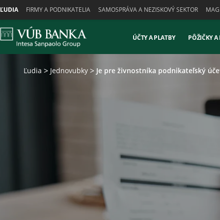
Skiplinks
ĽUDIA
FIRMY A PODNIKATELIA
SAMOSPRÁVA A NEZISKOVÝ SEKTOR
MAGN
ÚČTY A PLATBY
PÔŽIČKY A
Ľudia
Jednovubky
Je pre živnostníka podnikateľský úč