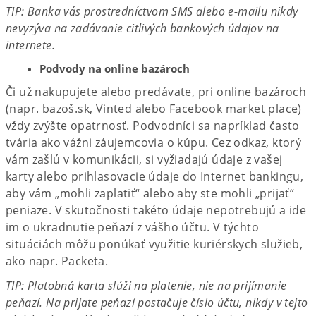
TIP: Banka vás prostredníctvom SMS alebo e-mailu nikdy
nevyzýva na zadávanie citlivých bankových údajov na
internete.​
Podvody na online bazároch​
Či už nakupujete alebo predávate, pri online bazároch
(napr. bazoš.sk, Vinted alebo Facebook market place)
vždy zvýšte opatrnosť. Podvodníci sa napríklad často
tvária ako vážni záujemcovia o kúpu. Cez odkaz, ktorý
vám zašlú v komunikácii, si vyžiadajú údaje z vašej
karty alebo prihlasovacie údaje do Internet bankingu,
aby vám „mohli zaplatiť“ alebo aby ste mohli „prijať“
peniaze. V skutočnosti takéto údaje nepotrebujú a ide
im o ukradnutie peňazí z vášho účtu. V týchto
situáciách môžu ponúkať využitie kuriérskych služieb,
ako napr. Packeta.
TIP: Platobná karta slúži na platenie, nie na prijímanie
peňazí. Na prijate peňazí postačuje číslo účtu, nikdy v tejto