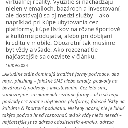
virtuálnej reality. Využitie si nachádzajú
nielen v emailoch, bazároch a investovaní,
ale dostávajú sa aj medzi služby – ako
napríklad pri kúpe ubytovania cez
platformy, kúpe lístkov na rôzne športové
a kultúrne podujatia, alebo pri dobíjaní
kreditu v mobile. Obozretní tak musíme
byť vždy a všade. Ako rozoznať tie
najčastejšie sa dozviete v článku.
16/09/2024
„Aktuálne stále dominujú tradičné formy podvodov, ako
napr. phishing – falošné SMS alebo emaily, podvody na
bazároch či podvody s investovaním. Cez leto sme,
samozrejme, zaznamenali sezónne formy – ako sú napr.
podvody cez známe ubytovacie platformy, falošné lístky na
kultúrne či športové podujatia. Niekedy naozaj nie je ľahké
takýto podvod hneď rozpoznať, avšak vždy niečo nesedí –
najčastejšie je to adresa odosielateľa e-mailu, adresa