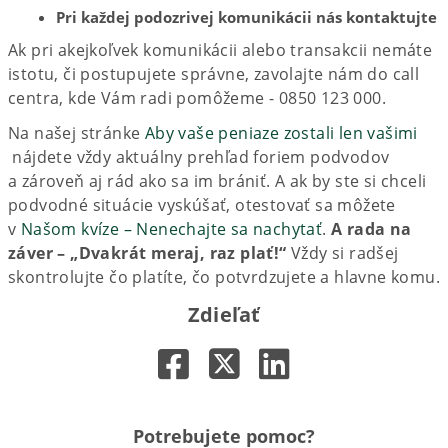
Pri každej podozrivej komunikácii nás kontaktujte
Ak pri akejkoľvek komunikácii alebo transakcii nemáte
istotu, či postupujete správne, zavolajte nám do call
centra, kde Vám radi pomôžeme - 0850 123 000.
Na našej stránke
Aby vaše peniaze zostali len vašimi​
nájdete vždy aktuálny prehľad foriem podvodov
a zároveň aj rád ako sa im brániť. A ak by ste si chceli
podvodné situácie vyskúšať, otestovať sa môžete
v
Našom kvíze – Nenechajte sa nachytať
.
A rada na
záver – „Dvakrát meraj, raz plať!“
Vždy si radšej
skontrolujte čo platíte, čo potvrdzujete a hlavne komu.
Zdieľať
Potrebujete pomoc?