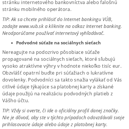
stránku internetového bankovníctva alebo falošnú
stránku mobilného operátora.
TIP: Ak sa chcete prihlásiť do Internet bankingu VÚB,
zadajte www.vub.sk a kliknite na odkaz Internet banking.
Neodporúčame používať internetový vyhľadávač.​
Podvodné súťaže na sociálnych sieťach​
Nereagujte na podozrivo pôsobiace súťaže
propagované na sociálnych sieťach, ktoré sľubujú
vysoko atraktívne výhry v hodnote niekoľko tisíc eur.
Obzvlášť opatrní buďte pri súťažiach o lukratívne
dovolenky. Podvodníci sa takto snažia vylákať od Vás
citlivé údaje týkajúce sa platobnej karty a získané
údaje použijú na realizáciu podvodných platieb z
Vášho účtu.
TIP: Vždy si overte, či ide o oficiálny profil danej značky.
Nie je dôvod, aby ste v týchto prípadoch odovzdávali svoje
prihlasovacie údaje alebo údaje z platobnej karty.​