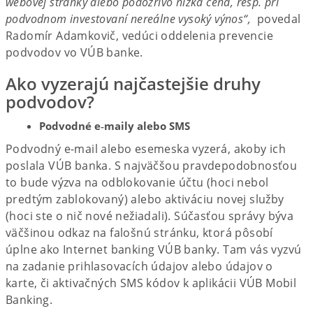
webovej stránky alebo podozrivo nízka cena, resp. pri
podvodnom investovaní nereálne vysoký výnos“,
povedal
Radomír Adamkovič, vedúci oddelenia prevencie
podvodov vo VÚB banke.
Ako vyzerajú najčastejšie druhy
podvodov?
Podvodné e‑maily alebo SMS
Podvodný e-mail alebo esemeska vyzerá, akoby ich
poslala VÚB banka. S najväčšou pravdepodobnosťou
to bude výzva na odblokovanie účtu (hoci nebol
predtým zablokovaný) alebo aktiváciu novej služby
(hoci ste o nič nové nežiadali). Súčasťou správy býva
väčšinou odkaz na falošnú stránku, ktorá pôsobí
úplne ako Internet banking VÚB banky. Tam vás vyzvú
na zadanie prihlasovacích údajov alebo údajov o
karte, či aktivačných SMS kódov k aplikácii VÚB Mobil
Banking. ​