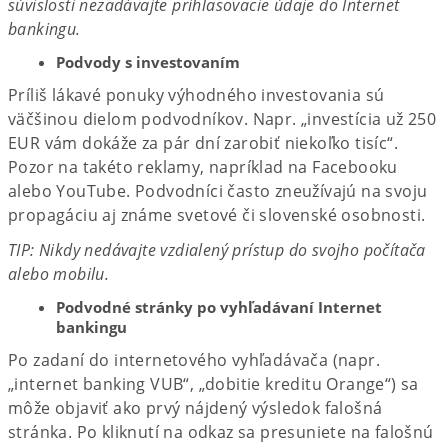
súvislosti nezadávajte prihlasovacie údaje do Internet
bankingu.​
Podvody s investovaním​
Príliš lákavé ponuky výhodného investovania sú
väčšinou dielom podvodníkov. Napr. „investícia už 250
EUR vám dokáže za pár dní zarobiť niekoľko tisíc“.
Pozor na takéto reklamy, napríklad na Facebooku
alebo YouTube. Podvodníci často zneužívajú na svoju
propagáciu aj známe svetové či slovenské osobnosti.
TIP: Nikdy nedávajte vzdialený prístup do svojho počítača
alebo mobilu.​​
Podvodné stránky po vyhľadávaní Internet
bankingu​
Po zadaní do internetového vyhľadávača (napr.
„internet banking VUB“, „dobitie kreditu Orange“) sa
môže objaviť ako prvý nájdený výsledok falošná
stránka. Po kliknutí na odkaz sa presuniete na falošnú