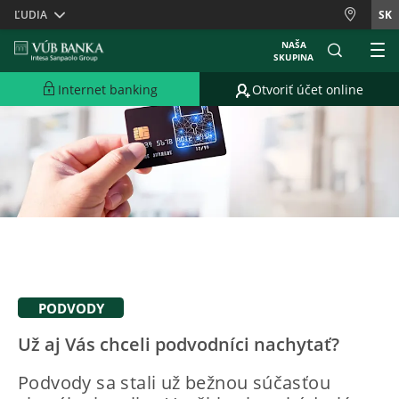
Skiplinks
ĽUDIA
SK
NAŠA
SKUPINA
Internet banking
Otvoriť účet online
PODVODY
Už aj Vás chceli podvodníci nachytať?
Podvody sa stali už bežnou súčasťou