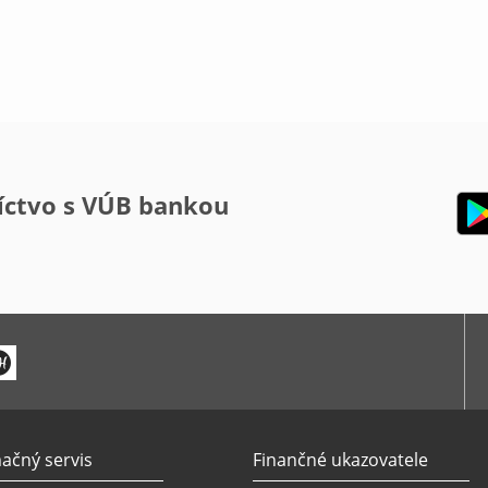
íctvo s VÚB bankou
ačný servis
Finančné ukazovatele