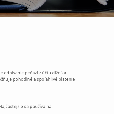
je odpísanie peňazí z účtu dlžníka
ožňuje pohodlné a spoľahlivé platenie
Najčastejšie sa používa na: