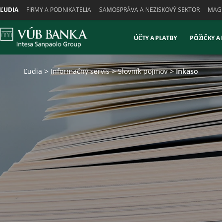
Skiplinks
ĽUDIA
FIRMY A PODNIKATELIA
SAMOSPRÁVA A NEZISKOVÝ SEKTOR
MAGN
ÚČTY A PLATBY
PÔŽIČKY A
Ľudia
Informačný servis
Slovník pojmov
Inkaso