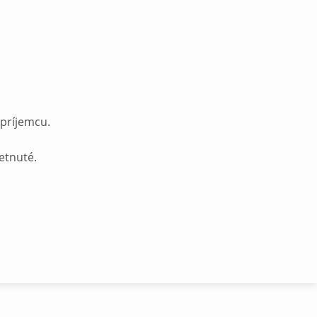
 príjemcu.
etnuté.