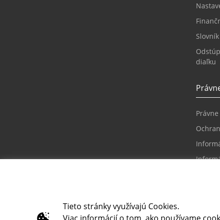
Nastav
Finanč
Slovní
Odstúp
diaľku
Právne
Právne
Ochran
Informá
Informá
riešení
Reklam
Inform
Tieto stránky využívajú Cookies.
prístu
Viac informácií o tom, ako používame cook