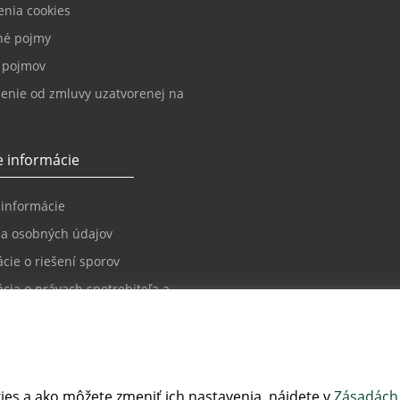
enia cookies
né pojmy
k pojmov
enie od zmluvy uzatvorenej na
 informácie
 informácie
a osobných údajov
cie o riešení sporov
cia o právach spotrebiteľa a
 sporov
ačný poriadok
ácie o požiadavkách na
pnosť
ies a ako môžete zmeniť ich nastavenia, nájdete v
Zásadách