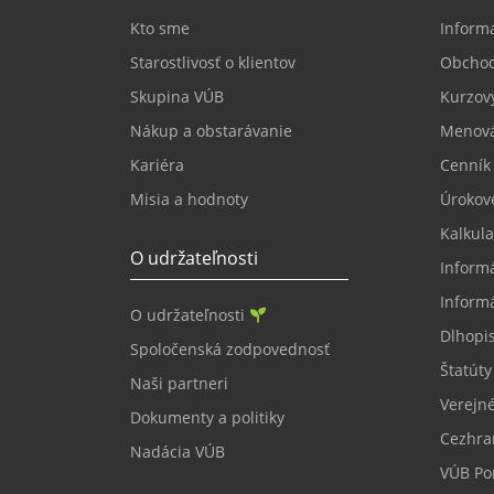
Kto sme
Informa
Starostlivosť o klientov
Obcho
Skupina VÚB
Kurzový
Nákup a obstarávanie
Menová
Kariéra
Cenník
Misia a hodnoty
Úrokov
Kalkula
O udržateľnosti
Inform
Inform
O udržateľnosti
Dlhopi
Spoločenská zodpovednosť
Štatúty
Naši partneri
Verejné
Dokumenty a politiky
Cezhra
Nadácia VÚB
VÚB Por