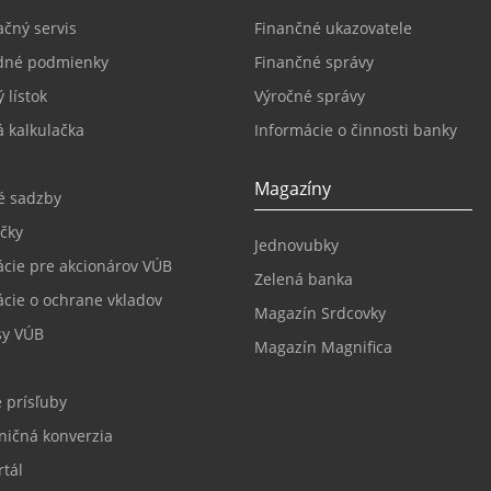
čný servis
Finančné ukazovatele
dné podmienky
Finančné správy
 lístok
Výročné správy
 kalkulačka
Informácie o činnosti banky
Magazíny
é sadzby
čky
Jednovubky
ácie pre akcionárov VÚB
Zelená banka
ácie o ochrane vkladov
Magazín Srdcovky
sy VÚB
Magazín Magnifica
 prísľuby
ničná konverzia
tál