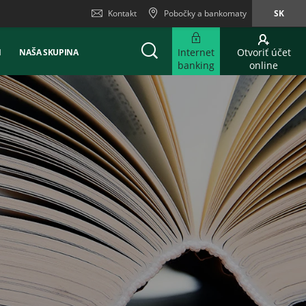
Kontakt
Pobočky a bankomaty
SK
Internet
Otvoriť účet
Ň
NAŠA SKUPINA
banking
online