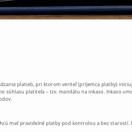
ania platieb, pri ktorom veriteľ (príjemca platby) iniciu
ho súhlasu platiteľa – tzv. mandátu na inkaso. Inkaso um
odov.
 chcú mať pravidelné platby pod kontrolou a bez starostí. 