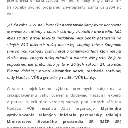
prerozdelila Nadácia VÚB za prvé dva ročníky ceny Atlas a tiež
tri ročníky svojho programu Envirogranty sumu už 280-tisíc
eur.
„Až do roku 2021 na Slovensku neexistovalo komplexne uchopené
ocenenie za zásluhy v oblasti ochrany životného prostredia. Náš
Atlas sa stal prvou takouto iniciatívou. Ako banka postavená na
silných ESG pilieroch našej materskej skupiny Intesa Sanpaolo
sme sa ňou rozhodli vyzdvihovať a odmeňovať ľudí, ktorí venujú
všetku svoju energiu našej prírode a planéte. Nie preto, že je to
populárne, ale preto, lebo je to v 20-tych rokoch 21. storočia
životne dôležité,“ hovorí
Alexander Resch,
predseda správnej
rady Nadácie VÚB a generálny riaditeľ VÚB banky.
Garanciu objektívneho výberu ocenených subjektov a
celospoločenskú váhu ocenenia dodávajú nezávislí experti
v porote aj inštitúcie verejnej správy, pod ktorých záštitou
Nadácia VÚB iniciatívu Atlas organizuje.
Myšlienku
vyzdvihovania zelených iniciatív partnersky zdieľajú
Ministerstvo životného prostredia SR (MŽP SR)