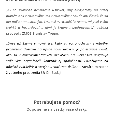
a Združenie miest a obcí Slovenska (ZMOS).
„
Ak sa spoločne nebudeme usilovať, aby ekosystémy na našej
planéte boli v rovnováhe, tak v rovnováhe nebude ani človek, čo sa
mu môže stať osudným. Treba si uvedomiť, že tieto vzťahy sú veľmi
krehké a hazardovať s nimi je krajne nezodpovedné
,“ uvádza
predseda ZMOS Branislav Tréger.
„
Dnes už žijeme v novej ére, kedy sa váha ochrany životného
prostredia dostáva na úplne novú úroveň. Je potešujúce vidieť,
ako sa v environmentálnych aktivitách na Slovensku angažuje
stále viac organizácií, komunít aj spoločností. Považujeme za
dôležité zviditeľniť a verejne uznať toto úsilie
,“ uzatvára minister
životného prostredia SR Ján Budaj.
Potrebujete pomoc?
Odpovieme na všetky vaše otázky.