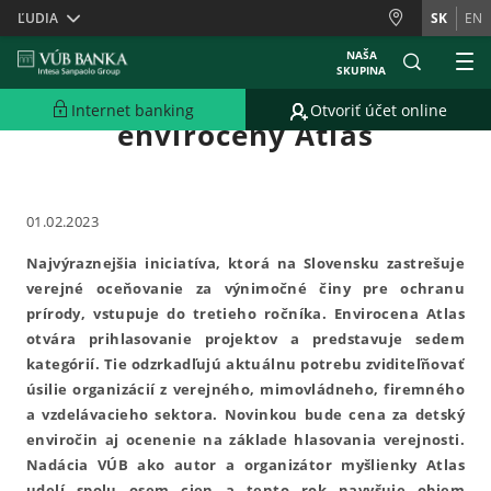
Skiplinks
ĽUDIA
SK
EN
NAŠA
SKUPINA
Otvára sa tretí ročník
Internet banking
Otvoriť účet online
enviroceny Atlas
01.02.2023
Najvýraznejšia iniciatíva, ktorá na Slovensku zastrešuje
verejné oceňovanie za výnimočné činy pre ochranu
prírody, vstupuje do tretieho ročníka. Envirocena Atlas
otvára prihlasovanie projektov a predstavuje sedem
kategórií. Tie odzrkadľujú aktuálnu potrebu zviditeľňovať
úsilie organizácií z verejného, mimovládneho, firemného
a vzdelávacieho sektora. Novinkou bude cena za detský
enviročin aj ocenenie na základe hlasovania verejnosti.
Nadácia VÚB ako autor a organizátor myšlienky Atlas
udelí spolu osem cien a tento rok navyšuje objem