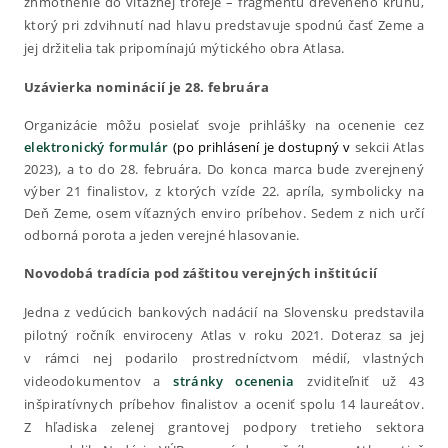
zhmotnenie do víťaznej trofeje – fragmentu dreveného kruhu,
ktorý pri zdvihnutí nad hlavu predstavuje spodnú časť Zeme a
jej držitelia tak pripomínajú mýtického obra Atlasa.
Uzávierka nominácií je 28. februára
Organizácie môžu posielať svoje prihlášky na ocenenie cez
elektronický formulár
(po prihlásení je dostupný v
sekcii Atlas
2023), a to do 28. februára. Do konca marca bude zverejnený
výber 21 finalistov, z ktorých vzíde 22. apríla, symbolicky na
Deň Zeme, osem víťazných enviro príbehov. Sedem z nich určí
odborná porota a jeden verejné hlasovanie.
Novodobá tradícia pod záštitou verejných inštitúcií
Jedna z vedúcich bankových nadácií na Slovensku predstavila
pilotný ročník enviroceny Atlas v roku 2021. Doteraz sa jej
v rámci nej podarilo prostredníctvom médií, vlastných
videodokumentov a
stránky ocenenia
zviditeľniť už 43
inšpiratívnych príbehov finalistov a oceniť spolu 14 laureátov.
Z hľadiska zelenej grantovej podpory tretieho sektora