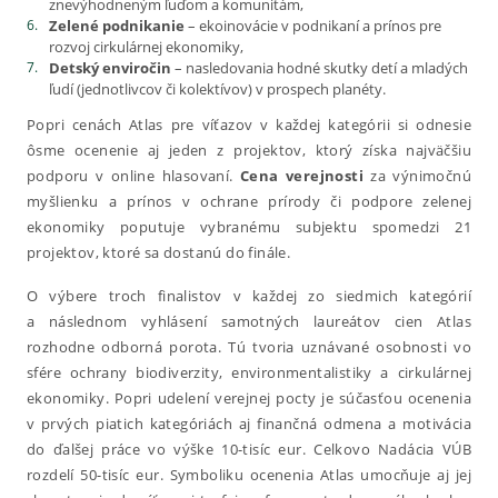
znevýhodneným ľuďom a komunitám,
Zelené podnikanie
– ekoinovácie v podnikaní a prínos pre
rozvoj cirkulárnej ekonomiky,
Detský enviročin
– nasledovania hodné skutky detí a mladých
ľudí (jednotlivcov či kolektívov) v prospech planéty.
Popri cenách Atlas pre víťazov v každej kategórii si odnesie
ôsme ocenenie aj jeden z projektov, ktorý získa najväčšiu
podporu v online hlasovaní.
Cena verejnosti
za výnimočnú
myšlienku a prínos v ochrane prírody či podpore zelenej
ekonomiky poputuje vybranému subjektu spomedzi 21
projektov, ktoré sa dostanú do finále.
O výbere troch finalistov v každej zo siedmich kategórií
a následnom vyhlásení samotných laureátov cien Atlas
rozhodne odborná porota. Tú tvoria uznávané osobnosti vo
sfére ochrany biodiverzity, environmentalistiky a cirkulárnej
ekonomiky. Popri udelení verejnej pocty je súčasťou ocenenia
v prvých piatich kategóriách aj finančná odmena a motivácia
do ďalšej práce vo výške 10-tisíc eur. Celkovo Nadácia VÚB
rozdelí 50-tisíc eur. Symboliku ocenenia Atlas umocňuje aj jej