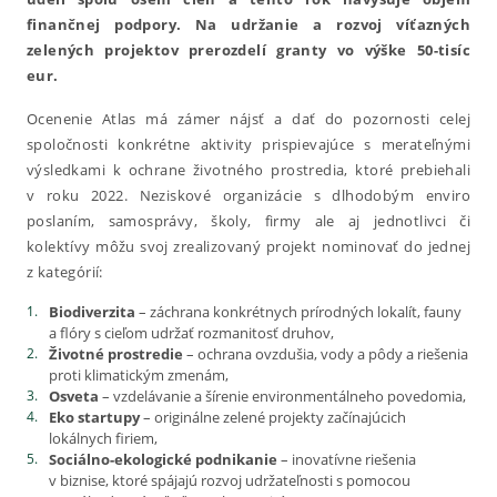
finančnej podpory. Na udržanie a rozvoj víťazných
zelených projektov prerozdelí granty vo výške 50-tisíc
eur.
Ocenenie Atlas má zámer nájsť a dať do pozornosti celej
spoločnosti konkrétne aktivity prispievajúce s merateľnými
výsledkami k ochrane životného prostredia, ktoré prebiehali
v roku 2022. Neziskové organizácie s dlhodobým enviro
poslaním, samosprávy, školy, firmy ale aj jednotlivci či
kolektívy môžu svoj zrealizovaný projekt nominovať do jednej
z kategórií:
Biodiverzita
– záchrana konkrétnych prírodných lokalít, fauny
a flóry s cieľom udržať rozmanitosť druhov,
Životné prostredie
– ochrana ovzdušia, vody a pôdy a riešenia
proti klimatickým zmenám,
Osveta
– vzdelávanie a šírenie environmentálneho povedomia,
Eko startupy
– originálne zelené projekty začínajúcich
lokálnych firiem,
Sociálno-ekologické podnikanie
– inovatívne riešenia
v biznise, ktoré spájajú rozvoj udržateľnosti s pomocou