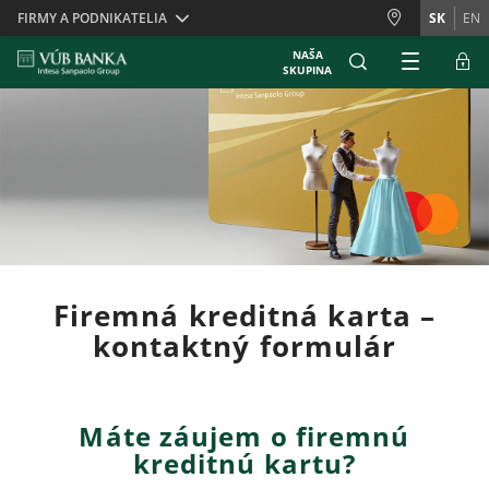
Skiplinks
FIRMY A PODNIKATELIA
SK
EN
NAŠA
SKUPINA
Firemná kreditná karta –
kontaktný formulár
Máte záujem o firemnú
kreditnú kartu?