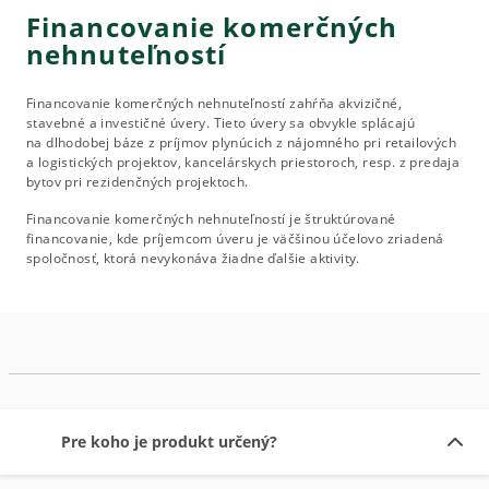
Financovanie komerčných
nehnuteľností
Financovanie komerčných nehnuteľností zahŕňa akvizičné,
stavebné a investičné úvery. Tieto úvery sa obvykle splácajú
na dlhodobej báze z príjmov plynúcich z nájomného pri retailových
a logistických projektov, kancelárskych priestoroch, resp. z predaja
bytov pri rezidenčných projektoch.
Financovanie komerčných nehnuteľností je štruktúrované
financovanie, kde príjemcom úveru je väčšinou účelovo zriadená
spoločnosť, ktorá nevykonáva žiadne ďalšie aktivity.
Pre koho je produkt určený?