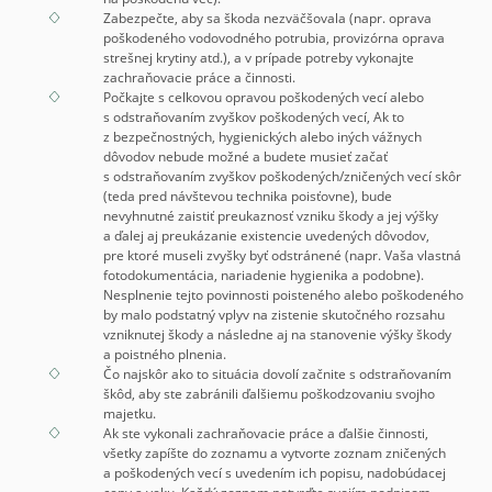
Zabezpečte, aby sa škoda nezväčšovala (napr. oprava
poškodeného vodovodného potrubia, provizórna oprava
strešnej krytiny atd.), a v prípade potreby vykonajte
zachraňovacie práce a činnosti.
Počkajte s celkovou opravou poškodených vecí alebo
s odstraňovaním zvyškov poškodených vecí, Ak to
z bezpečnostných, hygienických alebo iných vážnych
dôvodov nebude možné a budete musieť začať
s odstraňovaním zvyškov poškodených/zničených vecí skôr
(teda pred návštevou technika poisťovne), bude
nevyhnutné zaistiť preukaznosť vzniku škody a jej výšky
a ďalej aj preukázanie existencie uvedených dôvodov,
pre ktoré museli zvyšky byť odstránené (napr. Vaša vlastná
fotodokumentácia, nariadenie hygienika a podobne).
Nesplnenie tejto povinnosti poisteného alebo poškodeného
by malo podstatný vplyv na zistenie skutočného rozsahu
vzniknutej škody a následne aj na stanovenie výšky škody
a poistného plnenia.
Čo najskôr ako to situácia dovolí začnite s odstraňovaním
škôd, aby ste zabránili ďalšiemu poškodzovaniu svojho
majetku.
Ak ste vykonali zachraňovacie práce a ďalšie činnosti,
všetky zapíšte do zoznamu a vytvorte zoznam zničených
a poškodených vecí s uvedením ich popisu, nadobúdacej