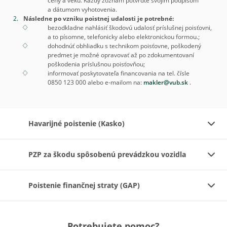
ceny a veku. Každý zoznam potvrďte svojím podpisom
a dátumom vyhotovenia.
Následne po vzniku poistnej udalosti je potrebné:
bezodkladne nahlásiť škodovú udalosť príslušnej poisťovni,
a to písomne, telefonicky alebo elektronickou formou.;
dohodnúť obhliadku s technikom poisťovne, poškodený
predmet je možné opravovať až po zdokumentovaní
poškodenia príslušnou poisťovňou;
informovať poskytovateľa financovania na tel. čísle
0850 123 000 alebo e-mailom na:
makler@vub.sk
.
Havarijné poistenie (Kasko)
PZP za škodu spôsobenú prevádzkou vozidla
Poistenie finančnej straty (GAP)
Potrebujete pomoc?