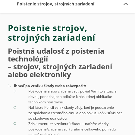
Poistenie strojov, strojných zariadení
Poistenie strojov,
strojných zariadení
Poistná udalosť z poistenia
technológií
– strojov, strojných zariadení
alebo elektroniky
Ihneď po vzniku škody treba zabezpečiť:
Poškodené alebo zničené veci, pokiaľ Vám to situácia
dovolí, ponechajte a odložte k následnej obhliadke
technikom poisťovne.
Nahláste Polícii vznik škody vždy, keď je podozrenie
zo spáchania trestného činu alebo pokusu oň v súvislosti
so škodovou udalosťou.
Zdokumentujte vzniknutú škodu – nafoťte všetky
poškodené/zničené veci (vrátane celkového pohľadu
na poškodenú vec).