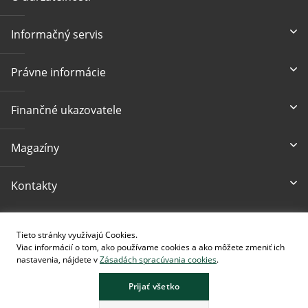
Informačný servis
Právne informácie
Finančné ukazovatele
Magazíny
Kontakty
Prístupnosť
Tieto stránky využívajú Cookies.
Viac informácií o tom, ako používame cookies a ako môžete zmeniť ich
nastavenia, nájdete v
Zásadách spracúvania cookies
.
Prijať všetko
Stránka obsahuje obrázky vytvorené pomocou AI.