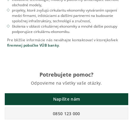
obchodné modely,
projekty, ktoré zvyšujú cirkularitu ekonomiky vytváraním spojení
medzi firmami, inštitúciami a ďalšími partnermi na budovanie
spoločnej infraštruktúry, technológií a zručností,
školenia v oblasti cirkulárnej ekonomiky a mnohé ďalšie postupy
podporujúce cirkulárnu ekonomiku.
Pre bližšie informácie nás neváhajte kontaktovať v ktorejkoľvek
firemnej pobočke VÚB banky
.
Potrebujete pomoc?
Odpovieme na všetky vaše otázky.
Napíšte nám
0850 123 000