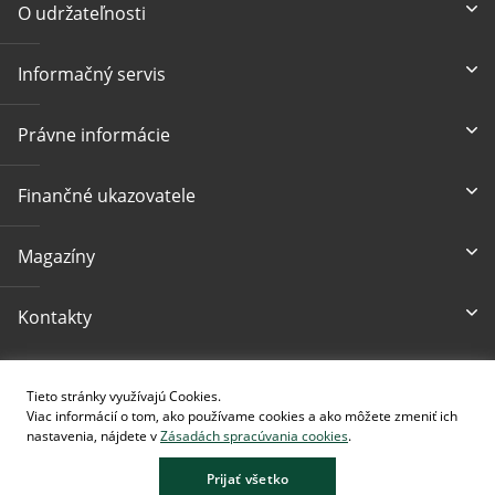
O udržateľnosti
Informačný servis
Právne informácie
Finančné ukazovatele
Magazíny
Kontakty
Prístupnosť
Tieto stránky využívajú Cookies.
Viac informácií o tom, ako používame cookies a ako môžete zmeniť ich
nastavenia, nájdete v
Zásadách spracúvania cookies
.
Prijať všetko