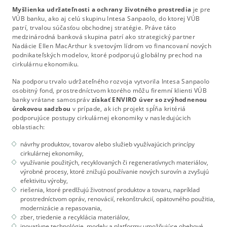
Myšlienka udržateľnosti a ochrany životného prostredia
je pre
VÚB banku, ako aj celú skupinu Intesa Sanpaolo, do ktorej VÚB
patrí, trvalou súčasťou obchodnej stratégie. Práve táto
medzinárodná banková skupina patrí ako strategický partner
Nadácie Ellen MacArthur k svetovým lídrom vo financovaní nových
podnikateľských modelov, ktoré podporujú globálny prechod na
cirkulárnu ekonomiku.
Na podporu trvalo udržateľného rozvoja vytvorila Intesa Sanpaolo
osobitný fond, prostredníctvom ktorého môžu firemní klienti VÚB
banky vrátane samospráv
získať ENVIRO úver so zvýhodnenou
úrokovou sadzbou
v prípade, ak ich projekt spĺňa kritériá
podporujúce postupy cirkulárnej ekonomiky v nasledujúcich
oblastiach:
návrhy produktov, tovarov alebo služieb využívajúcich princípy
cirkulárnej ekonomiky,
využívanie použitých, recyklovaných či regeneratívnych materiálov,
výrobné procesy, ktoré znižujú používanie nových surovín a zvyšujú
efektivitu výroby,
riešenia, ktoré predlžujú životnosť produktov a tovaru, napríklad
prostredníctvom opráv, renovácií, rekonštrukcií, opätovného použitia,
modernizácie a repasovania,
zber, triedenie a recyklácia materiálov,
inovatívne technológie, modely a platformy umožňujúce obehové