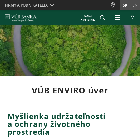
Skiplinks
FIRMY A PODNIKATELIA
SK
EN
NAŠA
SKUPINA
VÚB ENVIRO úver
Myšlienka udržateľnosti
a ochrany životného
prostredia