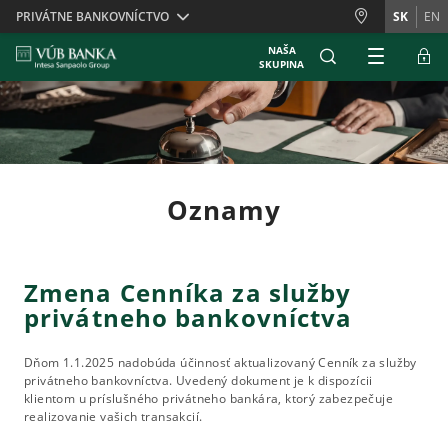
Skiplinks
PRIVÁTNE BANKOVNÍCTVO
SK
EN
NAŠA
SKUPINA
Oznamy
Zmena Cenníka za služby
privátneho bankovníctva
Dňom 1.1.2025 nadobúda účinnosť aktualizovaný Cenník za služby
privátneho bankovníctva. Uvedený dokument je k dispozícii
klientom u príslušného privátneho bankára, ktorý zabezpečuje
realizovanie vašich transakcií.