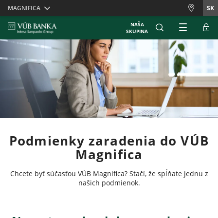
Skiplinks
MAGNIFICA
SK
NAŠA
SKUPINA
Podmienky zaradenia do VÚB
Magnifica
Chcete byť súčasťou VÚB Magnifica? Stačí, že spĺňate jednu z
našich podmienok.